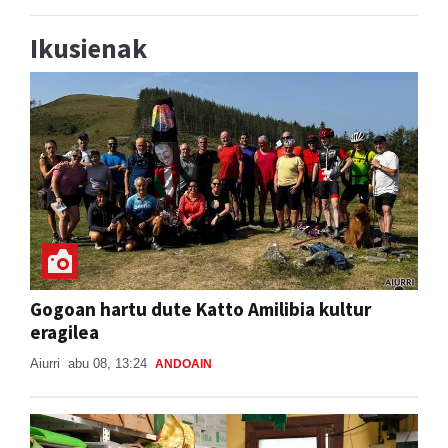
Ikusienak
Gogoan hartu dute Katto Amilibia kultur
eragilea
Aiurri
abu 08, 13:24
ANDOAIN