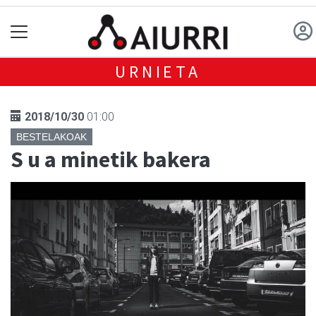
URNIETA
2018/10/30
01:00
BESTELAKOAK
S u a minetik bakera