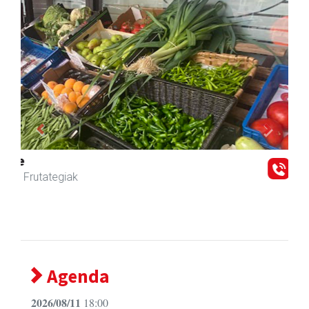
Previous
Next
Osane belar eta eko denda
Urnieta
- Akupuntura
Agenda
2026/08/11
18:00