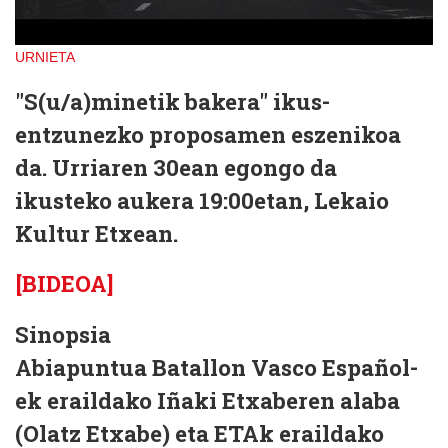
URNIETA
"S(u/a)minetik bakera"
ikus-
entzunezko proposamen eszenikoa
da. Urriaren 30ean egongo da
ikusteko aukera 19:00etan, Lekaio
Kultur Etxean.
[BIDEOA]
Sinopsia
Abiapuntua Batallon Vasco Español-
ek eraildako Iñaki Etxaberen alaba
(Olatz Etxabe) eta ETAk eraildako