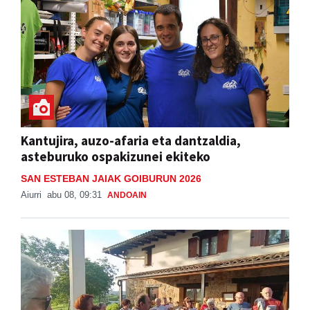
Kantujira, auzo-afaria eta dantzaldia,
asteburuko ospakizunei ekiteko
SAN ESTEBAN JAIAK GOIBURUN 2026
Aiurri
abu 08, 09:31
ANDOAIN