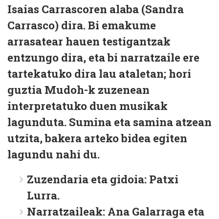
Isaias Carrascoren alaba (Sandra
Carrasco) dira. Bi emakume
arrasatear hauen testigantzak
entzungo dira, eta bi narratzaile ere
tartekatuko dira lau ataletan; hori
guztia Mudoh-k zuzenean
interpretatuko duen musikak
lagunduta. Sumina eta samina atzean
utzita, bakera arteko bidea egiten
lagundu nahi du.
Zuzendaria eta gidoia:
Patxi
Lurra.
Narratzaileak:
Ana Galarraga eta