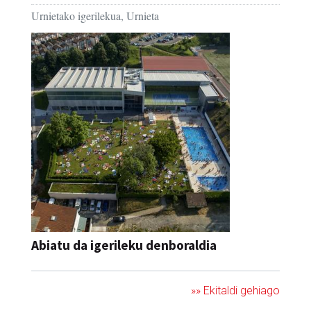
Urnietako igerilekua, Urnieta
Abiatu da igerileku denboraldia
»» Ekitaldi gehiago