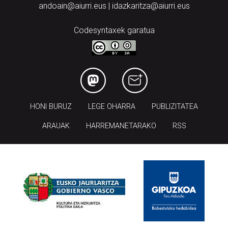
andoain@aiurri.eus | idazkaritza@aiurri.eus
Codesyntaxek garatua
HONI BURUZ
LEGE OHARRA
PUBLIZITATEA
ARAUAK
HARREMANETARAKO
RSS