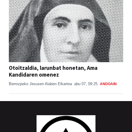
Otoitzaldia, larunbat honetan, Ama
Kandidaren omenez
Berrozpeko Jesusen Alaben Elkartea
abu 07, 09:25
ANDOAIN