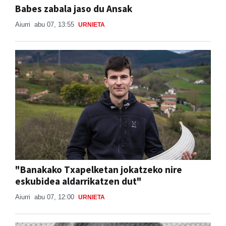
Babes zabala jaso du Ansak
Aiurri
abu 07, 13:55
URNIETA
"Banakako Txapelketan jokatzeko nire
eskubidea aldarrikatzen dut"
Aiurri
abu 07, 12:00
URNIETA