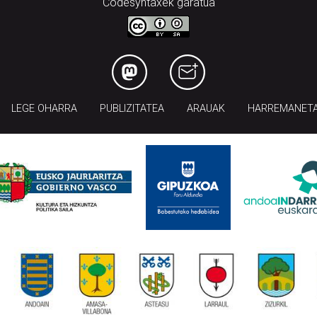
Codesyntaxek garatua
LEGE OHARRA
PUBLIZITATEA
ARAUAK
HARREMANET