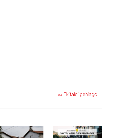
»» Ekitaldi gehiago