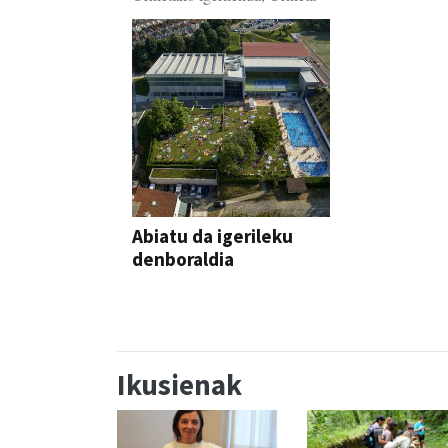
Abiatu da igerileku
denboraldia
Ikusienak