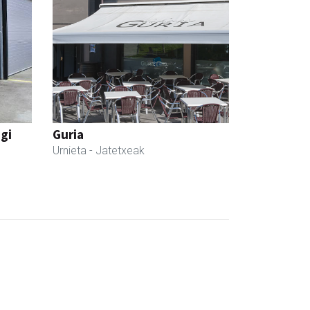
egi
Guria
Urnieta
- Jatetxeak