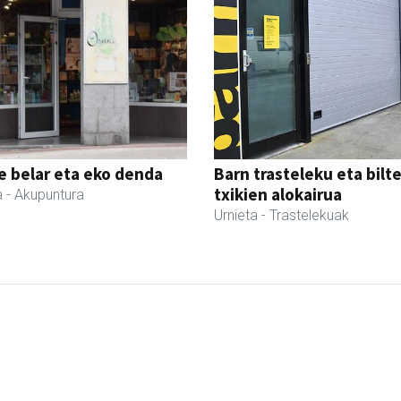
 belar eta eko denda
Barn trasteleku eta bilt
txikien alokairua
a
- Akupuntura
Urnieta
- Trastelekuak