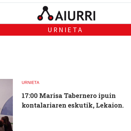
URNIETA
URNIETA
17:00
Marisa Tabernero ipuin
kontalariaren eskutik, Lekaion.