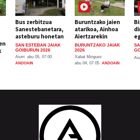
Bus zerbitzua
Buruntzako jaien
Bi
Sanestebanetara,
atarikoa, Ainhoa
di
asteburu honetan
Aiertzarekin
e
ien
SAN ESTEBAN JAIAK
BURUNTZAKO JAIAK
SA
k
GOIBURUN 2026
2026
GO
Aiurri
abu 05, 07:00
Xabat Minguez
Aiu
abu 04, 07:05
ANDOAIN
ANDOAIN