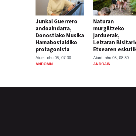
Junkal Guerrero
Naturan
andoaindarra,
murgiltzeko
Donostiako Musika
jarduerak,
Hamabostaldiko
Leizaran Bisitar
protagonista
Etxearen eskuti
Aiurri
abu 05, 07:00
Aiurri
abu 05, 08:30
ANDOAIN
ANDOAIN