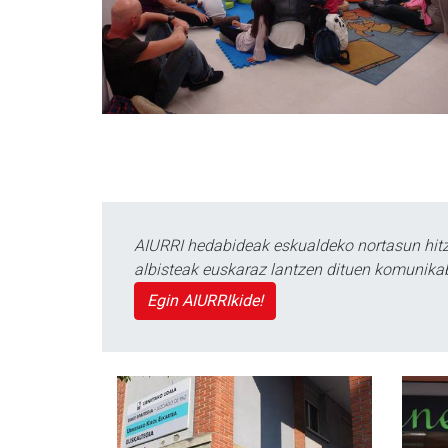
AIURRI hedabideak eskualdeko nortasun hitza
albisteak euskaraz lantzen dituen komunika
Egin AIURRIkide!