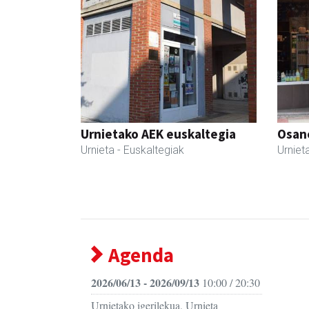
Urnietako AEK euskaltegia
Osane
Urnieta
- Euskaltegiak
Urniet
Agenda
2026/06/13 - 2026/09/13
10:00 / 20:30
Urnietako igerilekua, Urnieta