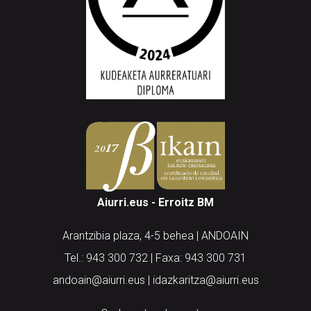
Aiurri.eus - Erroitz BM
Arantzibia plaza, 4-5 behea | ANDOAIN
Tel.: 943 300 732 | Faxa: 943 300 731
andoain@aiurri.eus | idazkaritza@aiurri.eus