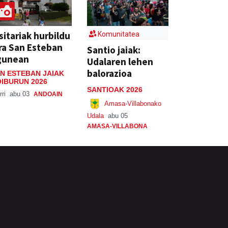
sitariak hurbildu
Komunitatea
ra San Esteban
Santio jaiak:
gunean
Udalaren lehen
balorazioa
N ESTEBAN JAIAK
IBURUN 2026
SANTIOAK 2026
rri
abu 03
ANDOAIN
Amasa-Villabonako
Udala
abu 05
AMASA-VILLABONA