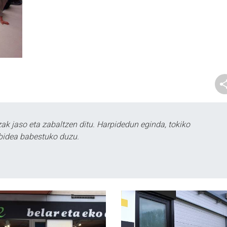
k jaso eta zabaltzen ditu. Harpidedun eginda, tokiko
bidea babestuko duzu.