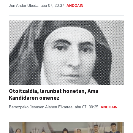
Jon Ander Ubeda
abu 07, 20:37
ANDOAIN
Otoitzaldia, larunbat honetan, Ama
Kandidaren omenez
Berrozpeko Jesusen Alaben Elkartea
abu 07, 09:25
ANDOAIN