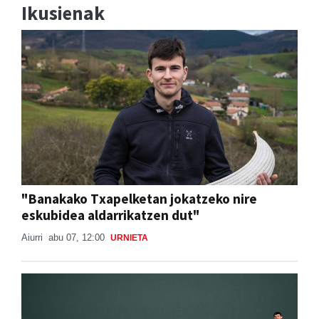
Ikusienak
"Banakako Txapelketan jokatzeko nire
eskubidea aldarrikatzen dut"
Aiurri
abu 07, 12:00
URNIETA