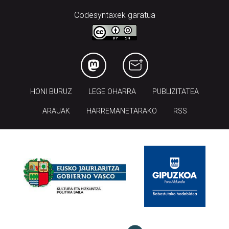
Codesyntaxek garatua
HONI BURUZ
LEGE OHARRA
PUBLIZITATEA
ARAUAK
HARREMANETARAKO
RSS