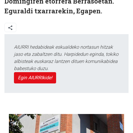
Domingiren etorrera Berrasoetan.
Eguraldi txarrarekin, Egapen.
AIURRI hedabideak eskualdeko nortasun hitzak
jaso eta zabaltzen ditu. Harpidedun eginda, tokiko
albisteak euskaraz lantzen dituen komunikabidea
babestuko duzu.
Egin AIURRIkide!