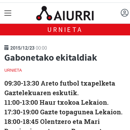
URNIETA
2015/12/23
00:00
Gabonetako ekitaldiak
URNIETA
09:30-13:30 Areto futbol txapelketa
Gaztelekuaren eskutik.
11:00-13:00 Haur txokoa Lekaion.
17:30-19:00 Gazte topagunea Lekaion.
18:00-18:45 Olentzero eta Mari