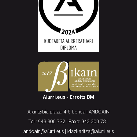
Aiurri.eus - Erroitz BM
Arantzibia plaza, 4-5 behea | ANDOAIN
Tel.: 943 300 732 | Faxa: 943 300 731
andoain@aiurri.eus | idazkaritza@aiurri.eus