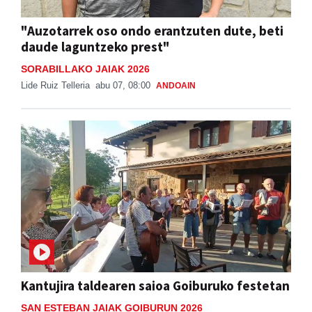
"Auzotarrek oso ondo erantzuten dute, beti
daude laguntzeko prest"
SORABILLAKO JAIAK 2026
Lide Ruiz Telleria
abu 07, 08:00
ANDOAIN
Kantujira taldearen saioa Goiburuko festetan
SAN ESTEBAN JAIAK GOIBURUN 2026