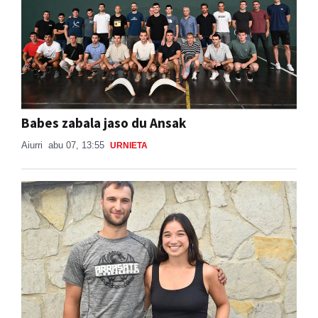
Babes zabala jaso du Ansak
Aiurri
abu 07, 13:55
URNIETA