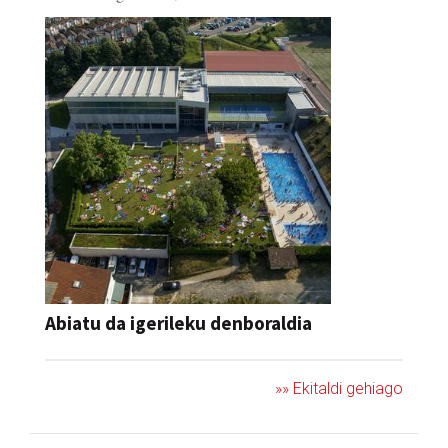
Abiatu da igerileku denboraldia
»» Ekitaldi gehiago