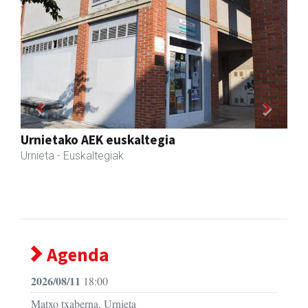
Previous
Next
Barn trasteleku eta biltegi txikien alokairua
Urnieta
- Trastelekuak
Agenda
2026/08/11
18:00
Matxo txaberna, Urnieta