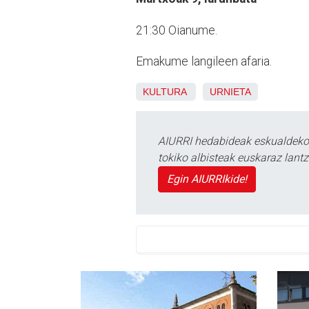
21:30 Oianume.
Emakume langileen afaria.
KULTURA
URNIETA
AIURRI hedabideak eskualdeko n
tokiko albisteak euskaraz lan
Egin AIURRIkide!