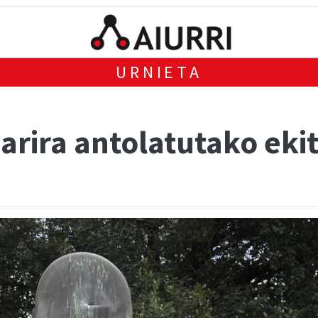
URNIETA
rira antolatutako ekit