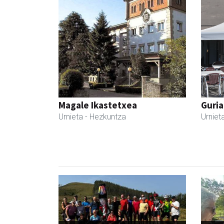
Magale Ikastetxea
Guria
Urnieta
- Hezkuntza
Urniet