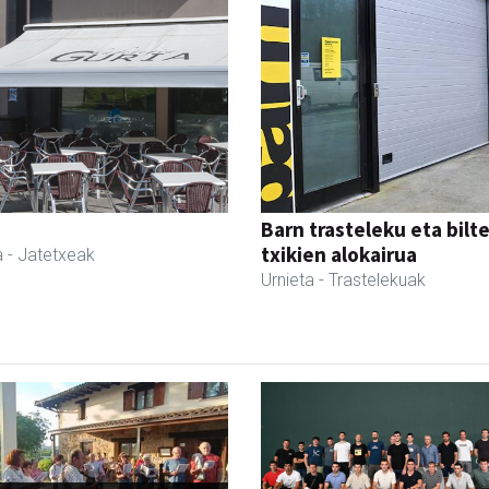
Barn trasteleku eta bilt
txikien alokairua
a
- Jatetxeak
Urnieta
- Trastelekuak