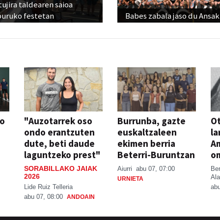
ujira taldearen saioa
buruko festetan
Babes zabala jaso du Ansak
so
"Auzotarrek oso
Burrunba, gazte
Ot
ondo erantzuten
euskaltzaleen
la
dute, beti daude
ekimen berria
A
laguntzeko prest"
Beterri-Buruntzan
o
SORABILLAKO JAIAK
Aiurri
abu 07, 07:00
Be
2026
Ala
URNIETA
Lide Ruiz Telleria
abu
abu 07, 08:00
ANDOAIN