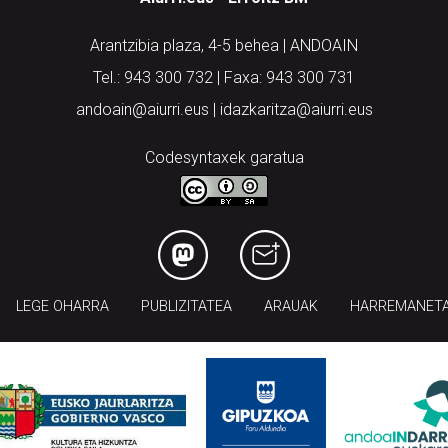
Arantzibia plaza, 4-5 behea | ANDOAIN
Tel.: 943 300 732 | Faxa: 943 300 731
andoain@aiurri.eus | idazkaritza@aiurri.eus
Codesyntaxek garatua
LEGE OHARRA
PUBLIZITATEA
ARAUAK
HARREMANET