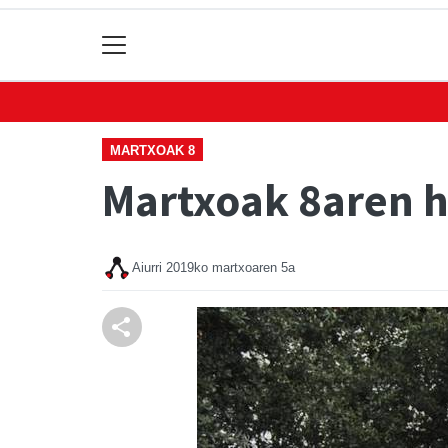
MARTXOAK 8
Martxoak 8aren ha
Aiurri
2019ko martxoaren 5a