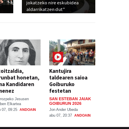
jokatzeko nire eskubidea
aldarrikatzen dut"
oitzaldia,
Kantujira
runbat honetan,
taldearen saioa
ma Kandidaren
Goiburuko
menez
festetan
SAN ESTEBAN JAIAK
rrozpeko Jesusen
GOIBURUN 2026
ben Elkartea
Jon Ander Ubeda
 07, 09:25
ANDOAIN
abu 07, 20:37
ANDOAIN