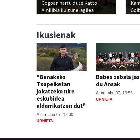
Gogoan hartu dute Katto
Kant
Amilibia kultur eragilea
Goi
Ikusienak
"Banakako
Babes zabala ja
Txapelketan
du Ansak
jokatzeko nire
Aiurri
abu 07, 13:55
eskubidea
URNIETA
aldarrikatzen dut"
Aiurri
abu 07, 12:00
URNIETA