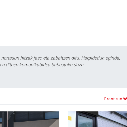
ortasun hitzak jaso eta zabaltzen ditu. Harpidedun eginda,
tzen dituen komunikabidea babestuko duzu.
Erantzun