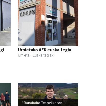
egi
Urnietako AEK euskaltegia
Urnieta
- Euskaltegiak
"Banakako Txapelketan