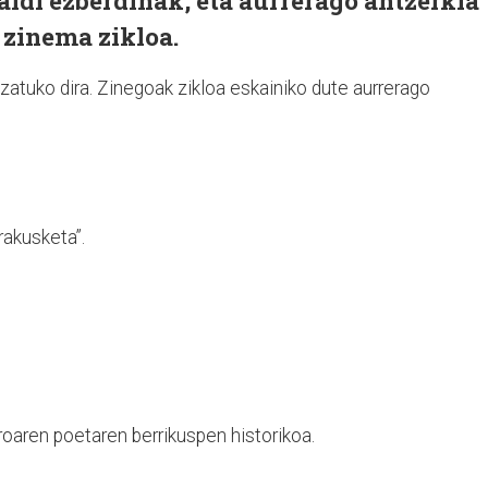
ldi ezberdinak, eta aurrerago antzerkia
 zinema zikloa.
uzatuko dira. Zinegoak zikloa eskainiko dute aurrerago
akusketa”.
oaren poetaren berrikuspen historikoa.