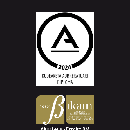
Aiurri.eus - Erroitz BM