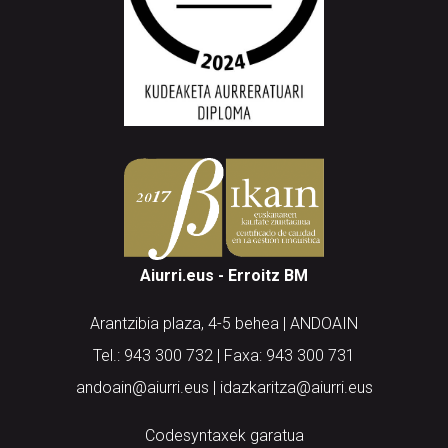
Aiurri.eus - Erroitz BM
Arantzibia plaza, 4-5 behea | ANDOAIN
Tel.: 943 300 732 | Faxa: 943 300 731
andoain@aiurri.eus | idazkaritza@aiurri.eus
Codesyntaxek garatua