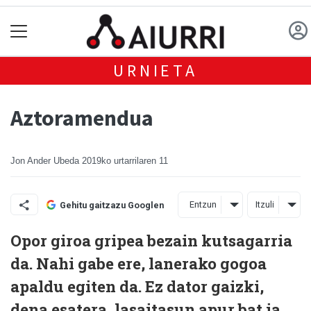
URNIETA
Aztoramendua
Jon Ander Ubeda
2019ko urtarrilaren 11
Entzun
Itzuli
Gehitu gaitzazu Googlen
Opor giroa gripea bezain kutsagarria
da. Nahi gabe ere, lanerako gogoa
apaldu egiten da. Ez dator gaizki,
dena esatera, lasaitasun apur bat ia