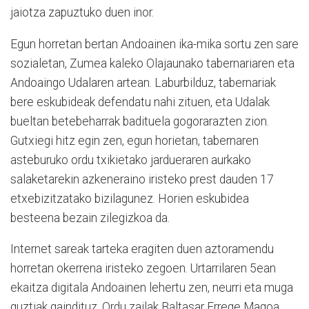
jaiotza zapuztuko duen inor.
Egun horretan bertan Andoainen ika-mika sortu zen sare
sozialetan, Zumea kaleko Olajaunako tabernariaren eta
Andoaingo Udalaren artean. Laburbilduz, tabernariak
bere eskubideak defendatu nahi zituen, eta Udalak
bueltan betebeharrak badituela gogorarazten zion.
Gutxiegi hitz egin zen, egun horietan, tabernaren
asteburuko ordu txikietako jardueraren aurkako
salaketarekin azkeneraino iristeko prest dauden 17
etxebizitzatako bizilagunez. Horien eskubidea
besteena bezain zilegizkoa da.
Internet sareak tarteka eragiten duen aztoramendu
horretan okerrena iristeko zegoen. Urtarrilaren 5ean
ekaitza digitala Andoainen lehertu zen, neurri eta muga
guztiak gaindituz. Ordu zailak Baltasar Errege Magoa,