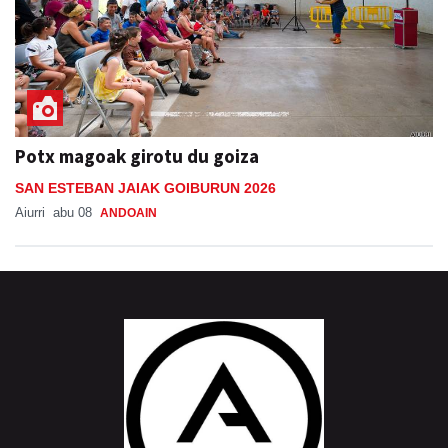
Potx magoak girotu du goiza
SAN ESTEBAN JAIAK GOIBURUN 2026
Aiurri
abu 08
ANDOAIN