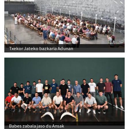
Txekor Jateko bazkaria Adunan
Babes zabala jaso du Ansak