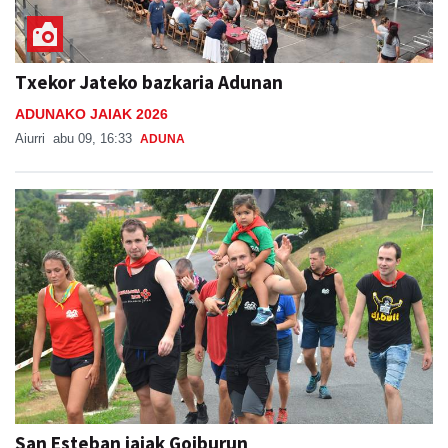
Txekor Jateko bazkaria Adunan
ADUNAKO JAIAK 2026
Aiurri
abu 09, 16:33
ADUNA
San Esteban jaiak Goiburun