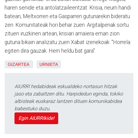
haren senide eta antolatzaileentzat. Krisia, neurri handi
batean, Meltxorren eta Gasparren gutunarekin bideratu
zen. Komunitateak hori behar zuen. Argitalpenak sortu
zituen iruzkinen artean, krisiari amaiera eman zion
gutuna bikain analizatu zuen Xabat izenekoak: "Horrela
egiten dira gauzak. Herri heldu bat gara".
GIZARTEA
URNIETA
AIURRI hedabideak eskualdeko nortasun hitzak
jaso eta zabaltzen ditu. Harpidedun eginda, tokiko
albisteak euskaraz lantzen dituen komunikabidea
babestuko duzu.
Egin AIURRIkide!