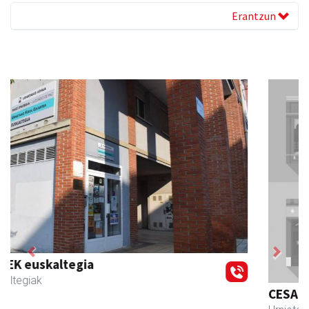
Erantzun
Previous
Next
CESA Formazio Zentroa