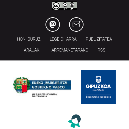
HONI BURUZ
LEGE OHARRA
PUBLIZITATEA
ARAUAK
HARREMANETARAKO
RSS