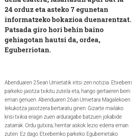
24 orduz eta asteko 7 egunetan
informatzeko bokazioa duenarentzat.
Patsada giro hori behin baino
gehiagotan hautsi da, ordea,
Eguberriotan.
Abenduaren 25ean Urnietatik iritsi zen notizia. Etxeberri
parkeko jaiotza txikitu zutela eta, hango gertaeren berri
eman genuen. Abenduaren 26an Urnietara Magalekoen
lekukotza jasotzera bertaratu ginen. Gizarte mailako
krisi txikia eragin zuen arduragabe batzuen jokabide
zatarrak. Ordu gutxira, herritar askok lezio ederra eman
zuten: Ez dago Etxeberriko parkeko Eguberrietako