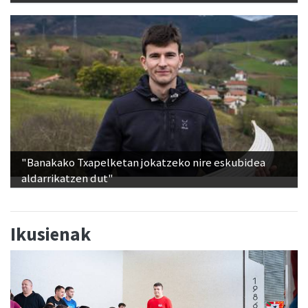
"Banakako Txapelketan jokatzeko nire eskubidea
aldarrikatzen dut"
Ikusienak