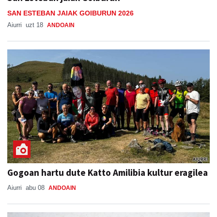
SAN ESTEBAN JAIAK GOIBURUN 2026
Aiurri
uzt 18
ANDOAIN
Gogoan hartu dute Katto Amilibia kultur eragilea
Aiurri
abu 08
ANDOAIN