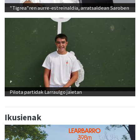
"Tigrea"ren aurre-estreinaldia, arratsaldean Saroben
Pilota partidak Larraulgo jaietan
Ikusienak