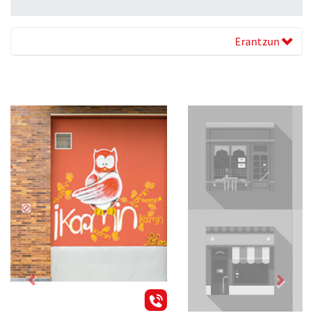
Erantzun
Previous
Next