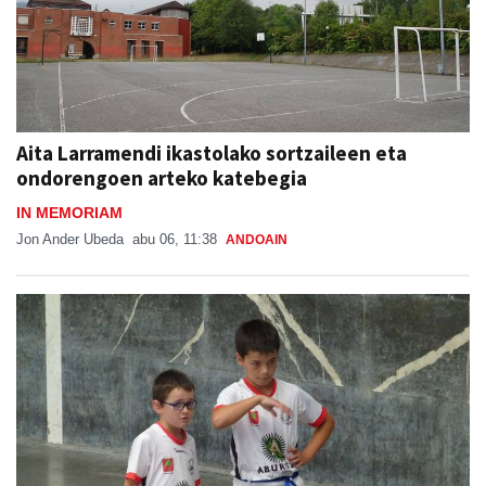
Aita Larramendi ikastolako sortzaileen eta
ondorengoen arteko katebegia
IN MEMORIAM
Jon Ander Ubeda
abu 06, 11:38
ANDOAIN