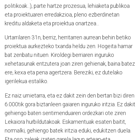
politikoak...), parte hartze prozesua, lehiaketa publikoa
eta proiektuaren erredakzioa, pleno ezberdinetan
kreditu aldaketa eta proiektua onartzea...
Urtarrilaren 31n, berriz, herritarren aurrean behin betiko
proiektua aurkezteko txanda heldu zen. Hogeita hamar
bat zenbatu nituen. Kiroldegi berriaren inguruko
xehetasunak entzutera joan ziren gehienak, baina batez
ere, kexa eta pena agertzera. Bereziki, ez dutelako
igerilekua estaliko.
Ez naiz urnietarra, eta ez dakit zein den bertan bizi diren
6.000tik gora biztanleen gaiaren inguruko iritzia. Ez dakit
gehiengo baten sentimenduaren ordezkari ote ziren
Lekaiora hurbildutakoak. Eskamentuak esaten baitit,
normalki, gehiengo batek iritzia eduki, edukitzen duela.
Eta oso zaleak izaten garela lagun artean-eta