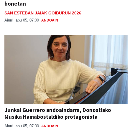
honetan
SAN ESTEBAN JAIAK GOIBURUN 2026
Aiurri
abu 05, 07:00
ANDOAIN
Junkal Guerrero andoaindarra, Donostiako
Musika Hamabostaldiko protagonista
Aiurri
abu 05, 07:00
ANDOAIN