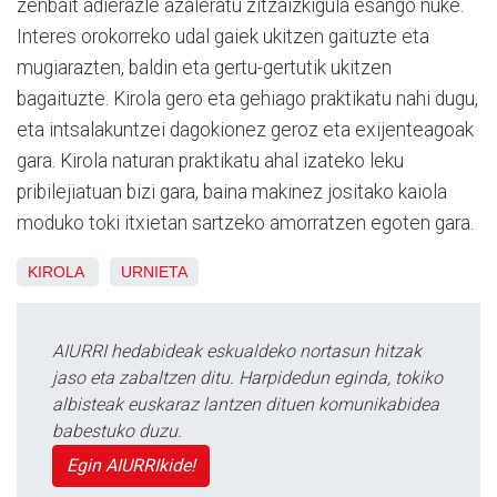
zenbait adierazle azaleratu zitzaizkigula esango nuke.
Interes orokorreko udal gaiek ukitzen gaituzte eta
mugiarazten, baldin eta gertu-gertutik ukitzen
bagaituzte. Kirola gero eta gehiago praktikatu nahi dugu,
eta intsalakuntzei dagokionez geroz eta exijenteagoak
gara. Kirola naturan praktikatu ahal izateko leku
pribilejiatuan bizi gara, baina makinez jositako kaiola
moduko toki itxietan sartzeko amorratzen egoten gara.
KIROLA
URNIETA
AIURRI hedabideak eskualdeko nortasun hitzak
jaso eta zabaltzen ditu. Harpidedun eginda, tokiko
albisteak euskaraz lantzen dituen komunikabidea
babestuko duzu.
Egin AIURRIkide!