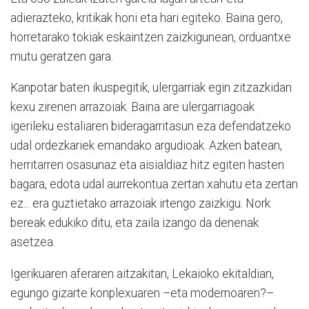
adierazteko, kritikak honi eta hari egiteko. Baina gero,
horretarako tokiak eskaintzen zaizkigunean, orduantxe
mutu geratzen gara.
Kanpotar baten ikuspegitik, ulergarriak egin zitzazkidan
kexu zirenen arrazoiak. Baina are ulergarriagoak
igerileku estaliaren bideragarritasun eza defendatzeko
udal ordezkariek emandako argudioak. Azken batean,
herritarren osasunaz eta aisialdiaz hitz egiten hasten
bagara, edota udal aurrekontua zertan xahutu eta zertan
ez... era guztietako arrazoiak irtengo zaizkigu. Nork
bereak edukiko ditu, eta zaila izango da denenak
asetzea.
Igerikuaren aferaren aitzakitan, Lekaioko ekitaldian,
egungo gizarte konplexuaren –eta modernoaren?–