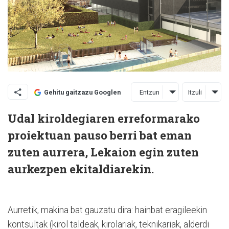
Entzun
Itzuli
Gehitu gaitzazu Googlen
Udal kiroldegiaren erreformarako
proiektuan pauso berri bat eman
zuten aurrera, Lekaion egin zuten
aurkezpen ekitaldiarekin.
Aurretik, makina bat gauzatu dira: hainbat eragileekin
kontsultak (kirol taldeak, kirolariak, teknikariak, alderdi