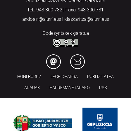
Arantzibia plaza, 4-5 behea | ANDOAIN
Tel.: 943 300 732 | Faxa: 943 300 731
andoain@aiurri.eus | idazkaritza@aiurri.eus
Codesyntaxek garatua
HONI BURUZ
LEGE OHARRA
PUBLIZITATEA
ARAUAK
HARREMANETARAKO
RSS