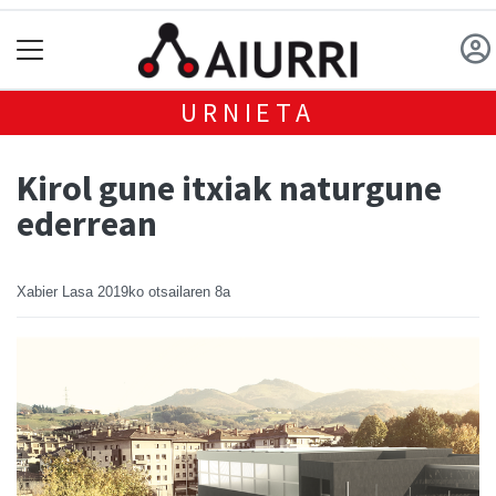
URNIETA
Kirol gune itxiak naturgune
ederrean
Xabier Lasa
2019ko otsailaren 8a