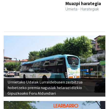
Muazpi harategia
Urnieta
- Harategiak
Urnietako Udalak Lurraldebusen zerbitzua
hobetzeko premia nagusiak helarazi dizkio
Gipuzkoako Foru Aldundiari