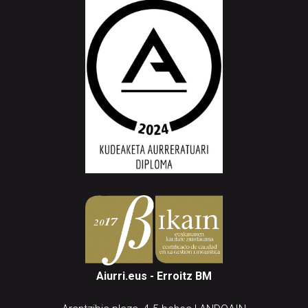
Aiurri.eus - Erroitz BM