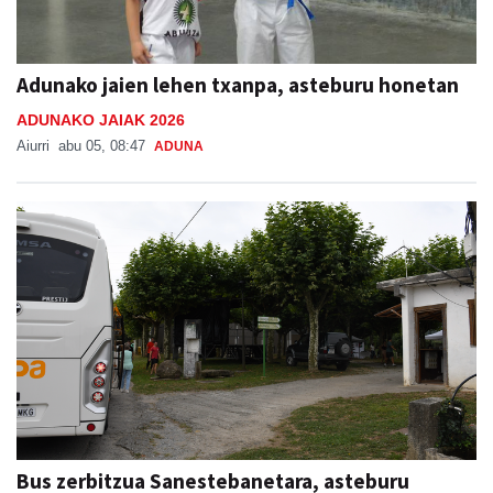
Adunako jaien lehen txanpa, asteburu honetan
ADUNAKO JAIAK 2026
Aiurri
abu 05, 08:47
ADUNA
Bus zerbitzua Sanestebanetara, asteburu