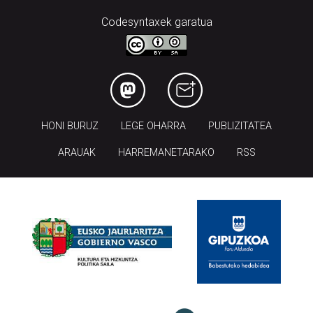
Codesyntaxek garatua
HONI BURUZ
LEGE OHARRA
PUBLIZITATEA
ARAUAK
HARREMANETARAKO
RSS