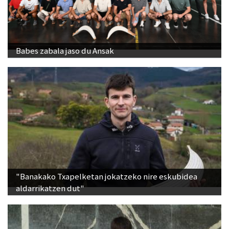
Babes zabala jaso du Ansak
"Banakako Txapelketan jokatzeko nire eskubidea
aldarrikatzen dut"