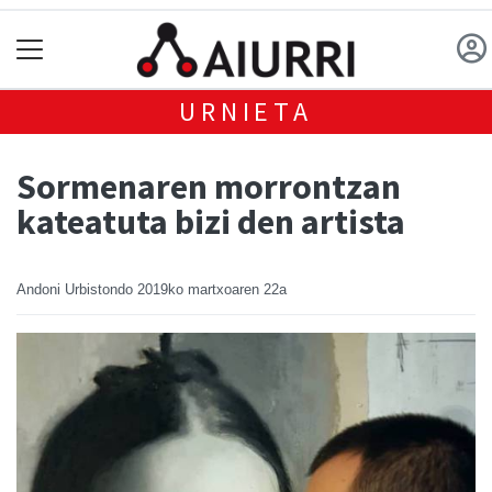
URNIETA
Sormenaren morrontzan
kateatuta bizi den artista
Andoni Urbistondo
2019ko martxoaren 22a