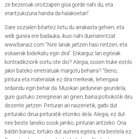
ze bezeroak oroitzapen gisa gorde nahi du, eta
erantzukizuna handia da halakoetan”.
Sare sozialen bitartez lortu du arrakasta gehien, eta
web gunea ere badauka, ikusi nahi duenarentzat:
www.banaiz.com “Nire lanak jartzen hasi nintzen, eta
eskaerak biderkatu egin dira”. Enkarguz lan egiteak
kontradikziorik sortu ote dio? Alegia, sosen truke estilo
jakin bateko erretratuak margotu beharra? “Beno,
pintura eta materialak ez dira merkeak, lehengaia
ordaindu egin behar da. Musikari jardunean geundela,
gure gustuko zereginean ari ginen, baina poltsikotik diru
dezente jartzen. Pinturan ari naizenetik, garbi dut
pinturako dirua pinturatik etorriko dela. Alegia, ez dut
nire beste laneko sosik jarriko, pinturan aritzeko. Ona
baldin banaiz, lortuko dut aurrera egitea, eta bestela ez.