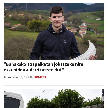
"Banakako Txapelketan jokatzeko nire
eskubidea aldarrikatzen dut"
Aiurri
abu 07, 12:00
URNIETA