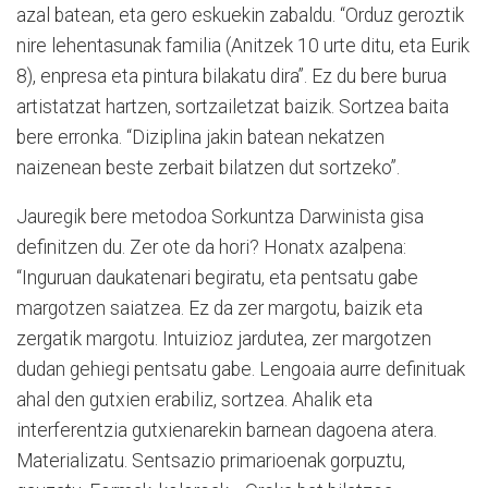
azal batean, eta gero eskuekin zabaldu. “Orduz geroztik
nire lehentasunak familia (Anitzek 10 urte ditu, eta Eurik
8), enpresa eta pintura bilakatu dira”. Ez du bere burua
artistatzat hartzen, sortzailetzat baizik. Sortzea baita
bere erronka. “Diziplina jakin batean nekatzen
naizenean beste zerbait bilatzen dut sortzeko”.
Jauregik bere metodoa Sorkuntza Darwinista gisa
definitzen du. Zer ote da hori? Honatx azalpena:
“Inguruan daukatenari begiratu, eta pentsatu gabe
margotzen saiatzea. Ez da zer margotu, baizik eta
zergatik margotu. Intuizioz jardutea, zer margotzen
dudan gehiegi pentsatu gabe. Lengoaia aurre definituak
ahal den gutxien erabiliz, sortzea. Ahalik eta
interferentzia gutxienarekin barnean dagoena atera.
Materializatu. Sentsazio primarioenak gorpuztu,