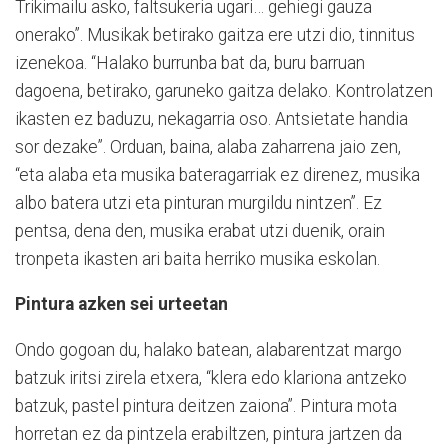
Trikimailu asko, faltsukeria ugari… gehiegi gauza
onerako”. Musikak betirako gaitza ere utzi dio, tinnitus
izenekoa. “Halako burrunba bat da, buru barruan
dagoena, betirako, garuneko gaitza delako. Kontrolatzen
ikasten ez baduzu, nekagarria oso. Antsietate handia
sor dezake”. Orduan, baina, alaba zaharrena jaio zen,
“eta alaba eta musika bateragarriak ez direnez, musika
albo batera utzi eta pinturan murgildu nintzen”. Ez
pentsa, dena den, musika erabat utzi duenik, orain
tronpeta ikasten ari baita herriko musika eskolan.
Pintura azken sei urteetan
Ondo gogoan du, halako batean, alabarentzat margo
batzuk iritsi zirela etxera, “klera edo klariona antzeko
batzuk, pastel pintura deitzen zaiona”. Pintura mota
horretan ez da pintzela erabiltzen, pintura jartzen da