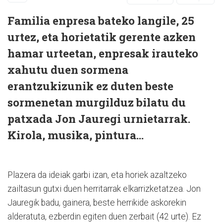
Familia enpresa bateko langile, 25
urtez, eta horietatik gerente azken
hamar urteetan, enpresak irauteko
xahutu duen sormena
erantzukizunik ez duten beste
sormenetan murgilduz bilatu du
patxada Jon Jauregi urnietarrak.
Kirola, musika, pintura…
Plazera da ideiak garbi izan, eta horiek azaltzeko
zailtasun gutxi duen herritarrak elkarrizketatzea. Jon
Jauregik badu, gainera, beste herrikide askorekin
alderatuta, ezberdin egiten duen zerbait (42 urte). Ez