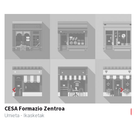
Previous
Next
CESA Formazio Zentroa
Urnieta
- Ikasketak