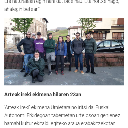
Era naturalean egin nahi dut bide hau. Eta hortxe nago,
ahalegin betean”.
Arteak ireki ekimena hilaren 23an
‘Arteak Ireki’ ekimena Urnietaraino iritsi da: Euskal
Autonomi Erkidegoan tabernetan urte osoan gehienez
hamabi kultur ekitaldi egiteko araua erabakitzekotan