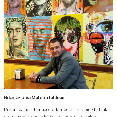
Gitarra-jolea Materia taldean
Pintura baino lehenago, ordea, beste ihesbide batzuk
etorri ziren: “Lehena kirola izan zen: judoa, pilota,