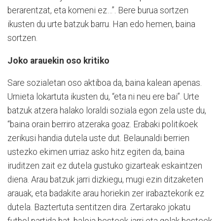
berarentzat, eta komeni ez…”. Bere burua sortzen
ikusten du urte batzuk barru. Han edo hemen, baina
sortzen.
Joko arauekin oso kritiko
Sare sozialetan oso aktiboa da, baina kalean apenas.
Urnieta lokartuta ikusten du, “eta ni neu ere bai”. Urte
batzuk atzera halako loraldi soziala egon zela uste du,
“baina orain berriro atzeraka goaz. Erabaki politikoek
zerikusi handia dutela uste dut. Belaunaldi berrien
ustezko ekimen urriaz asko hitz egiten da, baina
iruditzen zait ez dutela gustuko gizarteak eskaintzen
diena. Arau batzuk jarri dizkiegu, mugi ezin ditzaketen
arauak, eta badakite arau horiekin zer irabaztekorik ez
dutela. Baztertuta sentitzen dira. Zertarako jokatu