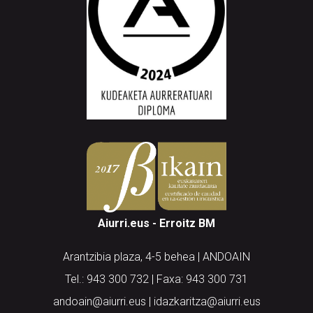
Aiurri.eus - Erroitz BM
Arantzibia plaza, 4-5 behea | ANDOAIN
Tel.: 943 300 732 | Faxa: 943 300 731
andoain@aiurri.eus | idazkaritza@aiurri.eus