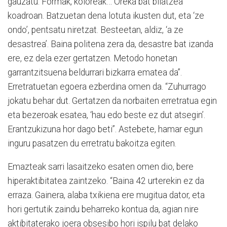
gauzatu. Formak, koloreak… Oreka bat bilatzea
koadroan. Batzuetan dena lotuta ikusten dut, eta ‘ze
ondo’, pentsatu niretzat. Besteetan, aldiz, ‘a ze
desastrea’. Baina politena zera da, desastre bat izanda
ere, ez dela ezer gertatzen. Metodo honetan
garrantzitsuena beldurrari bizkarra ematea da”.
Erretratuetan egoera ezberdina omen da. “Zuhurrago
jokatu behar dut. Gertatzen da norbaiten erretratua egin
eta bezeroak esatea, ‘hau edo beste ez dut atsegin’.
Erantzukizuna hor dago beti”. Astebete, hamar egun
inguru pasatzen du erretratu bakoitza egiten.
Emazteak sarri lasaitzeko esaten omen dio, bere
hiperaktibitatea zaintzeko. “Baina 42 urterekin ez da
erraza. Gainera, alaba txikiena ere mugitua dator, eta
hori gertutik zaindu beharreko kontua da, agian nire
aktibitaterako joera obsesibo hori ispilu bat delako