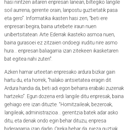
hasi nintzen aitaren enpresan lanean, biltegiko langile
soil aurrena, gerente orain, lanpostu guztietatik pasa
eta gero”. Informatika ikasten hasi zen, “beti ere
enpresari begira, baina urtebete iraun nuen
unibertsitatean. Arte Ederrak ikasteko asmoa nuen,
baina gurasoei ez zitzaien ondoegi iruditu nire asmo
hura… enpresan baliagarria izan zitekeen ikasketaren
bat egitea nahi zuten".
Azken hamar urteetan enpresako ardura bizkar gain
hartu du, eta horrek, “halako antsietatea eragin dit.
Ardura handia da, beti adi egon beharra erabaki zuzenak
hartzeko”. Egun dozena erdi langile ditu enpresak, baina
gehiago ere izan dituzte. “Hornitzaileak, bezeroak,
langileak, administrazioa… gerentzia batek adar asko
ditu, eta denak ondo egin behar dituzu, enpresa
bideragarria izan dadin. Oreka behar da, pieza guztiak