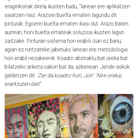
eraginkorrak direla ikusten badu, “lanean ere aplikatzen
saiatzen naiz. Arazoei buelta ematen lagundu dit
pinturak. Egoerei buelta ematen ikasi dut. Arazo baten
aurrean, honi buelta emateak soluzioa ikusten lagun
zaitzake. Pinturan sistema hori erabili izan ez banu,
agian ez nintzateke jabetuko lanean ere metodologia
hori erabil nezakeenik. Koadro abstraktu bat oreka bat
bilatzeko ariketa sakon bat da, azkenean. Jende askok
galdetzen dit:
‘Zer da koadro hori, Jon’
.
'Nire oreka'
,
erantzuten diet”.