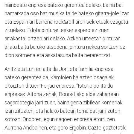
hainbeste enpresa bateko gerentea delako, baina bai
hamarkada oso bat musika talde bateko gitarra-jole izan
eta Espainian barrena rock&roll-aren sekretuak ezagutu
zituelako. Edota pinturari esker espero ez zuen
arrakasta lortzen ari delako. Azken urteetan pinturan
bilatu baitu buruko atsedena, pintura nekea sortzen ez
dion sormena eta askatasuna baita berarentzat.
Anitz eta Euriren aita da Jon, eta familia-enpresa
bateko gerentea da. Kamioien balazten osagaiak
ekoizten dituen Ferjau enpresa. “Istorio polita du
enpresak. Aitona zenak, Donostiako alde zaharrean,
sagardotegia jarri zuen, baina gerra zibilean komeriak
izan zituzten, eta halako batean tornu bat jarri zuten
sotoan. Ondoren, egun dagoen enpresa etorri zen.
Aurrena Andoainen, eta gero Ergobin. Gazte-gaztetatik