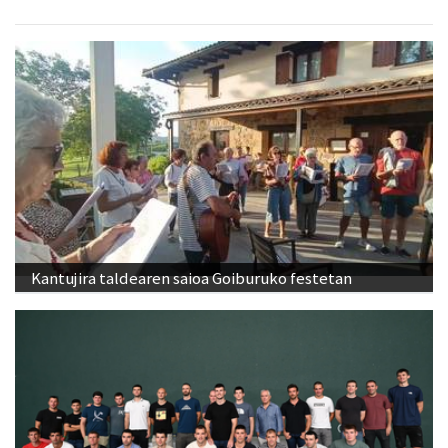
Kantujira taldearen saioa Goiburuko festetan