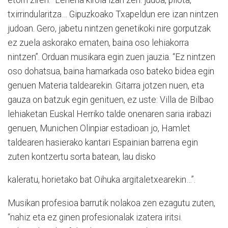
txirrindularitza… Gipuzkoako Txapeldun ere izan nintzen
judoan. Gero, jabetu nintzen genetikoki nire gorputzak
ez zuela askorako ematen, baina oso lehiakorra
nintzen”. Orduan musikara egin zuen jauzia. “Ez nintzen
oso dohatsua, baina hamarkada oso bateko bidea egin
genuen Materia taldearekin. Gitarra jotzen nuen, eta
gauza on batzuk egin genituen, ez uste: Villa de Bilbao
lehiaketan Euskal Herriko talde onenaren saria irabazi
genuen, Munichen Olinpiar estadioan jo, Hamlet
taldearen hasierako kantari Espainian barrena egin
zuten kontzertu sorta batean, lau disko
kaleratu, horietako bat Oihuka argitaletxearekin…”.
Musikan profesioa barrutik nolakoa zen ezagutu zuten,
“nahiz eta ez ginen profesionalak izatera iritsi.