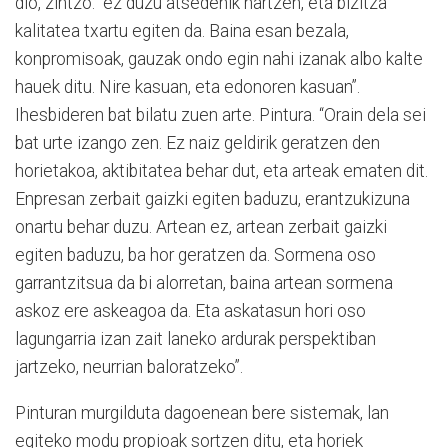
dio, zintzo: “ez duzu atsedenik hartzen, eta bizitza
kalitatea txartu egiten da. Baina esan bezala,
konpromisoak, gauzak ondo egin nahi izanak albo kalte
hauek ditu. Nire kasuan, eta edonoren kasuan”.
Ihesbideren bat bilatu zuen arte. Pintura. “Orain dela sei
bat urte izango zen. Ez naiz geldirik geratzen den
horietakoa, aktibitatea behar dut, eta arteak ematen dit.
Enpresan zerbait gaizki egiten baduzu, erantzukizuna
onartu behar duzu. Artean ez, artean zerbait gaizki
egiten baduzu, ba hor geratzen da. Sormena oso
garrantzitsua da bi alorretan, baina artean sormena
askoz ere askeagoa da. Eta askatasun hori oso
lagungarria izan zait laneko ardurak perspektiban
jartzeko, neurrian baloratzeko”.
Pinturan murgilduta dagoenean bere sistemak, lan
egiteko modu propioak sortzen ditu, eta horiek