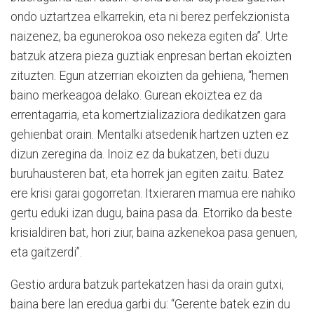
ondo uztartzea elkarrekin, eta ni berez perfekzionista
naizenez, ba egunerokoa oso nekeza egiten da”. Urte
batzuk atzera pieza guztiak enpresan bertan ekoizten
zituzten. Egun atzerrian ekoizten da gehiena, “hemen
baino merkeagoa delako. Gurean ekoiztea ez da
errentagarria, eta komertzializaziora dedikatzen gara
gehienbat orain. Mentalki atsedenik hartzen uzten ez
dizun zeregina da. Inoiz ez da bukatzen, beti duzu
buruhausteren bat, eta horrek jan egiten zaitu. Batez
ere krisi garai gogorretan. Itxieraren mamua ere nahiko
gertu eduki izan dugu, baina pasa da. Etorriko da beste
krisialdiren bat, hori ziur, baina azkenekoa pasa genuen,
eta gaitzerdi”.
Gestio ardura batzuk partekatzen hasi da orain gutxi,
baina bere lan eredua garbi du: “Gerente batek ezin du