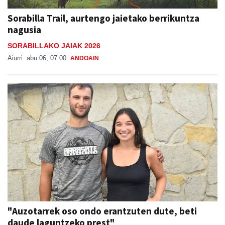
Sorabilla Trail, aurtengo jaietako berrikuntza
nagusia
SORABILLAKO JAIAK 2026
Aiurri
abu 06, 07:00
ANDOAIN
"Auzotarrek oso ondo erantzuten dute, beti
daude laguntzeko prest"