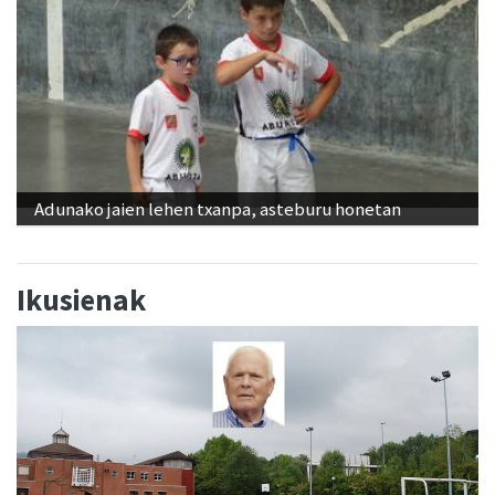
Adunako jaien lehen txanpa, asteburu honetan
Ikusienak