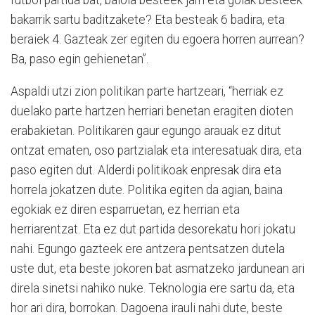
futbol partida bat, baloia besteek jarri eta golak besteek
bakarrik sartu baditzakete? Eta besteak 6 badira, eta
beraiek 4. Gazteak zer egiten du egoera horren aurrean?
Ba, paso egin gehienetan”.
Aspaldi utzi zion politikan parte hartzeari, “herriak ez
duelako parte hartzen herriari benetan eragiten dioten
erabakietan. Politikaren gaur egungo arauak ez ditut
ontzat ematen, oso partzialak eta interesatuak dira, eta
paso egiten dut. Alderdi politikoak enpresak dira eta
horrela jokatzen dute. Politika egiten da agian, baina
egokiak ez diren esparruetan, ez herrian eta
herriarentzat. Eta ez dut partida desorekatu hori jokatu
nahi. Egungo gazteek ere antzera pentsatzen dutela
uste dut, eta beste jokoren bat asmatzeko jardunean ari
direla sinetsi nahiko nuke. Teknologia ere sartu da, eta
hor ari dira, borrokan. Dagoena irauli nahi dute, beste