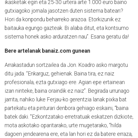
ikasketak egin eta 25-30 urtera arte 1.000 euro baino
gutxiagoko jornala jasotzen duten sistema batean?
Hori da konpondu beharreko arazoa. Etorkizunik ez
baitauka egungo gazteak. Bi alaba ditut, eta kontsumo
sistema honek asko arduratzen nau”. Esana geratu da!
Bere artelanak banaiz.com gunean
Arrakastadun sortzailea da Jon. Koadro asko margotu
ditu jada. “Enkarguz, gehienak. Baina tira, ez naiz
profesionala, ezta gutxiago ere. Agian epe ertainean
izan ninteke, baina oraindik ez naiz”. Begirada urrunago
jarrita, nahiko luke Ferjau-ko gerentzia lanak pixka bat
partekatu eta pinturari denbora gehiago eskaini, “baina
batek daki. "Ezkontzatako erretratuak eskatzen dizkiote,
mota askotako oparitarako, urte mugetarako, “hilda
dagoen jendearena ere, eta lan hori ez da batere erraza,