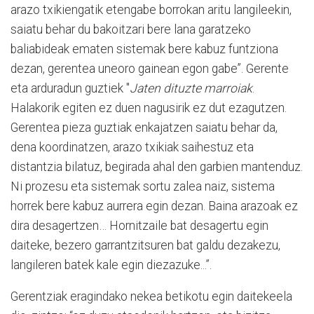
arazo txikiengatik etengabe borrokan aritu langileekin,
saiatu behar du bakoitzari bere lana garatzeko
baliabideak ematen sistemak bere kabuz funtziona
dezan, gerentea uneoro gainean egon gabe”. Gerente
eta arduradun guztiek "
Jaten dituzte marroiak
.
Halakorik egiten ez duen nagusirik ez dut ezagutzen.
Gerentea pieza guztiak enkajatzen saiatu behar da,
dena koordinatzen, arazo txikiak saihestuz eta
distantzia bilatuz, begirada ahal den garbien mantenduz.
Ni prozesu eta sistemak sortu zalea naiz, sistema
horrek bere kabuz aurrera egin dezan. Baina arazoak ez
dira desagertzen… Hornitzaile bat desagertu egin
daiteke, bezero garrantzitsuren bat galdu dezakezu,
langileren batek kale egin diezazuke...”.
Gerentziak eragindako nekea betikotu egin daitekeela