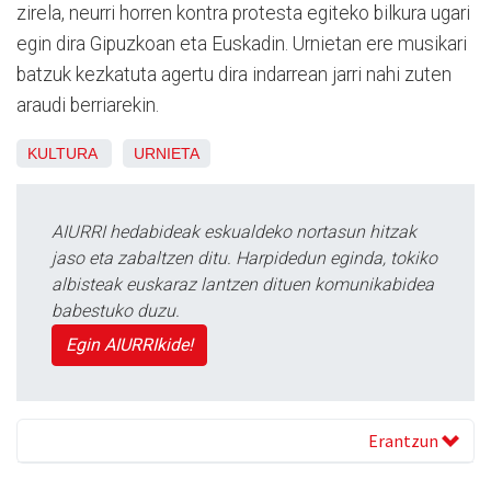
zirela, neurri horren kontra protesta egiteko bilkura ugari
egin dira Gipuzkoan eta Euskadin. Urnietan ere musikari
batzuk kezkatuta agertu dira indarrean jarri nahi zuten
araudi berriarekin.
KULTURA
URNIETA
AIURRI hedabideak eskualdeko nortasun hitzak
jaso eta zabaltzen ditu. Harpidedun eginda, tokiko
albisteak euskaraz lantzen dituen komunikabidea
babestuko duzu.
Egin AIURRIkide!
Erantzun