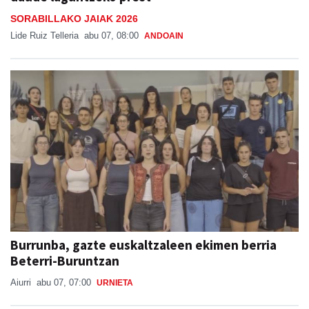
SORABILLAKO JAIAK 2026
Lide Ruiz Telleria
abu 07, 08:00
ANDOAIN
Burrunba, gazte euskaltzaleen ekimen berria
Beterri-Buruntzan
Aiurri
abu 07, 07:00
URNIETA