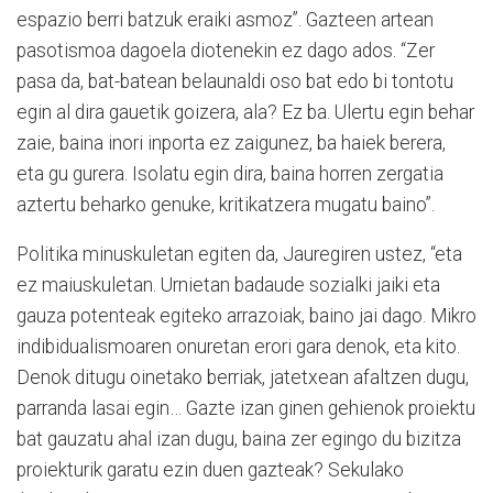
espazio berri batzuk eraiki asmoz”. Gazteen artean
pasotismoa dagoela diotenekin ez dago ados. “Zer
pasa da, bat-batean belaunaldi oso bat edo bi tontotu
egin al dira gauetik goizera, ala? Ez ba. Ulertu egin behar
zaie, baina inori inporta ez zaigunez, ba haiek berera,
eta gu gurera. Isolatu egin dira, baina horren zergatia
aztertu beharko genuke, kritikatzera mugatu baino”.
Politika minuskuletan egiten da, Jauregiren ustez, “eta
ez maiuskuletan. Urnietan badaude sozialki jaiki eta
gauza potenteak egiteko arrazoiak, baino jai dago. Mikro
indibidualismoaren onuretan erori gara denok, eta kito.
Denok ditugu oinetako berriak, jatetxean afaltzen dugu,
parranda lasai egin… Gazte izan ginen gehienok proiektu
bat gauzatu ahal izan dugu, baina zer egingo du bizitza
proiekturik garatu ezin duen gazteak? Sekulako