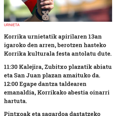
URNIETA
Korrika urnietatik apirilaren 13an
igaroko den arren, berotzen hasteko
Korrika kulturala festa antolatu dute.
11:30
Kalejira, Zubitxo plazatik abiatu
eta San Juan plazan amaituko da.
12:00
Egape dantza taldearen
emanaldia, Korrikako abestia oinarri
hartuta.
Pintxoak eta sagardoa dastatzeko