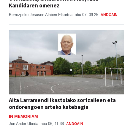
Kandidaren omenez
Berrozpeko Jesusen Alaben Elkartea
abu 07, 09:25
ANDOAIN
Aita Larramendi ikastolako sortzaileen eta
ondorengoen arteko katebegia
IN MEMORIAM
Jon Ander Ubeda
abu 06, 11:38
ANDOAIN