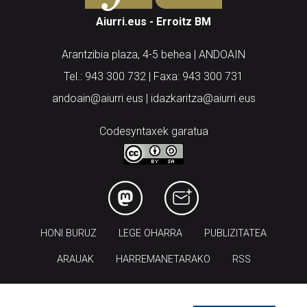
Aiurri.eus - Erroitz BM
Arantzibia plaza, 4-5 behea | ANDOAIN
Tel.: 943 300 732 | Faxa: 943 300 731
andoain@aiurri.eus | idazkaritza@aiurri.eus
Codesyntaxek garatua
HONI BURUZ
LEGE OHARRA
PUBLIZITATEA
ARAUAK
HARREMANETARAKO
RSS