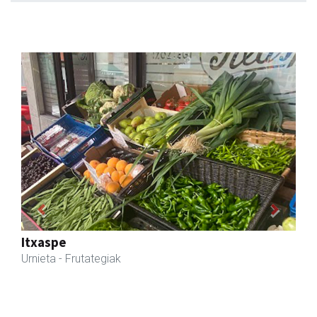
Previous
Next
Itxaspe
Urnieta
- Frutategiak