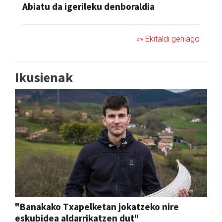
Abiatu da igerileku denboraldia
»» Ekitaldi gehiago
Ikusienak
"Banakako Txapelketan jokatzeko nire
eskubidea aldarrikatzen dut"