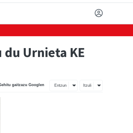
u du Urnieta KE
Gehitu gaitzazu Googlen
Entzun
Itzuli