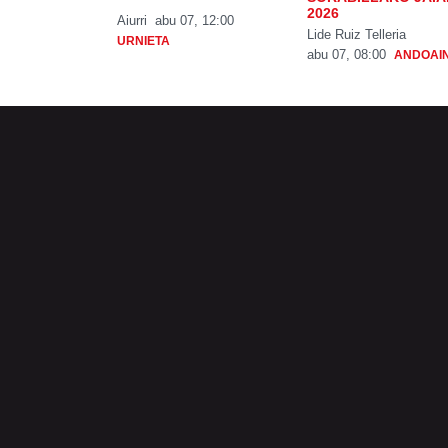
2026
Aiurri
abu 07, 12:00
Lide Ruiz Telleria
URNIETA
abu 07, 08:00
ANDOAI