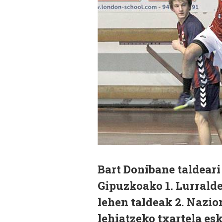
Bart Donibane taldeari
Gipuzkoako 1. Lurrald
lehen taldeak 2. Nazio
lehiatzeko txartela es