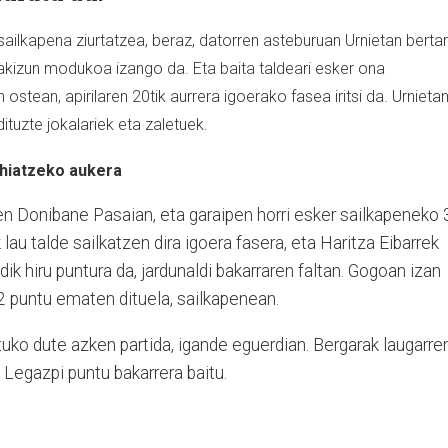
sailkapena ziurtatzea, beraz, datorren asteburuan Urnietan berta
akizun modukoa izango da. Eta baita taldeari esker ona
ostean, apirilaren 20tik aurrera igoerako fasea iritsi da. Urnieta
dituzte jokalariek eta zaletuek.
ehiatzeko aukera
n Donibane Pasaian, eta garaipen horri esker sailkapeneko 
lau talde sailkatzen dira igoera fasera, eta Haritza Eibarrek
ik hiru puntura da, jardunaldi bakarraren faltan. Gogoan izan
2 puntu ematen dituela, sailkapenean.
tuko dute azken partida, igande eguerdian. Bergarak laugarre
 Legazpi puntu bakarrera baitu.