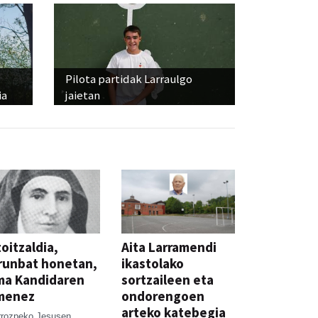
Pilota partidak Larraulgo
ia
jaietan
oitzaldia,
Aita Larramendi
runbat honetan,
ikastolako
ma Kandidaren
sortzaileen eta
menez
ondorengoen
arteko katebegia
rrozpeko Jesusen