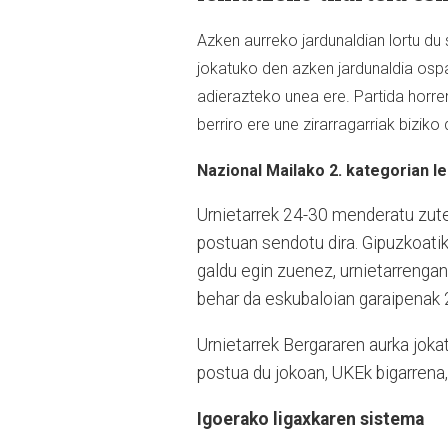
Azken aurreko jardunaldian lortu du 
jokatuko den azken jardunaldia osp
adierazteko unea ere. Partida horren 
berriro ere une zirarragarriak biziko 
Nazional Mailako 2. kategorian l
Urnietarrek 24-30 menderatu zute
postuan sendotu dira. Gipuzkoatik 
galdu egin zuenez, urnietarrengand
behar da eskubaloian garaipenak 
Urnietarrek Bergararen aurka joka
postua du jokoan, UKEk bigarrena,
Igoerako ligaxkaren sistema