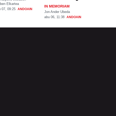
ben Elkartea
IN MEMORIAM
 07, 09:25
ANDOAIN
Jon Ander Ubeda
abu 06, 11:38
ANDOAIN