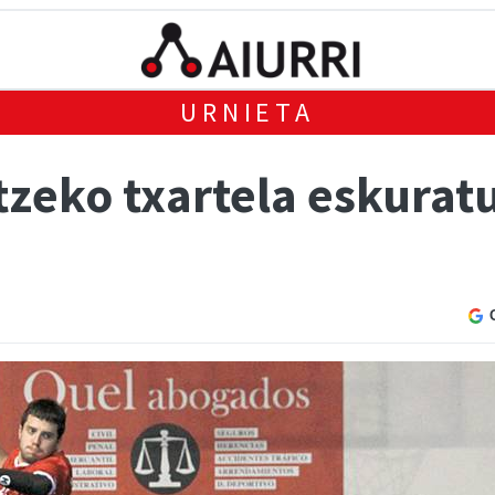
URNIETA
tzeko txartela eskurat