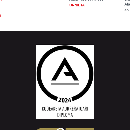
Ala
URNIETA
abu
N