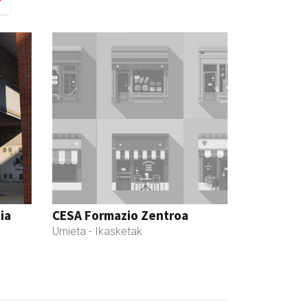
ia
CESA Formazio Zentroa
Urnieta
- Ikasketak