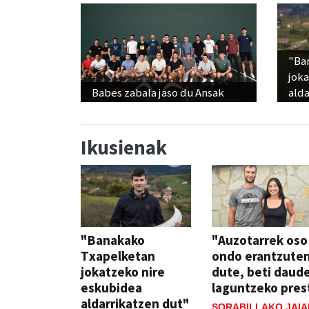
"Ba
jok
Babes zabala jaso du Ansak
alda
Ikusienak
"Banakako
"Auzotarrek oso
Txapelketan
ondo erantzute
jokatzeko nire
dute, beti daud
eskubidea
laguntzeko pres
aldarrikatzen dut"
SORABILLAKO JAIA