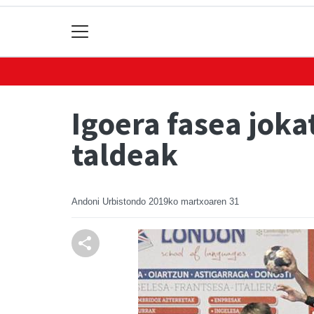
Igoera fasea joka
taldeak
Andoni Urbistondo
2019ko martxoaren 31