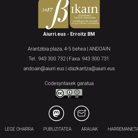
Aiurri.eus - Erroitz BM
Arantzibia plaza, 4-5 behea | ANDOAIN
Tel.: 943 300 732 | Faxa: 943 300 731
andoain@aiurri.eus | idazkaritza@aiurri.eus
Codesyntaxek garatua
LEGE OHARRA
PUBLIZITATEA
ARAUAK
HARREMANET