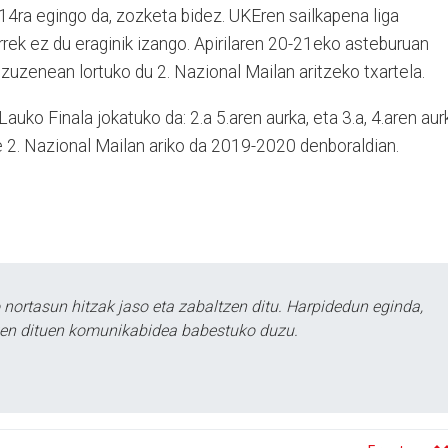
 14ra egingo da, zozketa bidez. UKEren sailkapena liga
rek ez du eraginik izango. Apirilaren 20-21eko asteburuan
 zuzenean lortuko du 2. Nazional Mailan aritzeko txartela.
Lauko Finala jokatuko da: 2.a 5.aren aurka, eta 3.a, 4.aren aur
e 2. Nazional Mailan ariko da 2019-2020 denboraldian.
ortasun hitzak jaso eta zabaltzen ditu. Harpidedun eginda,
tzen dituen komunikabidea babestuko duzu.