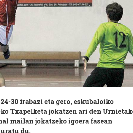
 24-30 irabazi eta gero, eskubaloiko
eko Txapelketa jokatzen ari den Urnietak
nal mailan jokatzeko igoera fasean
kuratu du.