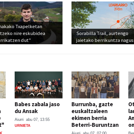
nakako Txapelketan
atzeko nire eskubidea
Sorabilla Trail, aurtengo
rrikatzen dut"
jaietako berrikuntza nagus
Babes zabala jaso
Burrunba, gazte
Ot
n
du Ansak
euskaltzaleen
la
e
ekimen berria
A
Aiurri
abu 07, 13:55
t"
Beterri-Buruntzan
o
URNIETA
K
Aiurri
abu 07, 07:00
Be