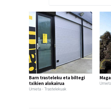
Barn trasteleku eta biltegi
Maga
txikien alokairua
Urniet
Urnieta
- Trastelekuak