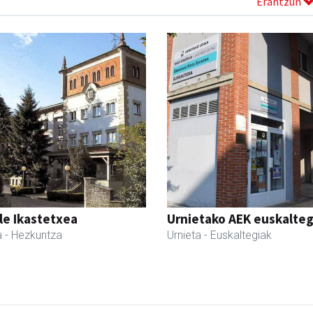
Erantzun
le Ikastetxea
Urnietako AEK euskalteg
a
- Hezkuntza
Urnieta
- Euskaltegiak