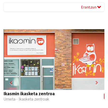
Erantzun
Previous
Next
Ikasmin ikasketa zentroa
Urnieta
- Ikasketa zentroak