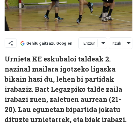
Entzun
Itzuli
Gehitu gaitzazu Googlen
Urnieta KE eskubaloi taldeak 2.
nazinal mailara igotzeko ligaska
bikain hasi du, lehen bi partidak
irabaziz. Bart Legazpiko talde zaila
irabazi zuen, zaletuen aurrean (21-
20). Lau egunetan bipartida jokatu
dituzte urnietarrek, eta biak irabazi.