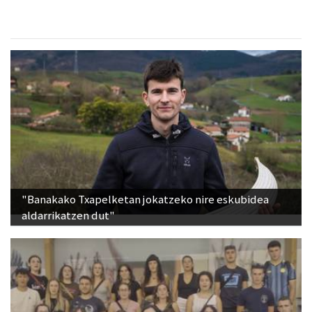
"Banakako Txapelketan jokatzeko nire eskubidea
aldarrikatzen dut"