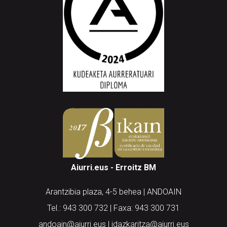
Aiurri.eus - Erroitz BM
Arantzibia plaza, 4-5 behea | ANDOAIN
Tel.: 943 300 732 | Faxa: 943 300 731
andoain@aiurri.eus | idazkaritza@aiurri.eus