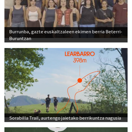
Burrunba, gazte euskaltzaleen ekimen berria Beterri-
Buruntzan
Sorabilla Trail, aurtengo jaietako berrikuntza nagusia