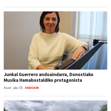
Junkal Guerrero andoaindarra, Donostiako
Musika Hamabostaldiko protagonista
Aiurri
abu 05
ANDOAIN