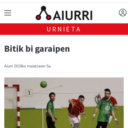
URNIETA
Bitik bi garaipen
Aiurri
2019ko maiatzaren 5a