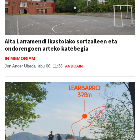
Aita Larramendi ikastolako sortzaileen eta
ondorengoen arteko katebegia
IN MEMORIAM
Jon Ander Ubeda
abu 06, 11:38
ANDOAIN