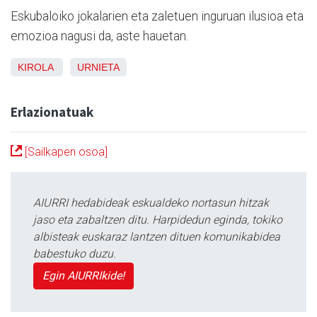
Eskubaloiko jokalarien eta zaletuen inguruan ilusioa eta
emozioa nagusi da, aste hauetan.
KIROLA
URNIETA
Erlazionatuak
[Sailkapen osoa]
AIURRI hedabideak eskualdeko nortasun hitzak
jaso eta zabaltzen ditu. Harpidedun eginda, tokiko
albisteak euskaraz lantzen dituen komunikabidea
babestuko duzu.
Egin AIURRIkide!