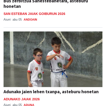
Bus zerbitzua Sanestebanetara, asteburu
honetan
SAN ESTEBAN JAIAK GOIBURUN 2026
Aiurri
abu 05
ANDOAIN
Adunako jaien lehen txanpa, asteburu honetan
ADUNAKO JAIAK 2026
Aiurri
abu 05
ADUNA