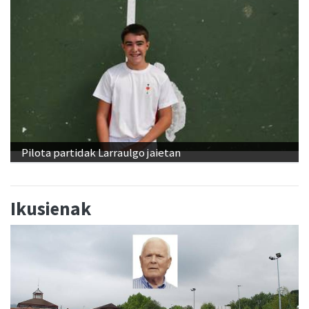
Pilota partidak Larraulgo jaietan
Ikusienak