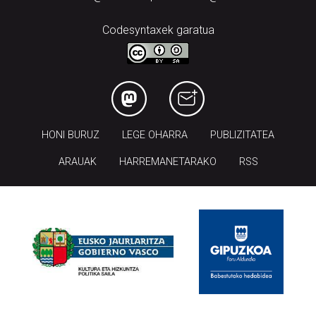
Codesyntaxek garatua
HONI BURUZ
LEGE OHARRA
PUBLIZITATEA
ARAUAK
HARREMANETARAKO
RSS