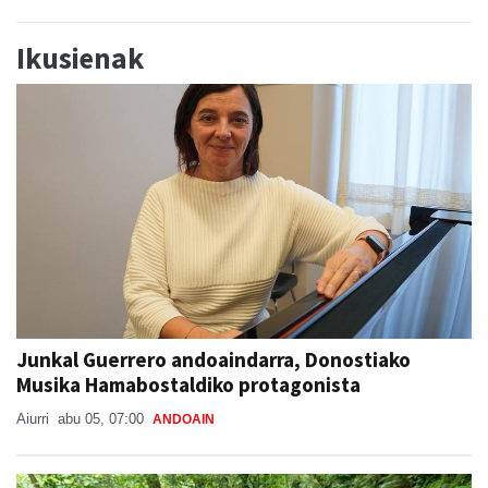
Ikusienak
Junkal Guerrero andoaindarra, Donostiako
Musika Hamabostaldiko protagonista
Aiurri
abu 05, 07:00
ANDOAIN