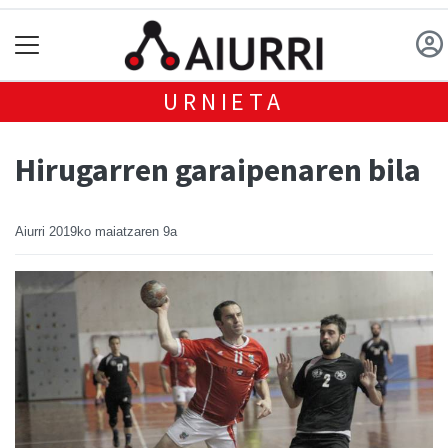
URNIETA
Hirugarren garaipenaren bila
Aiurri
2019ko maiatzaren 9a