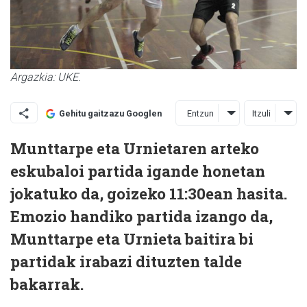
Argazkia: UKE.
Entzun
Itzuli
Gehitu gaitzazu Googlen
Munttarpe eta Urnietaren arteko
eskubaloi partida igande honetan
jokatuko da, goizeko 11:30ean hasita.
Emozio handiko partida izango da,
Munttarpe eta Urnieta baitira bi
partidak irabazi dituzten talde
bakarrak.