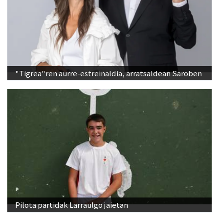
"Tigrea"ren aurre-estreinaldia, arratsaldean Saroben
Pilota partidak Larraulgo jaietan