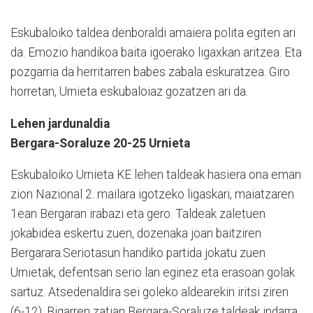
Eskubaloiko taldea denboraldi amaiera polita egiten ari
da. Emozio handikoa baita igoerako ligaxkan aritzea. Eta
pozgarria da herritarren babes zabala eskuratzea. Giro
horretan, Urnieta eskubaloiaz gozatzen ari da.
Lehen jardunaldia
Bergara-Soraluze 20-25 Urnieta
Eskubaloiko Urnieta KE lehen taldeak hasiera ona eman
zion Nazional 2. mailara igotzeko ligaskari, maiatzaren
1ean Bergaran irabazi eta gero. Taldeak zaletuen
jokabidea eskertu zuen, dozenaka joan baitziren
Bergarara.Seriotasun handiko partida jokatu zuen
Urnietak, defentsan serio lan eginez eta erasoan golak
sartuz. Atsedenaldira sei goleko aldearekin iritsi ziren
(6-12). Bigarren zatian Bergara-Soraluze taldeak indarra