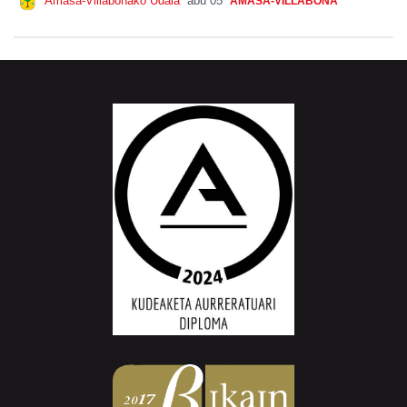
Amasa-Villabonako Udala
abu 05
AMASA-VILLABONA