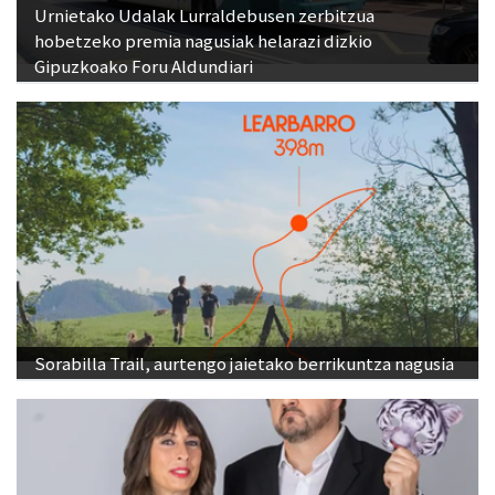
Urnietako Udalak Lurraldebusen zerbitzua
hobetzeko premia nagusiak helarazi dizkio
Gipuzkoako Foru Aldundiari
Sorabilla Trail, aurtengo jaietako berrikuntza nagusia