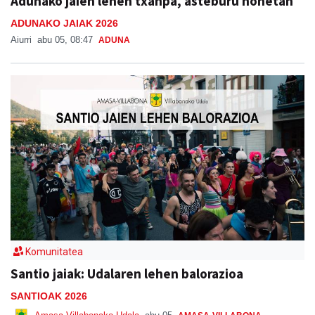
Adunako jaien lehen txanpa, asteburu honetan
ADUNAKO JAIAK 2026
Aiurri
abu 05, 08:47
ADUNA
Komunitatea
Santio jaiak: Udalaren lehen balorazioa
SANTIOAK 2026