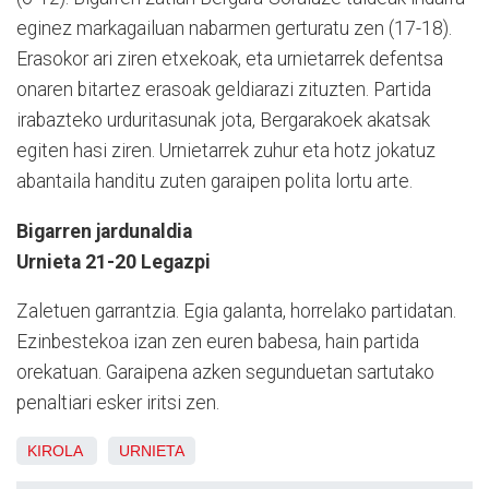
eginez markagailuan nabarmen gerturatu zen (17-18).
Erasokor ari ziren etxekoak, eta urnietarrek defentsa
onaren bitartez erasoak geldiarazi zituzten. Partida
irabazteko urduritasunak jota, Bergarakoek akatsak
egiten hasi ziren. Urnietarrek zuhur eta hotz jokatuz
abantaila handitu zuten garaipen polita lortu arte.
Bigarren jardunaldia
Urnieta 21-20 Legazpi
Zaletuen garrantzia. Egia galanta, horrelako partidatan.
Ezinbestekoa izan zen euren babesa, hain partida
orekatuan. Garaipena azken segunduetan sartutako
penaltiari esker iritsi zen.
KIROLA
URNIETA