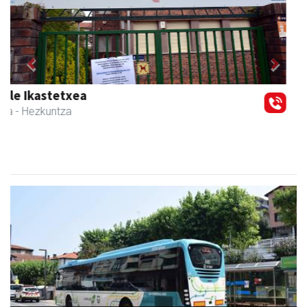
Previous
Next
Egape Ikastola
Urnieta
- Hezkuntza