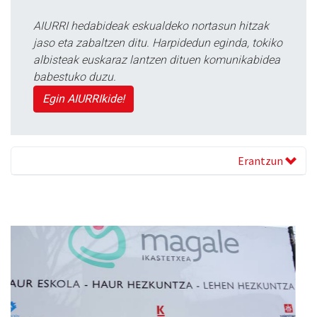
AIURRI hedabideak eskualdeko nortasun hitzak
jaso eta zabaltzen ditu. Harpidedun eginda, tokiko
albisteak euskaraz lantzen dituen komunikabidea
babestuko duzu.
Egin AIURRIkide!
Erantzun