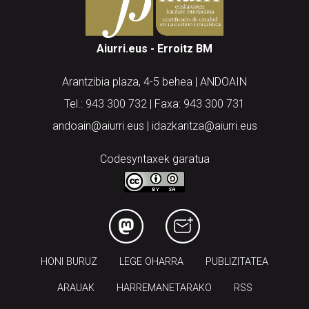
Aiurri.eus - Erroitz BM
Arantzibia plaza, 4-5 behea | ANDOAIN
Tel.: 943 300 732 | Faxa: 943 300 731
andoain@aiurri.eus | idazkaritza@aiurri.eus
Codesyntaxek garatua
HONI BURUZ
LEGE OHARRA
PUBLIZITATEA
ARAUAK
HARREMANETARAKO
RSS