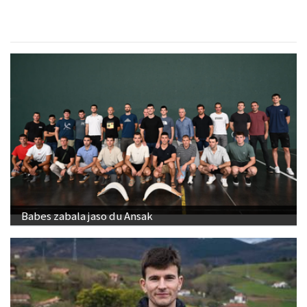
Babes zabala jaso du Ansak