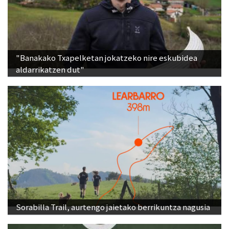
"Banakako Txapelketan jokatzeko nire eskubidea
aldarrikatzen dut"
Sorabilla Trail, aurtengo jaietako berrikuntza nagusia