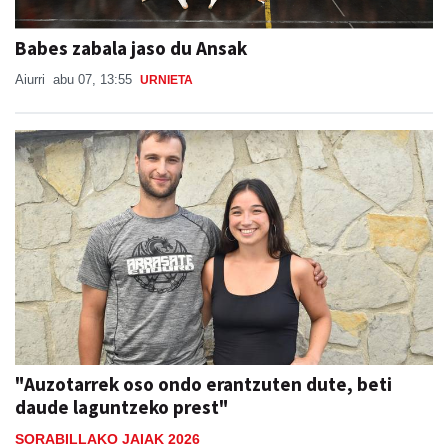
Babes zabala jaso du Ansak
Aiurri
abu 07, 13:55
URNIETA
"Auzotarrek oso ondo erantzuten dute, beti
daude laguntzeko prest"
SORABILLAKO JAIAK 2026