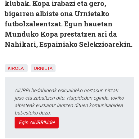
klubak. Kopa irabazi eta gero,
bigarren albiste ona Urnietako
futbolzaleentzat. Egun hauetan
Munduko Kopa prestatzen ari da
Nahikari, Espainiako Selekzioarekin.
KIROLA
URNIETA
AIURRI hedabideak eskualdeko nortasun hitzak
jaso eta zabaltzen ditu. Harpidedun eginda, tokiko
albisteak euskaraz lantzen dituen komunikabidea
babestuko duzu.
Egin AIURRIkide!