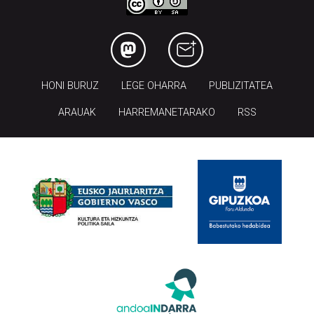
HONI BURUZ
LEGE OHARRA
PUBLIZITATEA
ARAUAK
HARREMANETARAKO
RSS