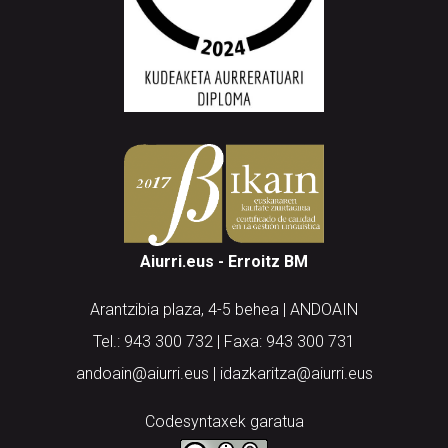
Aiurri.eus - Erroitz BM
Arantzibia plaza, 4-5 behea | ANDOAIN
Tel.: 943 300 732 | Faxa: 943 300 731
andoain@aiurri.eus | idazkaritza@aiurri.eus
Codesyntaxek garatua