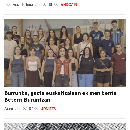
Lide Ruiz Telleria
abu 07, 08:00
ANDOAIN
Burrunba, gazte euskaltzaleen ekimen berria
Beterri-Buruntzan
Aiurri
abu 07, 07:00
URNIETA