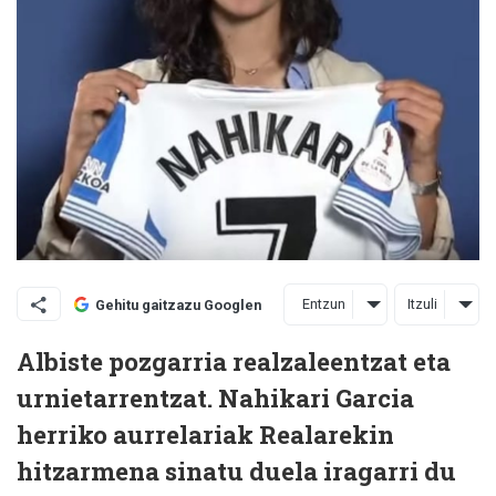
Entzun
Itzuli
Gehitu gaitzazu Googlen
Albiste pozgarria realzaleentzat eta
urnietarrentzat. Nahikari Garcia
herriko aurrelariak Realarekin
hitzarmena sinatu duela iragarri du