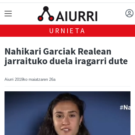
URNIETA
Nahikari Garciak Realean
jarraituko duela iragarri dute
Aiurri
2019ko maiatzaren 26a