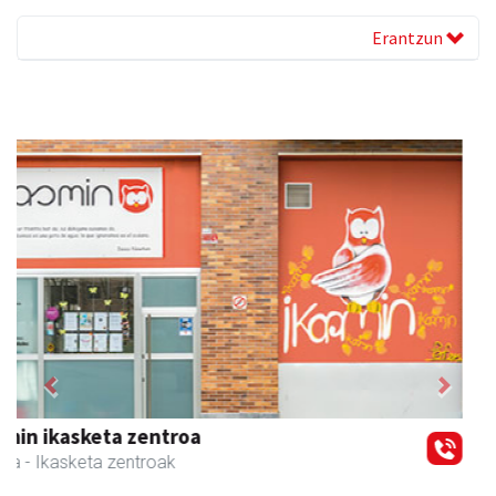
Erantzun
Previous
Next
Magale Ikastetxea
Urnieta
- Hezkuntza