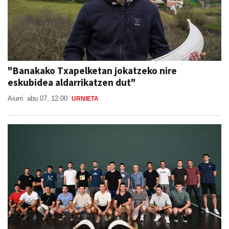
"Banakako Txapelketan jokatzeko nire
eskubidea aldarrikatzen dut"
Aiurri
abu 07, 12:00
URNIETA