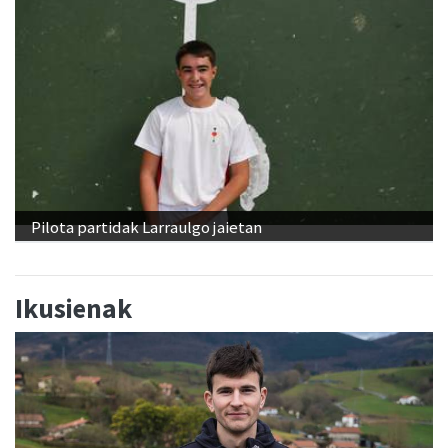
Pilota partidak Larraulgo jaietan
Ikusienak