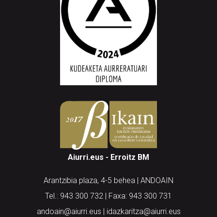
Aiurri.eus - Erroitz BM
Arantzibia plaza, 4-5 behea | ANDOAIN
Tel.: 943 300 732 | Faxa: 943 300 731
andoain@aiurri.eus | idazkaritza@aiurri.eus