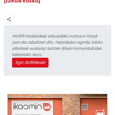
[Izena eman]
AIURRI hedabideak eskualdeko nortasun hitzak
jaso eta zabaltzen ditu. Harpidedun eginda, tokiko
albisteak euskaraz lantzen dituen komunikabidea
babestuko duzu.
Egin AIURRIkide!