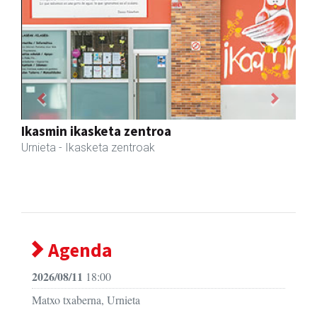
Previous
Next
Egape Ikastola
Urnieta
- Hezkuntza
Agenda
2026/08/11
18:00
Matxo txaberna, Urnieta