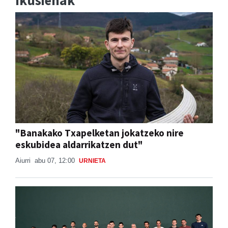
"Banakako Txapelketan jokatzeko nire
eskubidea aldarrikatzen dut"
Aiurri
abu 07, 12:00
URNIETA