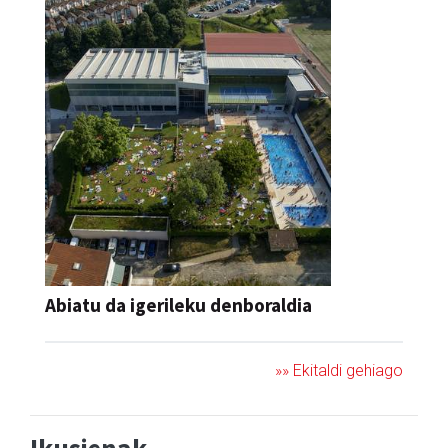
Abiatu da igerileku denboraldia
»» Ekitaldi gehiago
Ikusienak