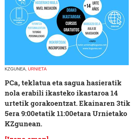
KZGUNEA,
URNIETA
PCa, teklatua eta sagua hasieratik
nola erabili ikasteko ikastaroa 14
urtetik gorakoentzat. Ekainaren 3tik
5era 9:00etatik 11:00etara Urnietako
KZgunean.