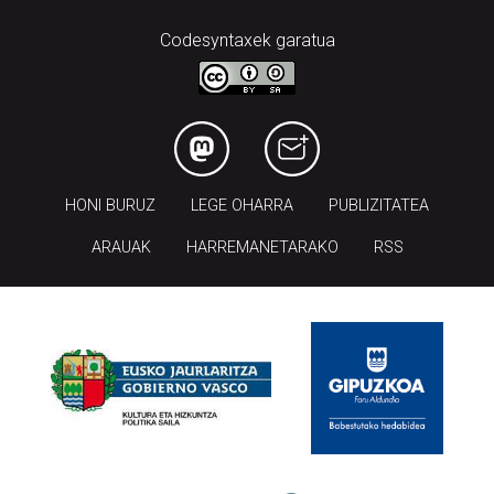
Codesyntaxek garatua
HONI BURUZ
LEGE OHARRA
PUBLIZITATEA
ARAUAK
HARREMANETARAKO
RSS