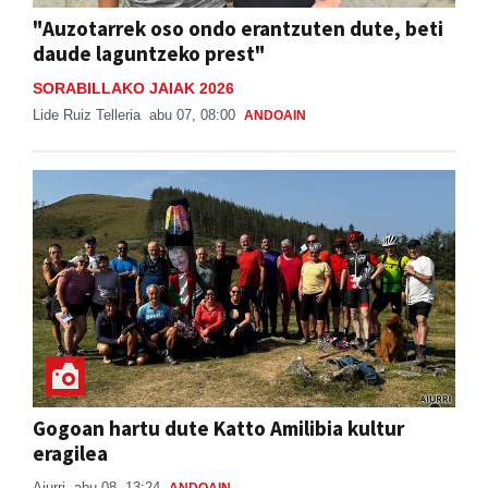
"Auzotarrek oso ondo erantzuten dute, beti
daude laguntzeko prest"
SORABILLAKO JAIAK 2026
Lide Ruiz Telleria
abu 07, 08:00
ANDOAIN
Gogoan hartu dute Katto Amilibia kultur
eragilea
Aiurri
abu 08, 13:24
ANDOAIN