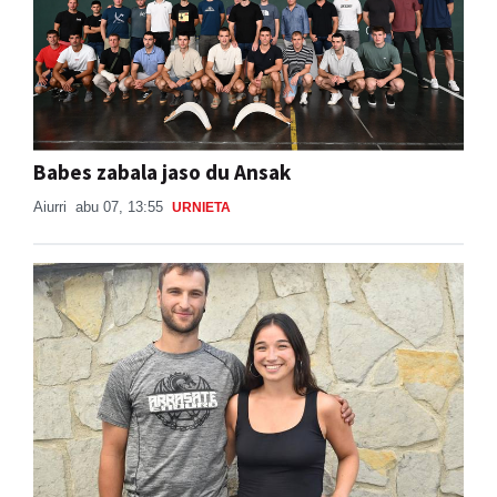
Babes zabala jaso du Ansak
Aiurri
abu 07, 13:55
URNIETA