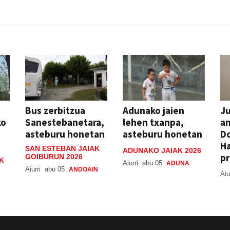
Bus zerbitzua
Adunako jaien
Ju
ko
Sanestebanetara,
lehen txanpa,
an
asteburu honetan
asteburu honetan
Do
H
SAN ESTEBAN JAIAK
ADUNAKO JAIAK 2026
pr
GOIBURUN 2026
K
Aiurri
abu 05
ADUNA
Aiurri
abu 05
ANDOAIN
Aiu