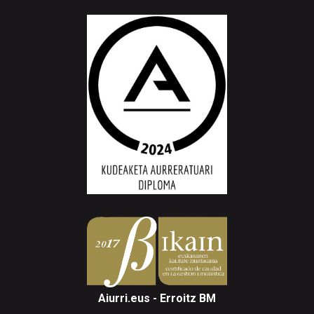
Aiurri.eus - Erroitz BM