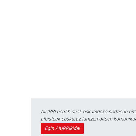
AIURRI hedabideak eskualdeko nortasun hitza
albisteak euskaraz lantzen dituen komunika
Egin AIURRIkide!