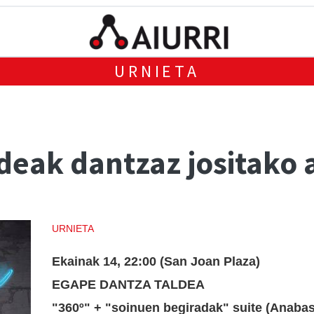
URNIETA
deak dantzaz jositako 
URNIETA
Ekainak 14, 22:00 (San Joan Plaza)
EGAPE DANTZA TALDEA
"360º" + "soinuen begiradak" suite (Anaba