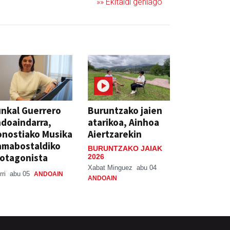
»» Ekitaldi gehiago
nkal Guerrero
Buruntzako jaien
doaindarra,
atarikoa, Ainhoa
nostiako Musika
Aiertzarekin
amabostaldiko
BURUNTZAKO JAIAK
otagonista
2026
Xabat Minguez
abu 04
rri
abu 05
ANDOAIN
ANDOAIN