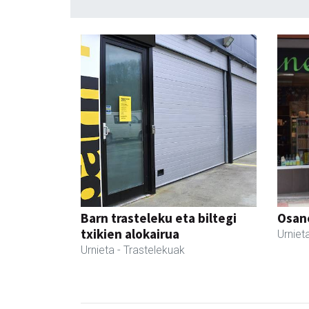
Barn trasteleku eta biltegi
Osane
txikien alokairua
Urniet
Urnieta
- Trastelekuak