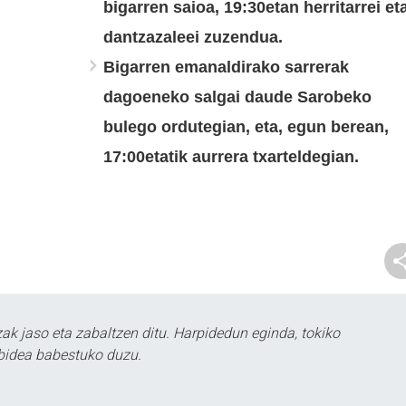
bigarren saioa, 19:30etan herritarrei et
dantzazaleei zuzendua.
Bigarren emanaldirako sarrerak
dagoeneko salgai daude Sarobeko
bulego ordutegian, eta, egun berean,
17:00etatik aurrera txarteldegian.
k jaso eta zabaltzen ditu. Harpidedun eginda, tokiko
bidea babestuko duzu.