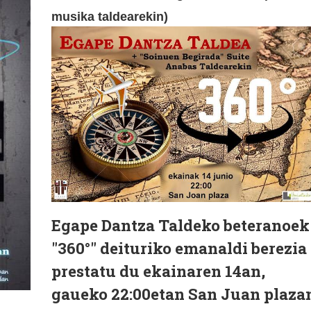
musika taldearekin)
Egape Dantza Taldeko beteranoek
"360°" deituriko emanaldi berezia
prestatu du ekainaren 14an,
gaueko 22:00etan San Juan plaza