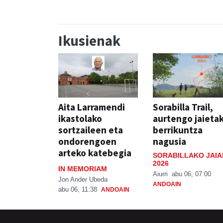
Ikusienak
Aita Larramendi
Sorabilla Trail,
ikastolako
aurtengo jaieta
sortzaileen eta
berrikuntza
ondorengoen
nagusia
arteko katebegia
SORABILLAKO JAIA
2026
IN MEMORIAM
Aiurri
abu 06, 07:00
Jon Ander Ubeda
ANDOAIN
abu 06, 11:38
ANDOAIN