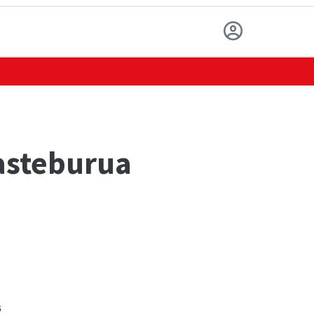
asteburua
s