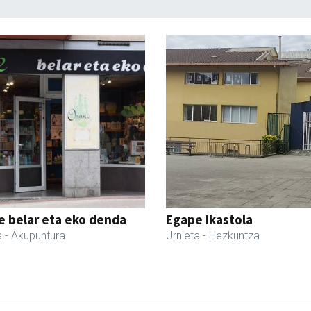
 belar eta eko denda
Egape Ikastola
a
- Akupuntura
Urnieta
- Hezkuntza