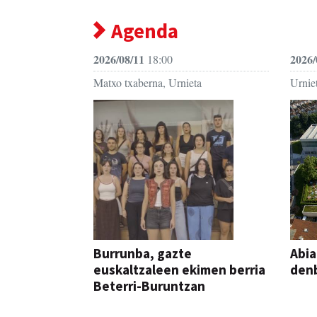
Agenda
2026/08/11
2026/
18:00
Matxo txaberna, Urnieta
Urniet
Burrunba, gazte
Abia
euskaltzaleen ekimen berria
denb
Beterri-Buruntzan