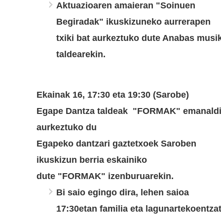
Aktuazioaren amaieran "Soinuen
Begiradak" ikuskizuneko aurrerapen
txiki bat aurkeztuko dute Anabas musi
taldearekin.
Ekainak 16, 17:30 eta 19:30 (Sarobe)
Egape Dantza taldeak "FORMAK" emanald
aurkeztuko du
Egapeko dantzari gaztetxoek Saroben
ikuskizun berria eskainiko
dute
"FORMAK"
izenburuarekin.
Bi saio egingo dira, lehen saioa
17:30etan familia eta lagunartekoentzat