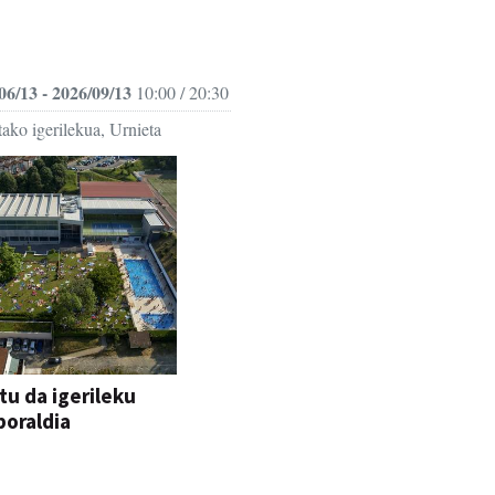
06/13 - 2026/09/13
10:00 / 20:30
ako igerilekua, Urnieta
tu da igerileku
oraldia