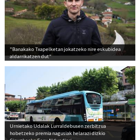
"Banakako Txapelketan jokatzeko nire eskubidea
aldarrikatzen dut"
Urnietako Udalak Lurraldebusen zerbitzua
hobetzeko premia nagusiak helarazi dizkio