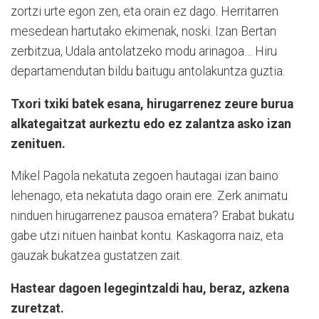
zortzi urte egon zen, eta orain ez dago. Herritarren
mesedean hartutako ekimenak, noski. Izan Bertan
zerbitzua, Udala antolatzeko modu arinagoa… Hiru
departamendutan bildu baitugu antolakuntza guztia.
Txori txiki batek esana, hirugarrenez zeure burua
alkategaitzat aurkeztu edo ez zalantza asko izan
zenituen.
Mikel Pagola nekatuta zegoen hautagai izan baino
lehenago, eta nekatuta dago orain ere. Zerk animatu
ninduen hirugarrenez pausoa ematera? Erabat bukatu
gabe utzi nituen hainbat kontu. Kaskagorra naiz, eta
gauzak bukatzea gustatzen zait.
Hastear dagoen legegintzaldi hau, beraz, azkena
zuretzat.