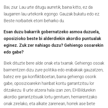
Bai, ziur. Lau urte ditugu aurretik, baina kitto, ez da
laugarren lau urtekorik egongo. Gauzak bukatu edo ez.
Beste norbaitek etorri beharko du.
Esan duzu bakarrik gobernatzeko asmoa duzuela,
oposizioko beste bi alderdiekin akordio puntualak
eginez. Zuk zer nahiago duzu? Gehiengo osoarekin
edo gabe?
Biek dituzte bere alde onak eta txarrak. Gehiengo osoak
baimentzen dizu zure politika edo erabakiak gauzatzen,
batez ere gai konfliktiboetan, baina gehiengo osorik
gabe, oposizioarekin hainbat kontu garrantzitsu lor
ditzakezu. 8 urte atzera hala izan zen, EHBildurekin
akordio garrantzitsuak lortu genituen, herriarentzako
onak zirelako, eta alkate zarenean, horrek ase bete