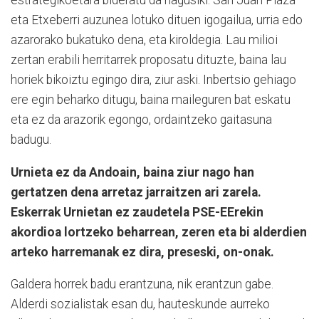
eta Etxeberri auzunea lotuko dituen igogailua, urria edo
azarorako bukatuko dena, eta kiroldegia. Lau milioi
zertan erabili herritarrek proposatu dituzte, baina lau
horiek bikoiztu egingo dira, ziur aski. Inbertsio gehiago
ere egin beharko ditugu, baina maileguren bat eskatu
eta ez da arazorik egongo, ordaintzeko gaitasuna
badugu.
Urnieta ez da Andoain, baina ziur nago han
gertatzen dena arretaz jarraitzen ari zarela.
Eskerrak Urnietan ez zaudetela PSE-EErekin
akordioa lortzeko beharrean, zeren eta bi alderdien
arteko harremanak ez dira, preseski, on-onak.
Galdera horrek badu erantzuna, nik erantzun gabe.
Alderdi sozialistak esan du, hauteskunde aurreko