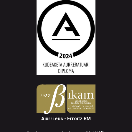
Aiurri.eus - Erroitz BM