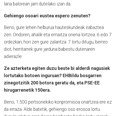
lana balorean jarri dutelako izan da.
Gehiengo osoari eustea espero zenuten?
Beno, gure lehen helburua hauteskundeak irabaztea
zen. Ondoren, ahalik eta emaitza onena lortzea. 6 edo 7
ordezkari, hori zen gure zalantza. 7 lortu ditugu, berriro
diot, herritarrek gure jarduna babestu dutenaren
adierazle.
Ze azterketa egiten duzu beste bi alderdi nagusiek
lortutako botoen inguruan? EHBildu bosgarren
zinegotzitik 200 botora geratu da, eta PSE-EE
hirugarrenetik 150era.
Beno, 1.500 pertsonekiko konpromisoa onartzea ere ez
da erraza. Alde batetik, gehiengo oso erosoa lortu