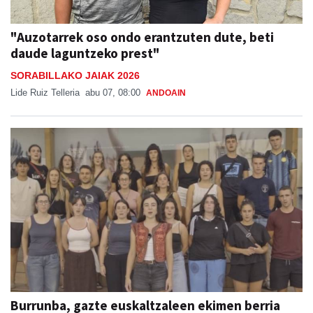
"Auzotarrek oso ondo erantzuten dute, beti
daude laguntzeko prest"
SORABILLAKO JAIAK 2026
Lide Ruiz Telleria
abu 07, 08:00
ANDOAIN
Burrunba, gazte euskaltzaleen ekimen berria