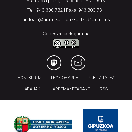
Arantzibia plaza, 4-5 behea | ANDOAIN
Tel.: 943 300 732 | Faxa: 943 300 731
andoain@aiurri.eus | idazkaritza@aiurri.eus
Codesyntaxek garatua
HONI BURUZ
LEGE OHARRA
PUBLIZITATEA
ARAUAK
HARREMANETARAKO
RSS