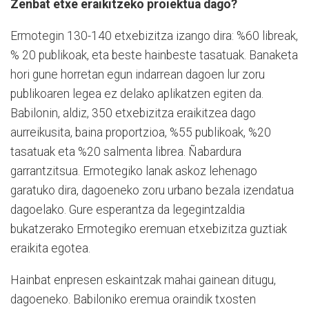
Zenbat etxe eraikitzeko proiektua dago?
Ermotegin 130-140 etxebizitza izango dira: %60 libreak,
% 20 publikoak, eta beste hainbeste tasatuak. Banaketa
hori gune horretan egun indarrean dagoen lur zoru
publikoaren legea ez delako aplikatzen egiten da.
Babilonin, aldiz, 350 etxebizitza eraikitzea dago
aurreikusita, baina proportzioa, %55 publikoak, %20
tasatuak eta %20 salmenta librea. Ñabardura
garrantzitsua. Ermotegiko lanak askoz lehenago
garatuko dira, dagoeneko zoru urbano bezala izendatua
dagoelako. Gure esperantza da legegintzaldia
bukatzerako Ermotegiko eremuan etxebizitza guztiak
eraikita egotea.
Hainbat enpresen eskaintzak mahai gainean ditugu,
dagoeneko. Babiloniko eremua oraindik txosten