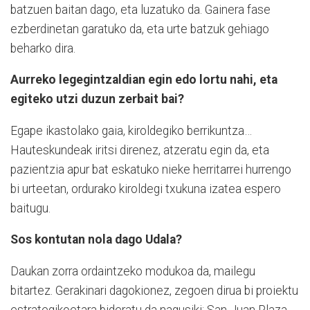
batzuen baitan dago, eta luzatuko da. Gainera fase
ezberdinetan garatuko da, eta urte batzuk gehiago
beharko dira.
Aurreko legegintzaldian egin edo lortu nahi, eta
egiteko utzi duzun zerbait bai?
Egape ikastolako gaia, kiroldegiko berrikuntza…
Hauteskundeak iritsi direnez, atzeratu egin da, eta
pazientzia apur bat eskatuko nieke herritarrei hurrengo
bi urteetan, ordurako kiroldegi txukuna izatea espero
baitugu.
Sos kontutan nola dago Udala?
Daukan zorra ordaintzeko modukoa da, mailegu
bitartez. Gerakinari dagokionez, zegoen dirua bi proiektu
estrategikoetara bideratu da nagusiki: San Juan Plaza