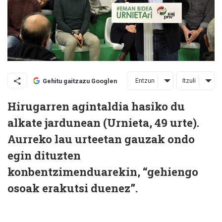
Entzun
Itzuli
Gehitu gaitzazu Googlen
Hirugarren agintaldia hasiko du
alkate jardunean (Urnieta, 49 urte).
Aurreko lau urteetan gauzak ondo
egin dituzten
konbentzimenduarekin, “gehiengo
osoak erakutsi duenez”.