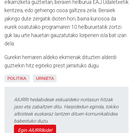
elkarrizketa guztietan, beraien helburua EAJ Udaletxetik
kentzea, edo gehiengo osoa galtzea zela. Beraiek
jakingo dute zergatik dioten hori, baina kuriosoa da
eurek osatutako programaren 10 helburuetatik zortzi
guk lau urte hauetan gauzatutako lorpenen isla bat izan
dela.
Gurekin herriaren aldeko ekimenak dituzten alderdi
guztiekin hitz egiteko prest jarraituko dugu.
POLITIKA
URNIETA
AIURRI hedabideak eskualdeko nortasun hitzak
jaso eta zabaltzen ditu. Harpidedun eginda, tokiko
albisteak euskaraz lantzen dituen komunikabidea
babestuko duzu.
Egin AIURRIkide!