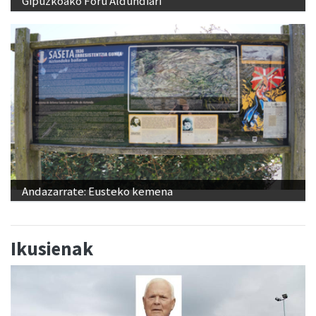
Gipuzkoako Foru Aldundiari
Andazarrate: Eusteko kemena
Ikusienak