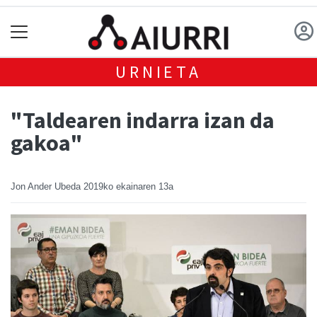
URNIETA
"Taldearen indarra izan da
gakoa"
Jon Ander Ubeda
2019ko ekainaren 13a