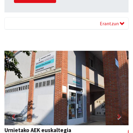
Erantzun
Previous
Next
Urnietako AEK euskaltegia