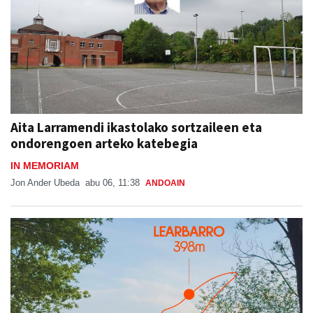
Aita Larramendi ikastolako sortzaileen eta
ondorengoen arteko katebegia
IN MEMORIAM
Jon Ander Ubeda
abu 06, 11:38
ANDOAIN