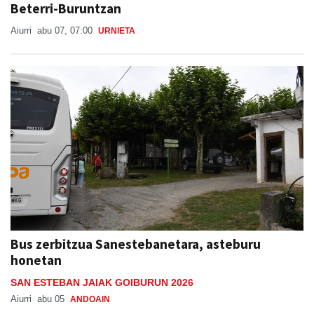
Beterri-Buruntzan
Aiurri
abu 07, 07:00
URNIETA
Bus zerbitzua Sanestebanetara, asteburu
honetan
SAN ESTEBAN JAIAK GOIBURUN 2026
Aiurri
abu 05
ANDOAIN