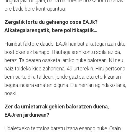
dugula jakitun gara, baina hainbeste bozka lortu izanak
ere badu bere kontrapuntua.
Zergatik lortu du gehiengo osoa EAJk?
Alkategaiarengatik, bere politikagatik…
Hainbat faktore daude. EAJk hainbat alkategai izan ditu,
bost oker ez banago. Hautagaiaren kontu soila ez da,
beraz. Taldearen osaketa jarriko nuke balorean. Ni neu
naiz taldeko kide zaharrena, 49 urterekin. Hiru pertsona
berri sartu dira taldean, jende gaztea, eta etorkizunari
begira indarra ematen diguna. Eta herrian egindako lana,
noski.
Zer da urnietarrak gehien baloratzen duena,
EAJren jardunean?
Udaletxeko tentsioa baretu izana esango nuke. Orain