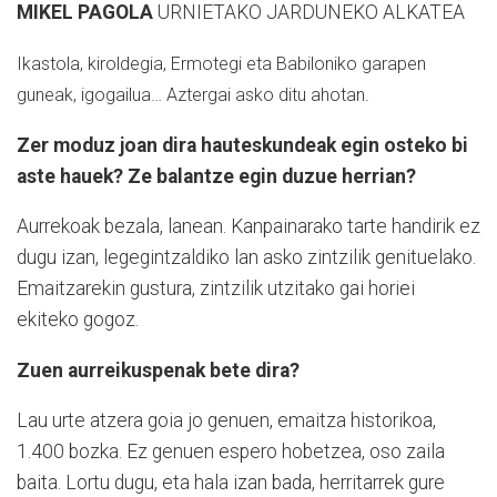
MIKEL PAGOLA
URNIETAKO JARDUNEKO ALKATEA
Ikastola, kiroldegia, Ermotegi eta Babiloniko garapen
guneak, igogailua… Aztergai asko ditu ahotan.
Zer moduz joan dira hauteskundeak egin osteko bi
aste hauek? Ze balantze egin duzue herrian?
Aurrekoak bezala, lanean. Kanpainarako tarte handirik ez
dugu izan, legegintzaldiko lan asko zintzilik genituelako.
Emaitzarekin gustura, zintzilik utzitako gai horiei
ekiteko gogoz.
Zuen aurreikuspenak bete dira?
Lau urte atzera goia jo genuen, emaitza historikoa,
1.400 bozka. Ez genuen espero hobetzea, oso zaila
baita. Lortu dugu, eta hala izan bada, herritarrek gure