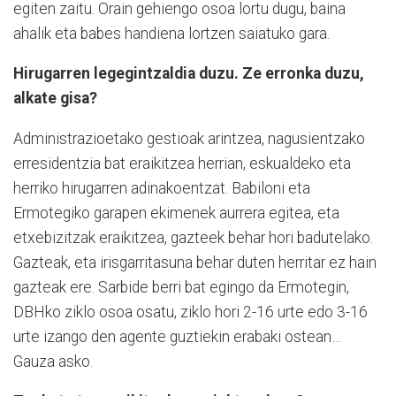
egiten zaitu. Orain gehiengo osoa lortu dugu, baina
ahalik eta babes handiena lortzen saiatuko gara.
Hirugarren legegintzaldia duzu. Ze erronka duzu,
alkate gisa?
Administrazioetako gestioak arintzea, nagusientzako
erresidentzia bat eraikitzea herrian, eskualdeko eta
herriko hirugarren adinakoentzat. Babiloni eta
Ermotegiko garapen ekimenek aurrera egitea, eta
etxebizitzak eraikitzea, gazteek behar hori badutelako.
Gazteak, eta irisgarritasuna behar duten herritar ez hain
gazteak ere. Sarbide berri bat egingo da Ermotegin,
DBHko ziklo osoa osatu, ziklo hori 2-16 urte edo 3-16
urte izango den agente guztiekin erabaki ostean…
Gauza asko.