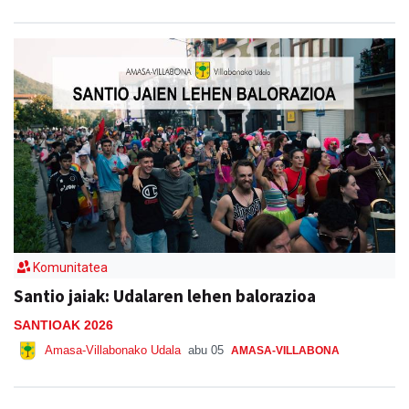
Komunitatea
Santio jaiak: Udalaren lehen balorazioa
SANTIOAK 2026
Amasa-Villabonako Udala
abu 05
AMASA-VILLABONA