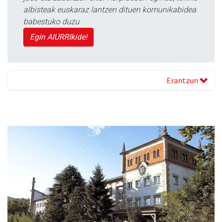
albisteak euskaraz lantzen dituen komunikabidea
babestuko duzu.
Egin AIURRIkide!
Erantzun