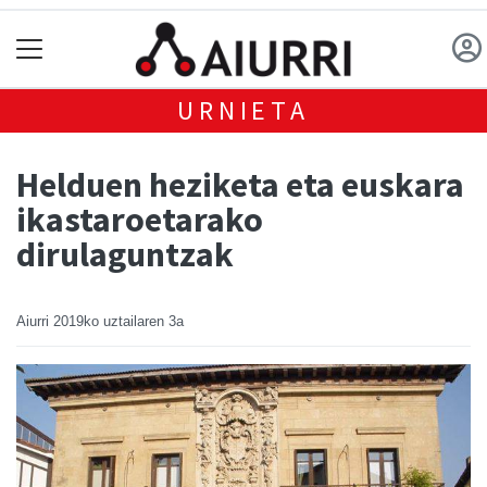
URNIETA
Helduen heziketa eta euskara
ikastaroetarako
dirulaguntzak
Aiurri
2019ko uztailaren 3a