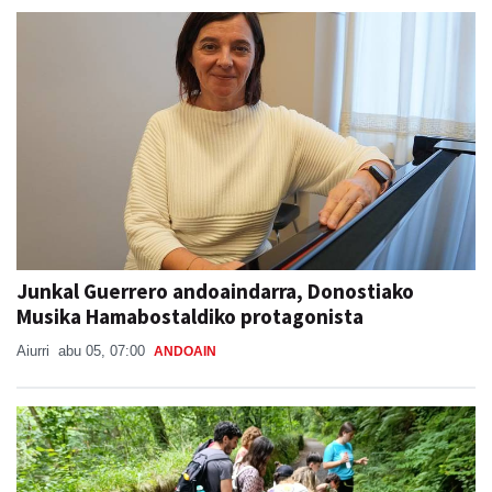
Junkal Guerrero andoaindarra, Donostiako
Musika Hamabostaldiko protagonista
Aiurri
abu 05, 07:00
ANDOAIN