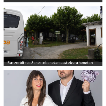
Bus zerbitzua Sanestebanetara, asteburu honetan