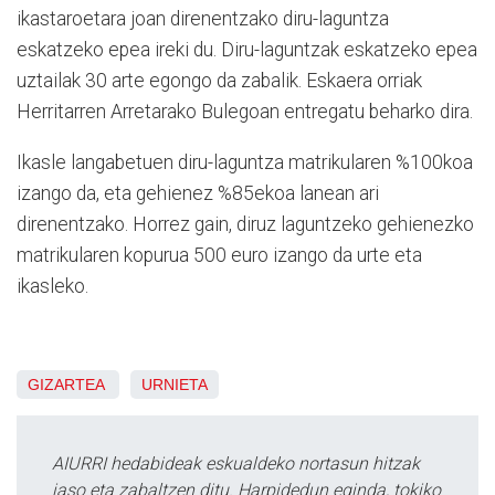
ikastaroetara joan direnentzako diru-laguntza
eskatzeko epea ireki du. Diru-laguntzak eskatzeko epea
uztailak 30 arte egongo da zabalik. Eskaera orriak
Herritarren Arretarako Bulegoan entregatu beharko dira.
Ikasle langabetuen diru-laguntza matrikularen %100koa
izango da, eta gehienez %85ekoa lanean ari
direnentzako. Horrez gain, d
iruz laguntzeko gehienezko
matrikularen kopurua 500 euro izango da urte eta
ikasleko.
GIZARTEA
URNIETA
AIURRI hedabideak eskualdeko nortasun hitzak
jaso eta zabaltzen ditu. Harpidedun eginda, tokiko