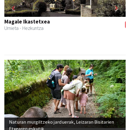
Previous
Next
Magale Ikastetxea
Urnieta
- Hezkuntza
Naturan murgiltzeko jarduerak, Leizaran Bisitarien
Etxearen eskutik