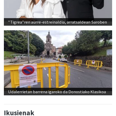
"Tigrea"ren aurre-estreinaldia, arratsaldean Saroben
Udalerrietan barrena igaroko da Donostiako Klasikoa
Ikusienak