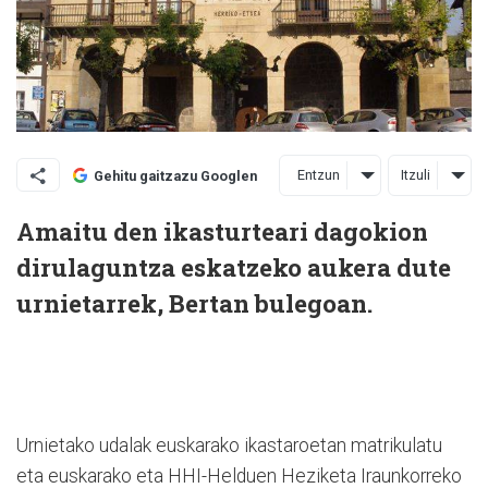
Entzun
Itzuli
Gehitu gaitzazu Googlen
Amaitu den ikasturteari dagokion
dirulaguntza eskatzeko aukera dute
urnietarrek, Bertan bulegoan.
Urnietako udalak euskarako ikastaroetan matrikulatu
eta euskarako eta HHI-Helduen Heziketa Iraunkorreko