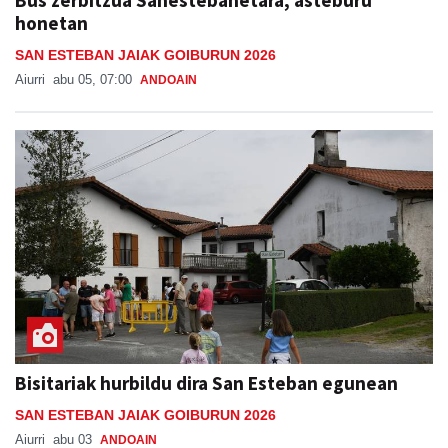
honetan
SAN ESTEBAN JAIAK GOIBURUN 2026
Aiurri
abu 05, 07:00
ANDOAIN
Bisitariak hurbildu dira San Esteban egunean
SAN ESTEBAN JAIAK GOIBURUN 2026
Aiurri
abu 03
ANDOAIN