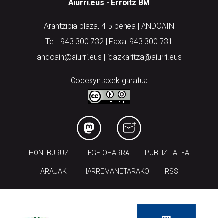
Aiurri.eus - Erroitz BM
Arantzibia plaza, 4-5 behea | ANDOAIN
Tel.: 943 300 732 | Faxa: 943 300 731
andoain@aiurri.eus | idazkaritza@aiurri.eus
Codesyntaxek garatua
HONI BURUZ
LEGE OHARRA
PUBLIZITATEA
ARAUAK
HARREMANETARAKO
RSS