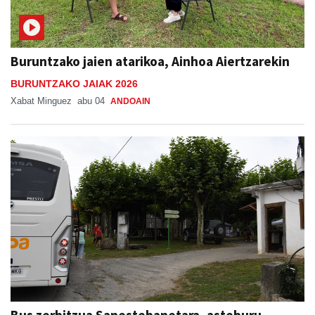
Buruntzako jaien atarikoa, Ainhoa Aiertzarekin
BURUNTZAKO JAIAK 2026
Xabat Minguez
abu 04
ANDOAIN
Bus zerbitzua Sanestebanetara, asteburu