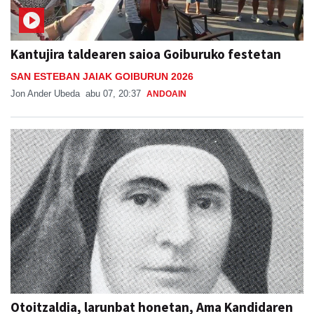
Kantujira taldearen saioa Goiburuko festetan
SAN ESTEBAN JAIAK GOIBURUN 2026
Jon Ander Ubeda
abu 07, 20:37
ANDOAIN
Otoitzaldia, larunbat honetan, Ama Kandidaren