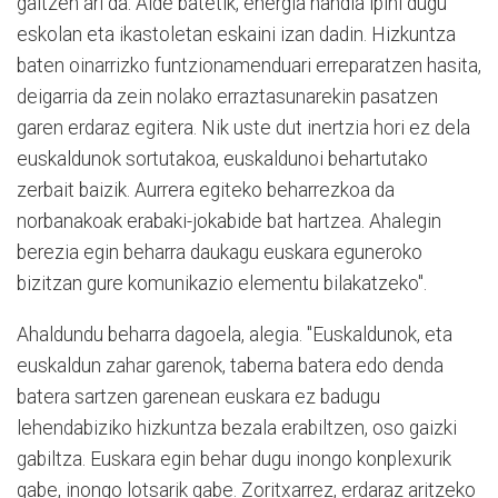
galtzen ari da. Alde batetik, energia handia ipini dugu
eskolan eta ikastoletan eskaini izan dadin. Hizkuntza
baten oinarrizko funtzionamenduari erreparatzen hasita,
deigarria da zein nolako erraztasunarekin pasatzen
garen erdaraz egitera. Nik uste dut inertzia hori ez dela
euskaldunok sortutakoa, euskaldunoi behartutako
zerbait baizik. Aurrera egiteko beharrezkoa da
norbanakoak erabaki-jokabide bat hartzea. Ahalegin
berezia egin beharra daukagu euskara eguneroko
bizitzan gure komunikazio elementu bilakatzeko".
Ahaldundu beharra dagoela, alegia. "Euskaldunok, eta
euskaldun zahar garenok, taberna batera edo denda
batera sartzen garenean euskara ez badugu
lehendabiziko hizkuntza bezala erabiltzen, oso gaizki
gabiltza. Euskara egin behar dugu inongo konplexurik
gabe, inongo lotsarik gabe. Zoritxarrez, erdaraz aritzeko