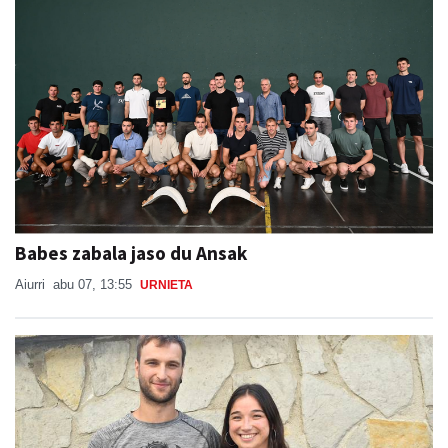
Babes zabala jaso du Ansak
Aiurri
abu 07, 13:55
URNIETA