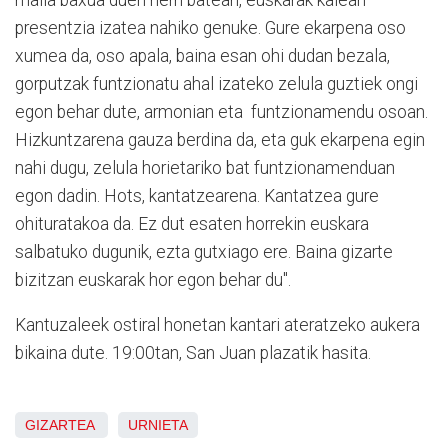
presentzia izatea nahiko genuke. Gure ekarpena oso
xumea da, oso apala, baina esan ohi dudan bezala,
gorputzak funtzionatu ahal izateko zelula guztiek ongi
egon behar dute, armonian eta funtzionamendu osoan.
Hizkuntzarena gauza berdina da, eta guk ekarpena egin
nahi dugu, zelula horietariko bat funtzionamenduan
egon dadin. Hots, kantatzearena. Kantatzea gure
ohituratakoa da. Ez dut esaten horrekin euskara
salbatuko dugunik, ezta gutxiago ere. Baina gizarte
bizitzan euskarak hor egon behar du".
Kantuzaleek ostiral honetan kantari ateratzeko aukera
bikaina dute. 19:00tan, San Juan plazatik hasita.
GIZARTEA
URNIETA