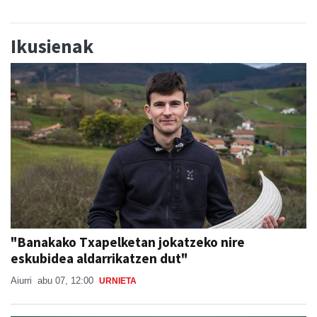
Ikusienak
"Banakako Txapelketan jokatzeko nire
eskubidea aldarrikatzen dut"
Aiurri
abu 07, 12:00
URNIETA