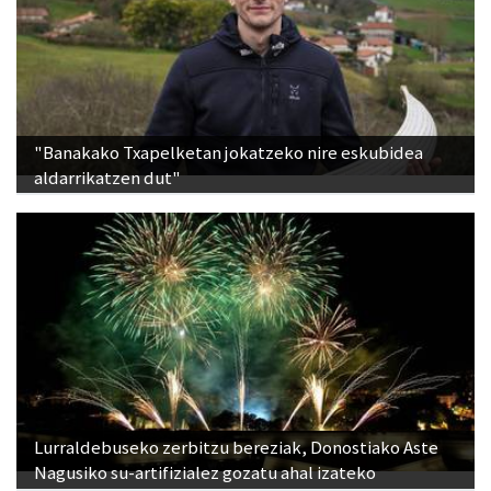
"Banakako Txapelketan jokatzeko nire eskubidea
aldarrikatzen dut"
Lurraldebuseko zerbitzu bereziak, Donostiako Aste
Nagusiko su-artifizialez gozatu ahal izateko