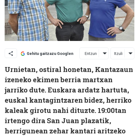
Entzun
Itzuli
Gehitu gaitzazu Googlen
Urnietan, ostiral honetan, Kantazaun
izeneko ekimen berria martxan
jarriko dute. Euskara ardatz hartuta,
euskal kantagintzaren bidez, herriko
kaleak girotu nahi dituzte. 19:00tan
irtengo dira San Juan plazatik,
herrigunean zehar kantari aritzeko