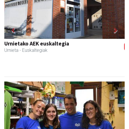
Previous
Next
Urnietako AEK euskaltegia
Urnieta
- Euskaltegiak