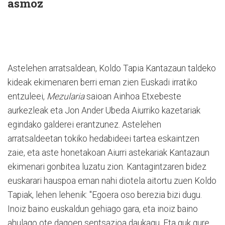
asmoz
Astelehen arratsaldean, Koldo Tapia Kantazaun taldeko
kideak ekimenaren berri eman zien Euskadi irratiko
entzuleei,
Mezularia
saioan Ainhoa Etxebeste
aurkezleak eta Jon Ander Ubeda Aiurriko kazetariak
egindako galderei erantzunez. Astelehen
arratsaldeetan tokiko hedabideei tartea eskaintzen
zaie, eta aste honetakoan Aiurri astekariak Kantazaun
ekimenari gonbitea luzatu zion. Kantagintzaren bidez
euskarari hauspoa eman nahi diotela aitortu zuen Koldo
Tapiak, lehen lehenik: "Egoera oso berezia bizi dugu.
Inoiz baino euskaldun gehiago gara, eta inoiz baino
ahulago ote dagoen sentsazioa daukagu. Eta guk gure