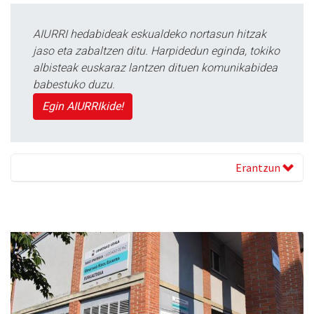
AIURRI hedabideak eskualdeko nortasun hitzak
jaso eta zabaltzen ditu. Harpidedun eginda, tokiko
albisteak euskaraz lantzen dituen komunikabidea
babestuko duzu.
Egin AIURRIkide!
Erantzun