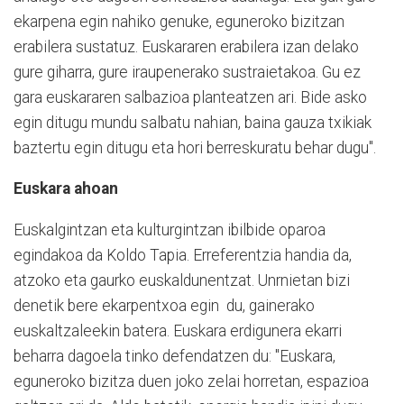
ekarpena egin nahiko genuke, eguneroko bizitzan
erabilera sustatuz. Euskararen erabilera izan delako
gure giharra, gure iraupenerako sustraietakoa. Gu ez
gara euskararen salbazioa planteatzen ari. Bide asko
egin ditugu mundu salbatu nahian, baina gauza txikiak
baztertu egin ditugu eta hori berreskuratu behar dugu".
Euskara ahoan
Euskalgintzan eta kulturgintzan ibilbide oparoa
egindakoa da Koldo Tapia. Erreferentzia handia da,
atzoko eta gaurko euskaldunentzat. Unrnietan bizi
denetik bere ekarpentxoa egin du, gainerako
euskaltzaleekin batera. Euskara erdigunera ekarri
beharra dagoela tinko defendatzen du: "Euskara,
eguneroko bizitza duen joko zelai horretan, espazioa