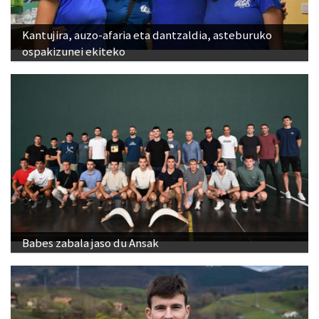
Kantujira, auzo-afaria eta dantzaldia, asteburuko
ospakizunei ekiteko
Babes zabala jaso du Ansak