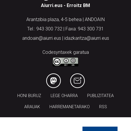
Aiurri.eus - Erroitz BM
Arantzibia plaza, 4-5 behea | ANDOAIN
Tel.: 943 300 732 | Faxa: 943 300 731
andoain@aiurri.eus | idazkaritza@aiurri.eus
Codesyntaxek garatua
HONI BURUZ
LEGE OHARRA
PUBLIZITATEA
ARAUAK
HARREMANETARAKO
RSS