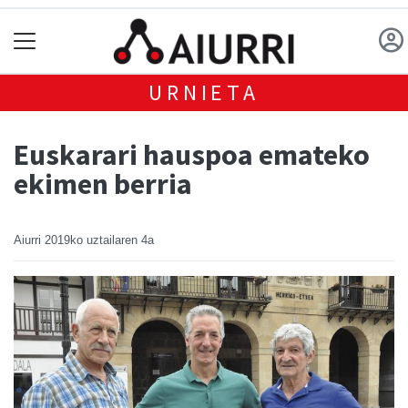
URNIETA
Euskarari hauspoa emateko
ekimen berria
Aiurri
2019ko uztailaren 4a