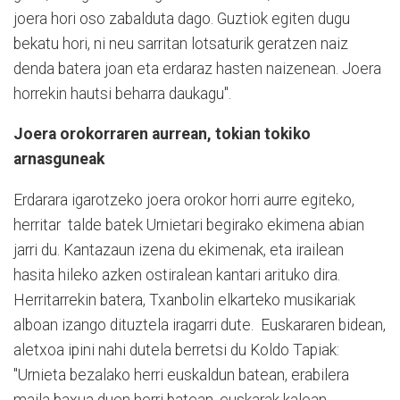
joera hori oso zabalduta dago. Guztiok egiten dugu
bekatu hori, ni neu sarritan lotsaturik geratzen naiz
denda batera joan eta erdaraz hasten naizenean. Joera
horrekin hautsi beharra daukagu".
Joera orokorraren aurrean, tokian tokiko
arnasguneak
Erdarara igarotzeko joera orokor horri aurre egiteko,
herritar talde batek Urnietari begirako ekimena abian
jarri du. Kantazaun izena du ekimenak, eta irailean
hasita hileko azken ostiralean kantari arituko dira.
Herritarrekin batera, Txanbolin elkarteko musikariak
alboan izango dituztela iragarri dute. Euskararen bidean,
aletxoa ipini nahi dutela berretsi du Koldo Tapiak:
"Urnieta bezalako herri euskaldun batean, erabilera
maila baxua duen herri batean, euskarak kalean