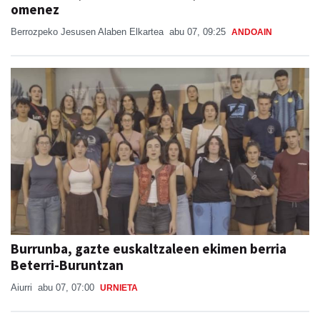
omenez
Berrozpeko Jesusen Alaben Elkartea
abu 07, 09:25
ANDOAIN
Burrunba, gazte euskaltzaleen ekimen berria
Beterri-Buruntzan
Aiurri
abu 07, 07:00
URNIETA