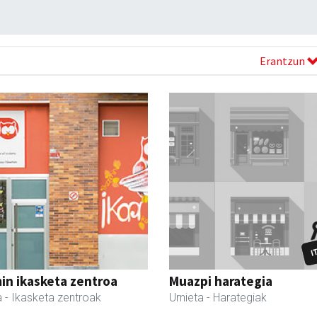
Erantzun
in ikasketa zentroa
Muazpi harategia
a
- Ikasketa zentroak
Urnieta
- Harategiak