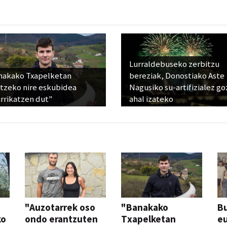
Lurraldebuseko zerbitzu
nakako Txapelketan
bereziak, Donostiako Aste
atzeko nire eskubidea
Nagusiko su-artifizialez g
rrikatzen dut"
ahal izateko
"Auzotarrek oso
"Banakako
Bu
ko
ondo erantzuten
Txapelketan
eu