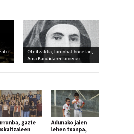
ozatu
Otoitzaldia, larunbat honetan,
Ama Kandidaren omenez
rrunba, gazte
Adunako jaien
skaltzaleen
lehen txanpa,