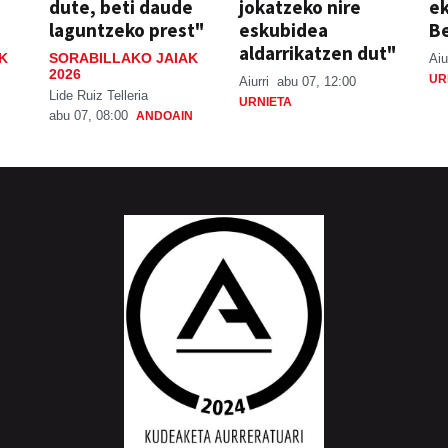
dute, beti daude
jokatzeko nire
ek
laguntzeko prest"
eskubidea
Be
aldarrikatzen dut"
K
SORABILLAKO JAIAK
Aiu
2026
UR
Aiurri
abu 07, 12:00
Lide Ruiz Telleria
URNIETA
abu 07, 08:00
ANDOAIN