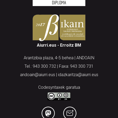
Aiurri.eus - Erroitz BM
Arantzibia plaza, 4-5 behea | ANDOAIN
Tel.: 943 300 732 | Faxa: 943 300 731
andoain@aiurri.eus | idazkaritza@aiurri.eus
Codesyntaxek garatua