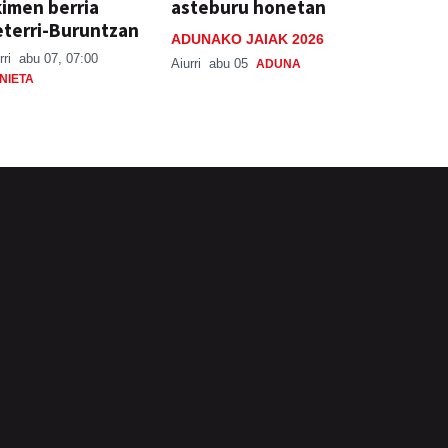
imen berria
asteburu honetan
terri-Buruntzan
ADUNAKO JAIAK 2026
rri
abu 07, 07:00
Aiurri
abu 05
ADUNA
NIETA