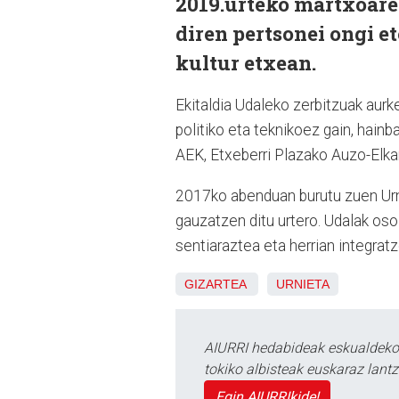
2019.urteko martxoaren
diren pertsonei ongi e
kultur etxean.
Ekitaldia Udaleko zerbitzuak aurk
politiko eta teknikoez gain, hainb
AEK, Etxeberri Plazako Auzo-Elka
2017ko abenduan burutu zuen Urni
gauzatzen ditu urtero. Udalak oso 
sentiaraztea eta herrian integratz
GIZARTEA
URNIETA
AIURRI hedabideak eskualdeko n
tokiko albisteak euskaraz lan
Egin AIURRIkide!