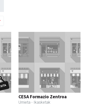
CESA Formazio Zentroa
Urnieta
- Ikasketak