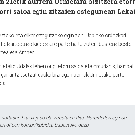
 21etik aurrera Urnietara bizitzera etorr
torri saioa egin zitzaien ostegunean Leka
ezteko eta elkar ezagutzeko egin zen. Udaleko ordezkari
at elkarteetako kideek ere parte hartu zuten, besteak beste,
rtea eta Amher.
etako Udalak lehen ongi etorri saioa eta ordudanik, hainbat
garrantzitsutzat dauka bizilagun berriak Urnietako parte
ea.
ortasun hitzak jaso eta zabaltzen ditu. Harpidedun eginda,
tzen dituen komunikabidea babestuko duzu.