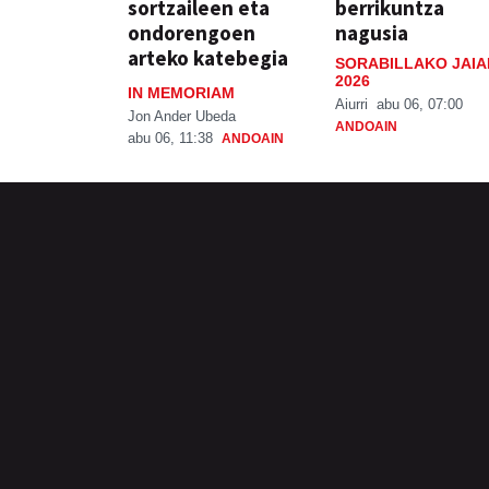
sortzaileen eta
berrikuntza
ondorengoen
nagusia
arteko katebegia
SORABILLAKO JAIA
2026
IN MEMORIAM
Aiurri
abu 06, 07:00
Jon Ander Ubeda
ANDOAIN
abu 06, 11:38
ANDOAIN