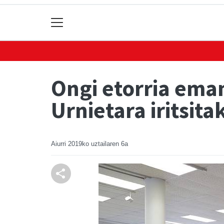
Ongi etorria ema
Urnietara iritsita
Aiurri
2019ko uztailaren 6a