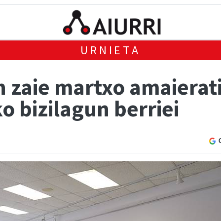
URNIETA
n zaie martxo amaierat
ko bizilagun berriei