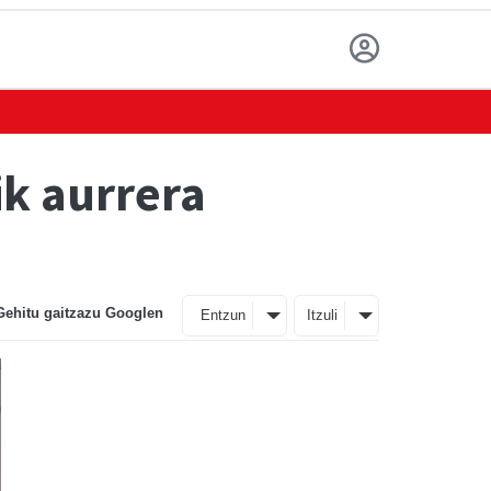
ik aurrera
Gehitu gaitzazu Googlen
Entzun
Itzuli