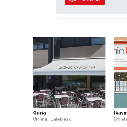
Guria
Ikasm
Urnieta
- Jatetxeak
Urniet