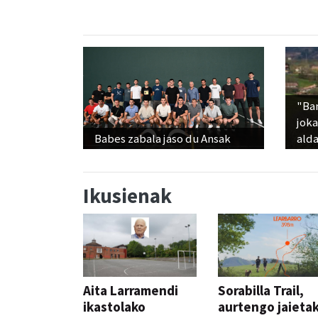
"Ba
jok
Babes zabala jaso du Ansak
alda
Ikusienak
Aita Larramendi
Sorabilla Trail,
ikastolako
aurtengo jaieta