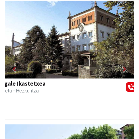
Previous
Next
Magale Ikastetxea
Urnieta
- Hezkuntza