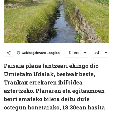
Entzun
Itzuli
Gehitu gaitzazu Googlen
Paisaia plana lantzeari ekingo dio
Urnietako Udalak, besteak beste,
Trankax errekaren ibilbidea
aztertzeko. Planaren eta egitasmoen
berri emateko bilera deitu dute
ostegun honetarako, 18:30ean hasita