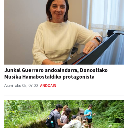
Junkal Guerrero andoaindarra, Donostiako
Musika Hamabostaldiko protagonista
Aiurri
abu 05, 07:00
ANDOAIN