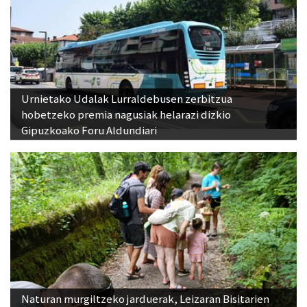
Urnietako Udalak Lurraldebusen zerbitzua
hobetzeko premia nagusiak helarazi dizkio
Gipuzkoako Foru Aldundiari
Naturan murgiltzeko jarduerak, Leizaran Bisitarien