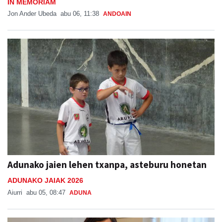
IN MEMORIAM
Jon Ander Ubeda
abu 06, 11:38
ANDOAIN
Adunako jaien lehen txanpa, asteburu honetan
ADUNAKO JAIAK 2026
Aiurri
abu 05, 08:47
ADUNA