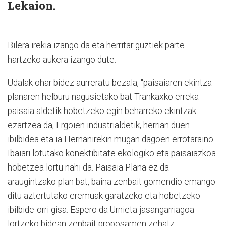
Lekaion.
Bilera irekia izango da eta herritar guztiek parte
hartzeko aukera izango dute.
Udalak ohar bidez aurreratu bezala, "paisaiaren ekintza
planaren helburu nagusietako bat Trankaxko erreka
paisaia aldetik hobetzeko egin beharreko ekintzak
ezartzea da, Ergoien industrialdetik, herrian duen
ibilbidea eta ia Hernanirekin mugan dagoen errotaraino.
Ibaiari lotutako konektibitate ekologiko eta paisaiazkoa
hobetzea lortu nahi da. Paisaia Plana ez da
araugintzako plan bat, baina zenbait gomendio emango
ditu aztertutako eremuak garatzeko eta hobetzeko
ibilbide-orri gisa. Espero da Urnieta jasangarriagoa
lortzeko bidean zenbait proposamen zehatz