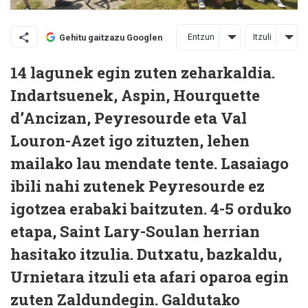
Entzun
Itzuli
Gehitu gaitzazu Googlen
14 lagunek egin zuten zeharkaldia.
Indartsuenek, Aspin, Hourquette
d’Ancizan, Peyresourde eta Val
Louron-Azet igo zituzten, lehen
mailako lau mendate tente. Lasaiago
ibili nahi zutenek Peyresourde ez
igotzea erabaki baitzuten. 4-5 orduko
etapa, Saint Lary-Soulan herrian
hasitako itzulia. Dutxatu, bazkaldu,
Urnietara itzuli eta afari oparoa egin
zuten Zaldundegin. Galdutako