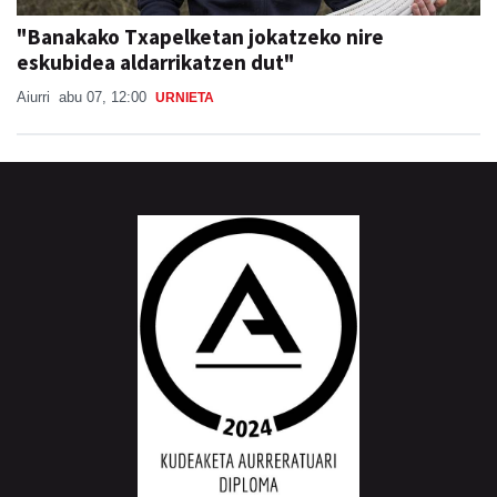
"Banakako Txapelketan jokatzeko nire
eskubidea aldarrikatzen dut"
Aiurri
abu 07, 12:00
URNIETA