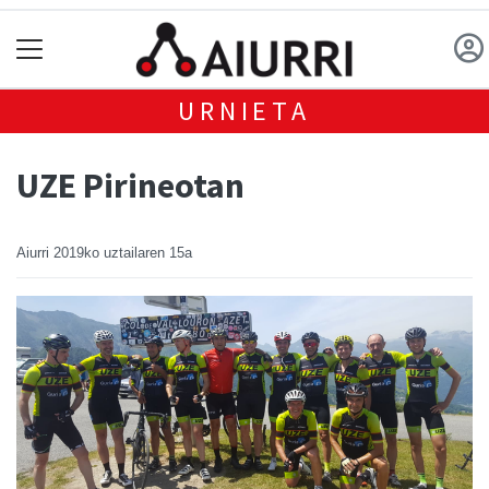
URNIETA
UZE Pirineotan
Aiurri
2019ko uztailaren 15a