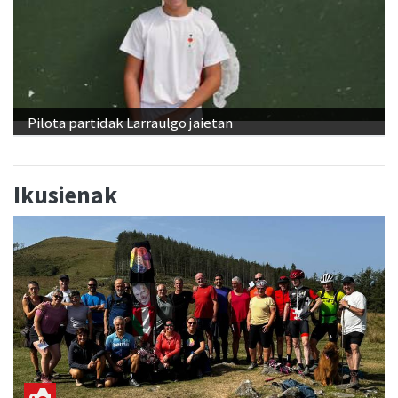
Pilota partidak Larraulgo jaietan
Ikusienak