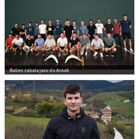
Babes zabala jaso du Ansak