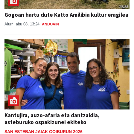
Gogoan hartu dute Katto Amilibia kultur eragilea
Aiurri
abu 08, 13:24
ANDOAIN
Kantujira, auzo-afaria eta dantzaldia,
asteburuko ospakizunei ekiteko
SAN ESTEBAN JAIAK GOIBURUN 2026