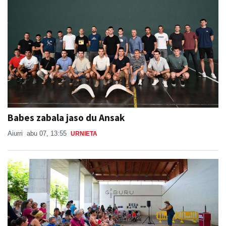
Babes zabala jaso du Ansak
Aiurri
abu 07, 13:55
URNIETA