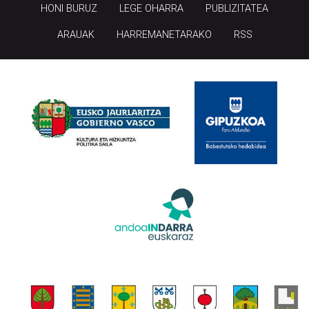
HONI BURUZ
LEGE OHARRA
PUBLIZITATEA
ARAUAK
HARREMANETARAKO
RSS