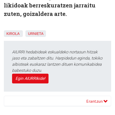
likidoak berreskuratzen jarraitu
zuten, goizaldera arte.
KIROLA
URNIETA
AIURRI hedabideak eskualdeko nortasun hitzak
jaso eta zabaltzen ditu. Harpidedun eginda, tokiko
albisteak euskaraz lantzen dituen komunikabidea
babestuko duzu.
Egin AIURRIkide!
Erantzun