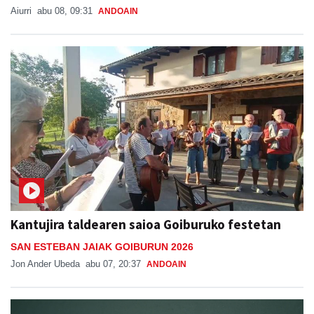
Aiurri
abu 08, 09:31
ANDOAIN
Kantujira taldearen saioa Goiburuko festetan
SAN ESTEBAN JAIAK GOIBURUN 2026
Jon Ander Ubeda
abu 07, 20:37
ANDOAIN