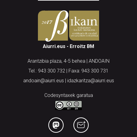
Aiurri.eus - Erroitz BM
Arantzibia plaza, 4-5 behea | ANDOAIN
Tel.: 943 300 732 | Faxa: 943 300 731
andoain@aiurri.eus | idazkaritza@aiurri.eus
Codesyntaxek garatua