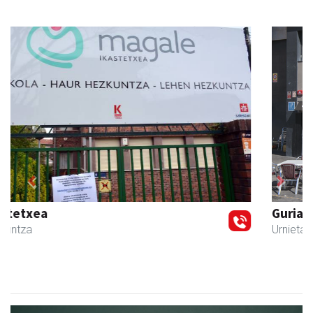
Previous
Next
Guria
Urnieta
- Jatetxeak