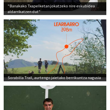
"Banakako Txapelketan jokatzeko nire eskubidea
aldarrikatzen dut"
Sorabilla Trail, aurtengo jaietako berrikuntza nagusia