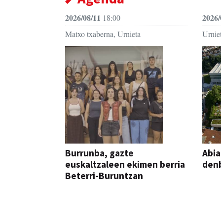
2026/08/11
2026/
18:00
Matxo txaberna, Urnieta
Urniet
Burrunba, gazte
Abia
euskaltzaleen ekimen berria
denb
Beterri-Buruntzan