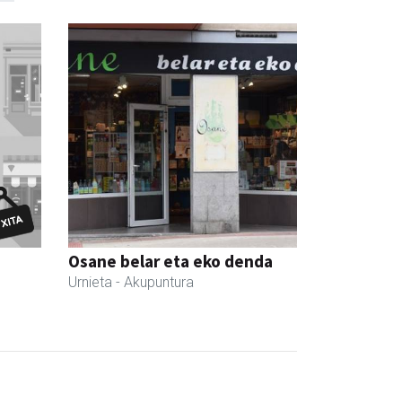
Osane belar eta eko denda
Urnieta
- Akupuntura