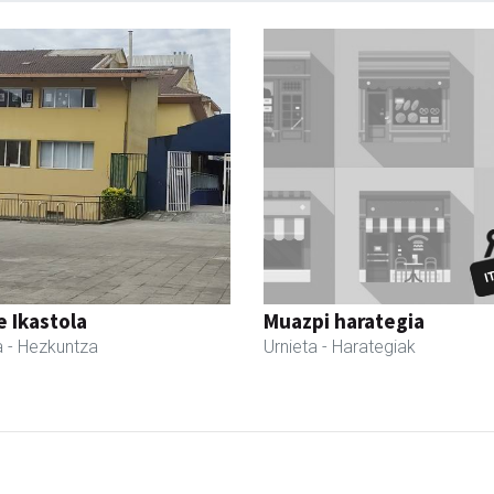
 Ikastola
Muazpi harategia
a
- Hezkuntza
Urnieta
- Harategiak