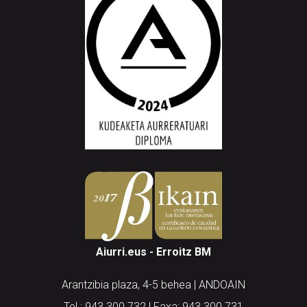
Aiurri.eus - Erroitz BM
Arantzibia plaza, 4-5 behea | ANDOAIN
Tel.: 943 300 732 | Faxa: 943 300 731