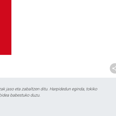
k jaso eta zabaltzen ditu. Harpidedun eginda, tokiko
bidea babestuko duzu.