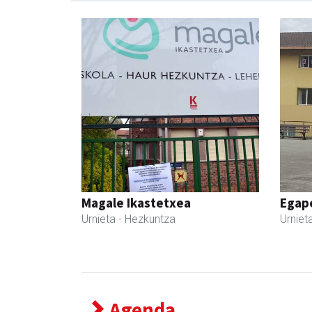
Magale Ikastetxea
Egape
Urnieta
- Hezkuntza
Urniet
Agenda