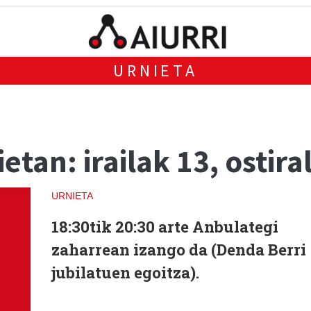
URNIETA
tan: irailak 13, ostira
URNIETA
18:30tik 20:30 arte Anbulategi
zaharrean izango da (Denda Berri
jubilatuen egoitza).