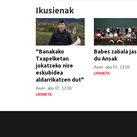
Ikusienak
"Banakako
Babes zabala ja
Txapelketan
du Ansak
jokatzeko nire
Aiurri
abu 07, 13:55
eskubidea
URNIETA
aldarrikatzen dut"
Aiurri
abu 07, 12:00
URNIETA