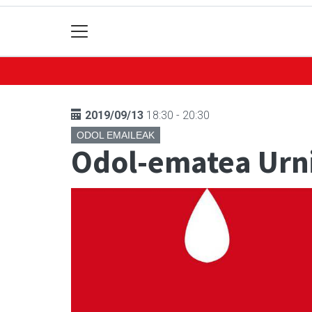
2019/09/13
18:30 - 20:30
ODOL EMAILEAK
Odol-ematea Urnie