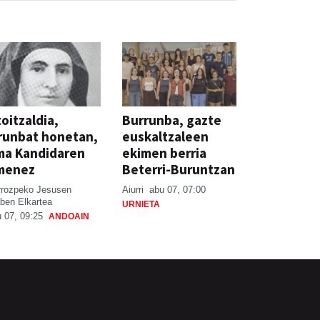
oitzaldia,
Burrunba, gazte
runbat honetan,
euskaltzaleen
ma Kandidaren
ekimen berria
menez
Beterri-Buruntzan
rrozpeko Jesusen
Aiurri
abu 07, 07:00
ben Elkartea
URNIETA
 07, 09:25
ANDOAIN