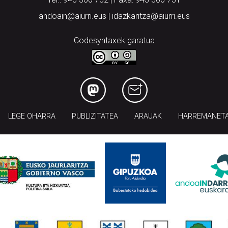
andoain@aiurri.eus | idazkaritza@aiurri.eus
Codesyntaxek garatua
LEGE OHARRA
PUBLIZITATEA
ARAUAK
HARREMANET