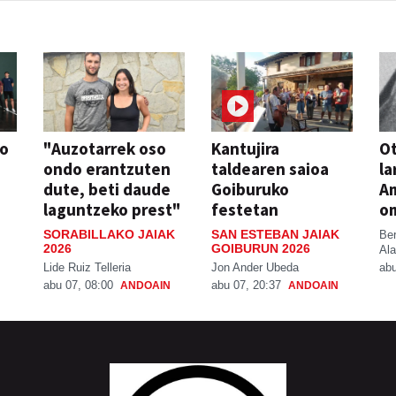
so
"Auzotarrek oso
Kantujira
Ot
ondo erantzuten
taldearen saioa
la
dute, beti daude
Goiburuko
A
laguntzeko prest"
festetan
o
SORABILLAKO JAIAK
SAN ESTEBAN JAIAK
Be
2026
GOIBURUN 2026
Ala
Lide Ruiz Telleria
Jon Ander Ubeda
abu
abu 07, 08:00
abu 07, 20:37
ANDOAIN
ANDOAIN