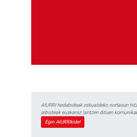
AIURRI hedabideak eskualdeko nortasun hitza
albisteak euskaraz lantzen dituen komunika
Egin AIURRIkide!