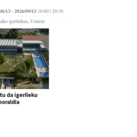
06/13 - 2026/09/13
10:00 / 20:30
ako igerilekua, Urnieta
tu da igerileku
oraldia