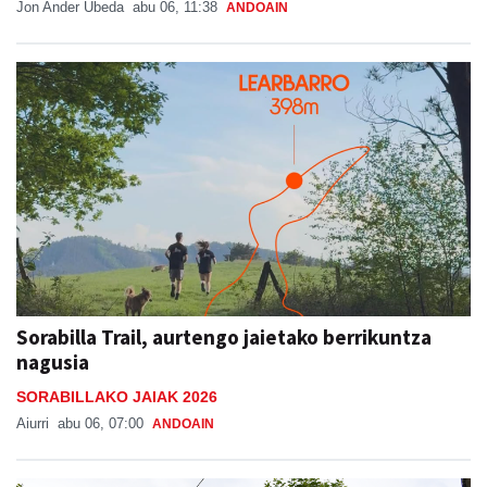
IN MEMORIAM
Jon Ander Ubeda
abu 06, 11:38
ANDOAIN
Sorabilla Trail, aurtengo jaietako berrikuntza
nagusia
SORABILLAKO JAIAK 2026
Aiurri
abu 06, 07:00
ANDOAIN