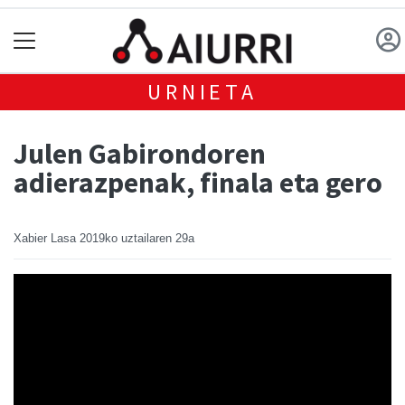
URNIETA
Julen Gabirondoren
adierazpenak, finala eta gero
Xabier Lasa
2019ko uztailaren 29a