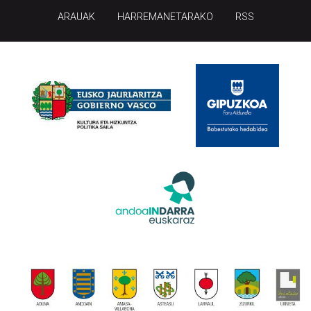
HONI BURUZ
LEGE OHARRA
PUBLIZITATEA
ARAUAK
HARREMANETARAKO
RSS