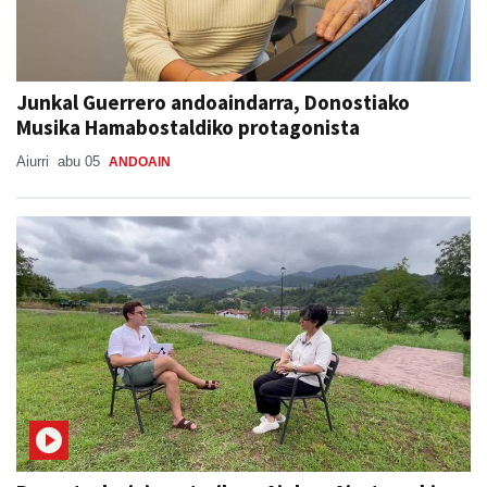
Junkal Guerrero andoaindarra, Donostiako
Musika Hamabostaldiko protagonista
Aiurri
abu 05
ANDOAIN