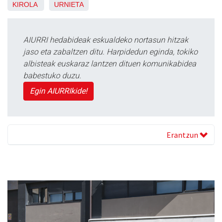
KIROLA
URNIETA
AIURRI hedabideak eskualdeko nortasun hitzak
jaso eta zabaltzen ditu. Harpidedun eginda, tokiko
albisteak euskaraz lantzen dituen komunikabidea
babestuko duzu.
Egin AIURRIkide!
Erantzun