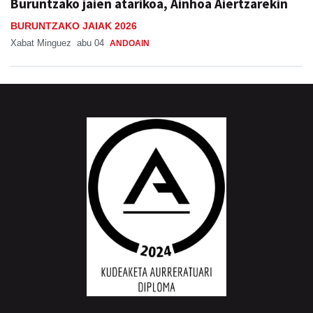
Buruntzako jaien atarikoa, Ainhoa Aiertzarekin
BURUNTZAKO JAIAK 2026
Xabat Minguez
abu 04
ANDOAIN