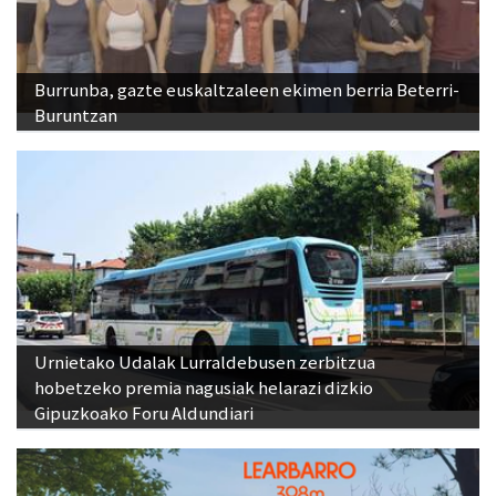
Burrunba, gazte euskaltzaleen ekimen berria Beterri-
Buruntzan
Urnietako Udalak Lurraldebusen zerbitzua
hobetzeko premia nagusiak helarazi dizkio
Gipuzkoako Foru Aldundiari