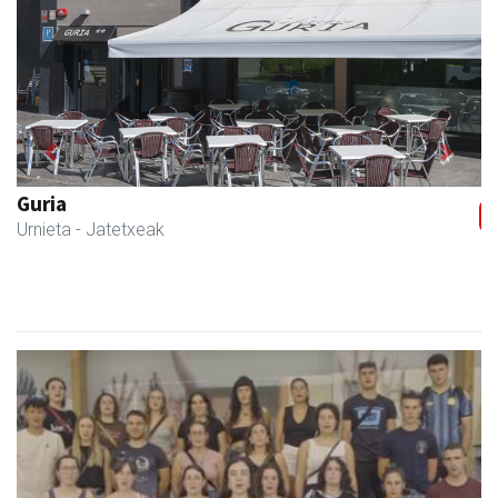
Previous
Next
CESA Formazio Zentroa
Urnieta
- Ikasketak