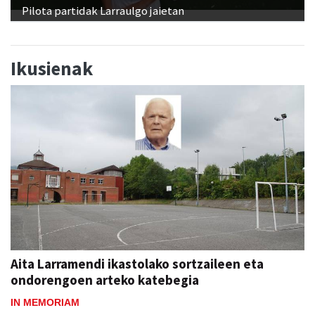
Pilota partidak Larraulgo jaietan
Ikusienak
Aita Larramendi ikastolako sortzaileen eta
ondorengoen arteko katebegia