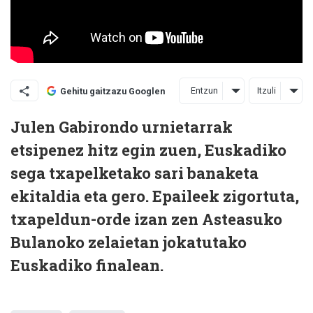
Entzun
Itzuli
Gehitu gaitzazu Googlen
Julen Gabirondo urnietarrak
etsipenez hitz egin zuen, Euskadiko
sega txapelketako sari banaketa
ekitaldia eta gero. Epaileek zigortuta,
txapeldun-orde izan zen Asteasuko
Bulanoko zelaietan jokatutako
Euskadiko finalean.