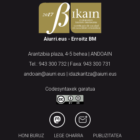
Aiurri.eus - Erroitz BM
Arantzibia plaza, 4-5 behea | ANDOAIN
Tel.: 943 300 732 | Faxa: 943 300 731
andoain@aiurri.eus | idazkaritza@aiurri.eus
Codesyntaxek garatua