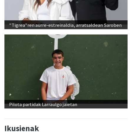
"Tigrea"ren aurre-estreinaldia, arratsaldean Saroben
Pilota partidak Larraulgo jaietan
Ikusienak