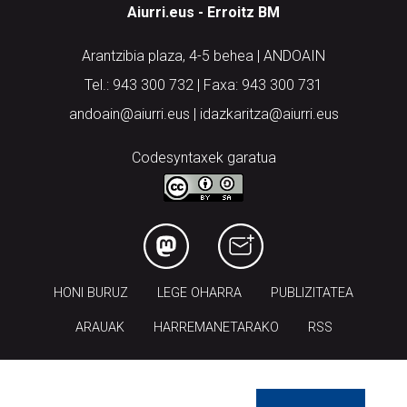
Aiurri.eus - Erroitz BM
Arantzibia plaza, 4-5 behea | ANDOAIN
Tel.: 943 300 732 | Faxa: 943 300 731
andoain@aiurri.eus | idazkaritza@aiurri.eus
Codesyntaxek garatua
HONI BURUZ
LEGE OHARRA
PUBLIZITATEA
ARAUAK
HARREMANETARAKO
RSS