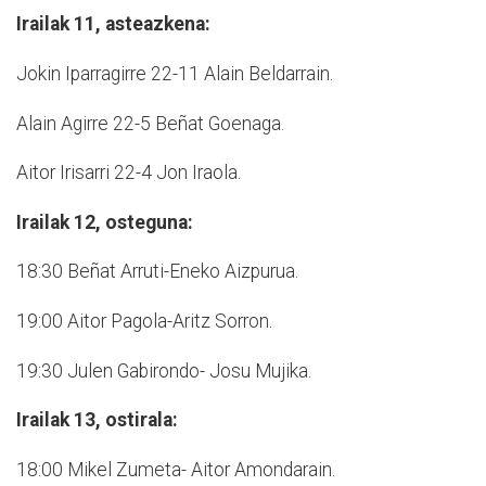
Irailak 11, asteazkena:
Jokin Iparragirre 22-11 Alain Beldarrain.
Alain Agirre 22-5 Beñat Goenaga.
Aitor Irisarri 22-4 Jon Iraola.
Irailak 12, osteguna:
18:30 Beñat Arruti-Eneko Aizpurua.
19:00 Aitor Pagola-Aritz Sorron.
19:30 Julen Gabirondo- Josu Mujika.
Irailak 13, ostirala:
18:00 Mikel Zumeta- Aitor Amondarain.