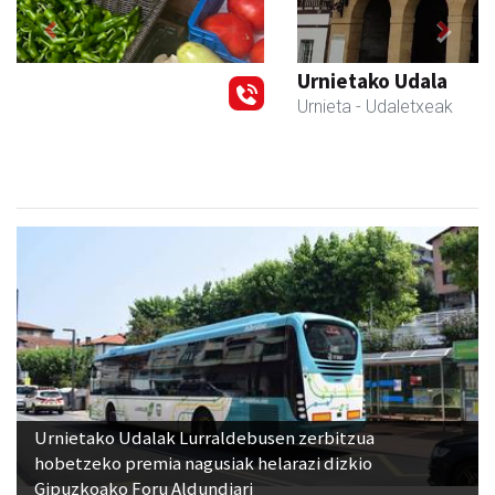
Previous
Next
Urnietako Udala
Urnieta
- Udaletxeak
Urnietako Udalak Lurraldebusen zerbitzua
hobetzeko premia nagusiak helarazi dizkio
Gipuzkoako Foru Aldundiari