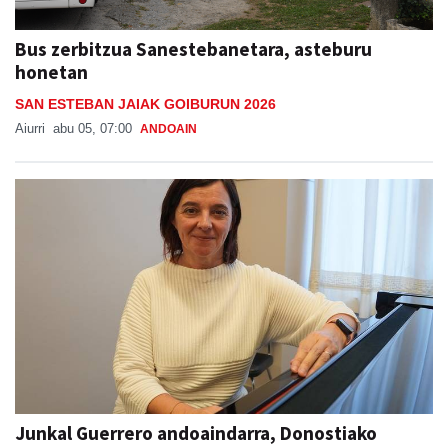
Bus zerbitzua Sanestebanetara, asteburu
honetan
SAN ESTEBAN JAIAK GOIBURUN 2026
Aiurri
abu 05, 07:00
ANDOAIN
Junkal Guerrero andoaindarra, Donostiako