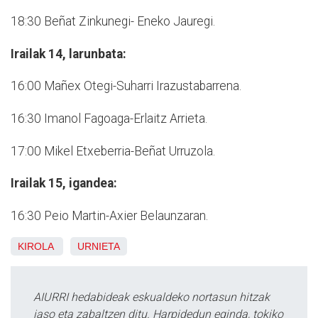
18:30 Beñat Zinkunegi- Eneko Jauregi.
Irailak 14, larunbata:
16:00 Mañex Otegi-Suharri Irazustabarrena.
16:30 Imanol Fagoaga-Erlaitz Arrieta.
17:00 Mikel Etxeberria-Beñat Urruzola.
Irailak 15, igandea:
16:30 Peio Martin-Axier Belaunzaran.
KIROLA
URNIETA
AIURRI hedabideak eskualdeko nortasun hitzak
jaso eta zabaltzen ditu. Harpidedun eginda, tokiko