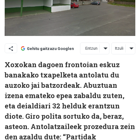
Entzun
Itzuli
Gehitu gaitzazu Googlen
Xoxokan dagoen frontoian eskuz
banakako txapelketa antolatu du
auzoko jai batzordeak. Abuztuan
izena emateko epea zabaldu zuten,
eta deialdiari 32 helduk erantzun
diote. Giro polita sortuko da, beraz,
asteon. Antolatzaileek prozedura zein
den azaldu dute: “Partidak