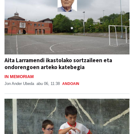
Aita Larramendi ikastolako sortzaileen eta
ondorengoen arteko katebegia
IN MEMORIAM
Jon Ander Ubeda
abu 06, 11:38
ANDOAIN