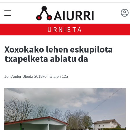
URNIETA
Xoxokako lehen eskupilota
txapelketa abiatu da
Jon Ander Ubeda
2019ko irailaren 12a