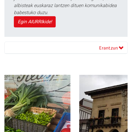
albisteak euskaraz lantzen dituen komunikabidea
babestuko duzu.
Egin AIURRIkide!
Erantzun