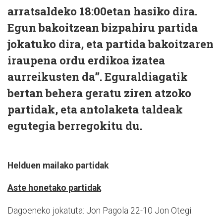
arratsaldeko 18:00etan hasiko dira.
Egun bakoitzean bizpahiru partida
jokatuko dira, eta partida bakoitzaren
iraupena ordu erdikoa izatea
aurreikusten da”. Eguraldiagatik
bertan behera geratu ziren atzoko
partidak, eta antolaketa taldeak
egutegia berregokitu du.
Helduen mailako partidak
Aste honetako partidak
Dagoeneko jokatuta: Jon Pagola 22-10 Jon Otegi.