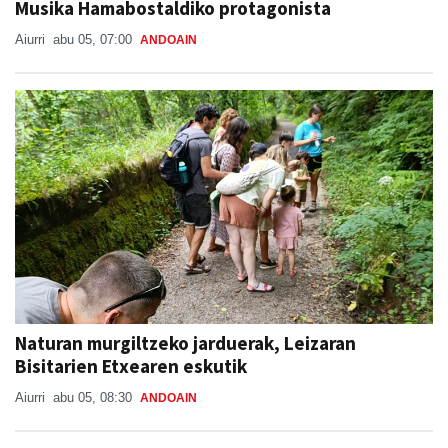
Musika Hamabostaldiko protagonista
Aiurri
abu 05, 07:00
ANDOAIN
Naturan murgiltzeko jarduerak, Leizaran
Bisitarien Etxearen eskutik
Aiurri
abu 05, 08:30
ANDOAIN