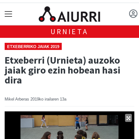
URNIETA
ETXEBERRIKO JAIAK 2019
Etxeberri (Urnieta) auzoko
jaiak giro ezin hobean hasi
dira
Mikel Arberas
2019ko irailaren 13a