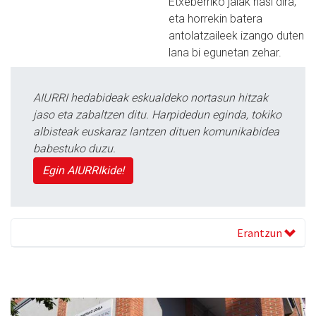
Etxeberriko jaiak hasi dira,
eta horrekin batera
antolatzaileek izango duten
lana bi egunetan zehar.
AIURRI hedabideak eskualdeko nortasun hitzak
jaso eta zabaltzen ditu. Harpidedun eginda, tokiko
albisteak euskaraz lantzen dituen komunikabidea
babestuko duzu.
Egin AIURRIkide!
Erantzun