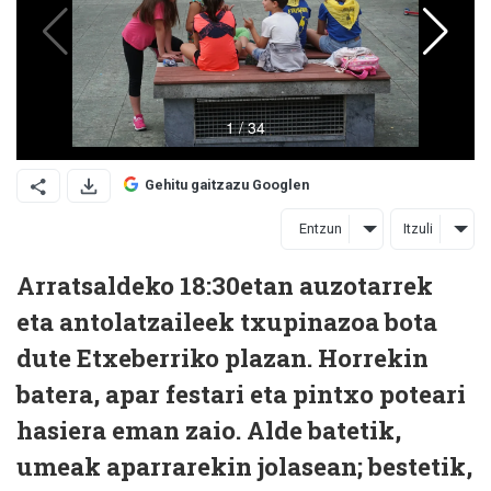
Gehitu gaitzazu Googlen
Entzun
Itzuli
Arratsaldeko 18:30etan auzotarrek
eta antolatzaileek txupinazoa bota
dute Etxeberriko plazan. Horrekin
batera, apar festari eta pintxo poteari
hasiera eman zaio. Alde batetik,
umeak aparrarekin jolasean; bestetik,