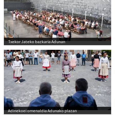
Txekor Jateko bazkaria Adunan
Adinekoei omenaldia Adunako plazan