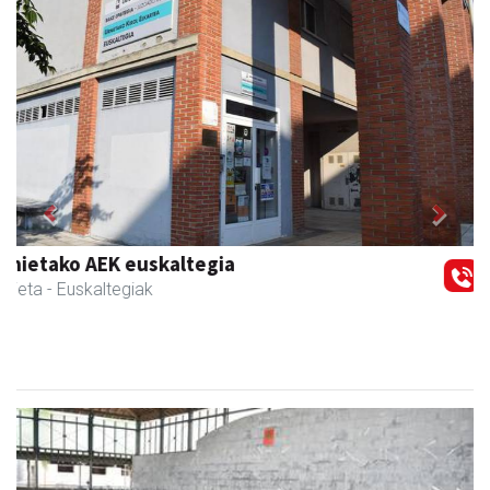
Previous
Next
Barn trasteleku eta biltegi txikien alokairua
Urnieta
- Trastelekuak