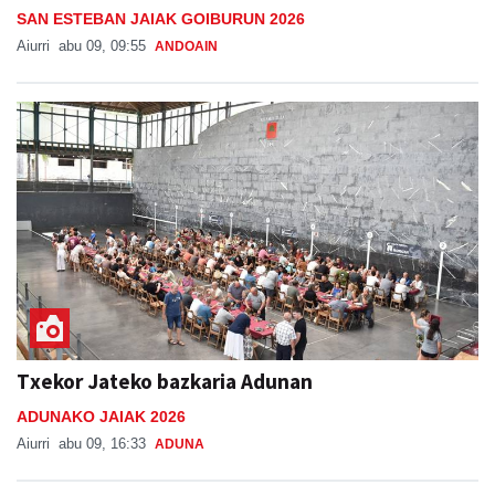
SAN ESTEBAN JAIAK GOIBURUN 2026
Aiurri
abu 09, 09:55
ANDOAIN
Txekor Jateko bazkaria Adunan
ADUNAKO JAIAK 2026
Aiurri
abu 09, 16:33
ADUNA