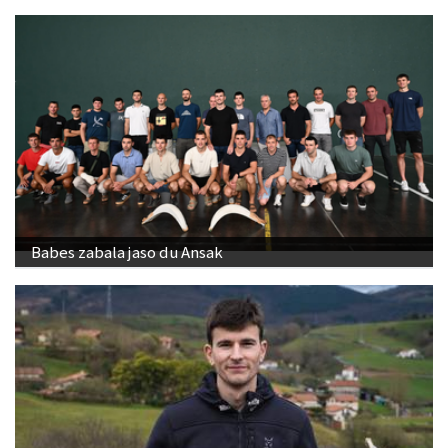
Babes zabala jaso du Ansak