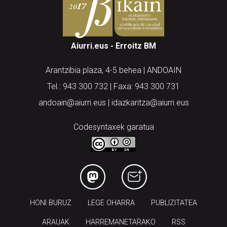
Aiurri.eus - Erroitz BM
Arantzibia plaza, 4-5 behea | ANDOAIN
Tel.: 943 300 732 | Faxa: 943 300 731
andoain@aiurri.eus | idazkaritza@aiurri.eus
Codesyntaxek garatua
HONI BURUZ
LEGE OHARRA
PUBLIZITATEA
ARAUAK
HARREMANETARAKO
RSS