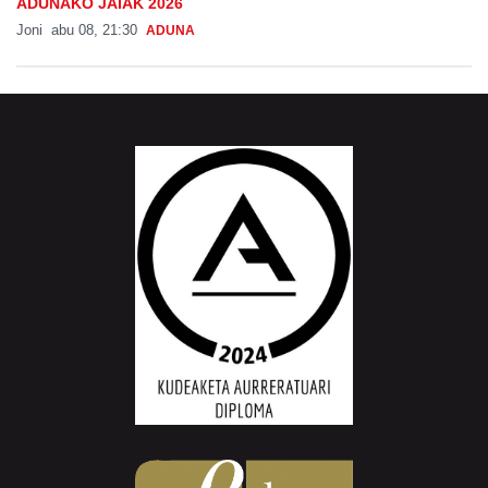
ADUNAKO JAIAK 2026
Joni
abu 08, 21:30
ADUNA