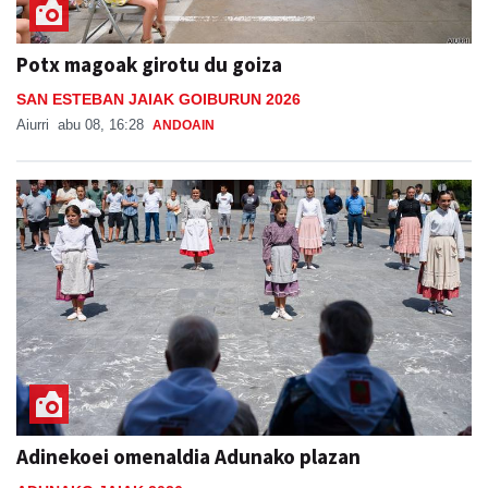
Potx magoak girotu du goiza
SAN ESTEBAN JAIAK GOIBURUN 2026
Aiurri
abu 08, 16:28
ANDOAIN
Adinekoei omenaldia Adunako plazan