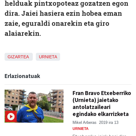
helduak pintxopoteaz gozatzen egon
dira. Jaiei hasiera ezin hobea eman
zaie, eguraldi onarekin eta giro
alaiarekin.
GIZARTEA
URNIETA
Erlazionatuak
Fran Bravo Etxeberriko
(Urnieta) jaietako
antolatzaileari
egindako elkarrizketa
Mikel Arberas
2019 ira 13
URNIETA