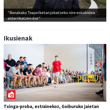
"Banakako Txapelketan jokatzeko nire eskubidea
aldarrikatzen dut"
Ikusienak
Txinga-proba, estrainekoz, Goiburuko jaietan