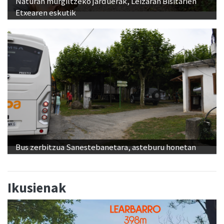
Naturan murgiltzeko jarduerak, Leizaran Bisitarien
Etxearen eskutik
Bus zerbitzua Sanestebanetara, asteburu honetan
Ikusienak