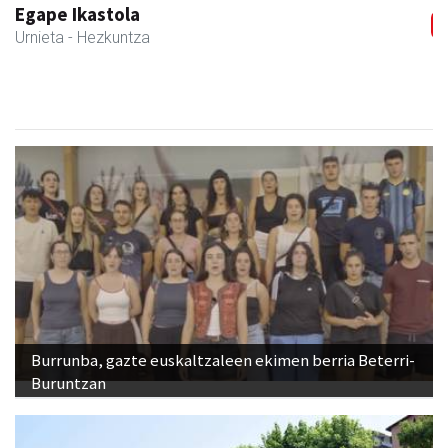
Osane belar eta eko denda
Urnieta
- Akupuntura
Burrunba, gazte euskaltzaleen ekimen berria Beterri-
Buruntzan