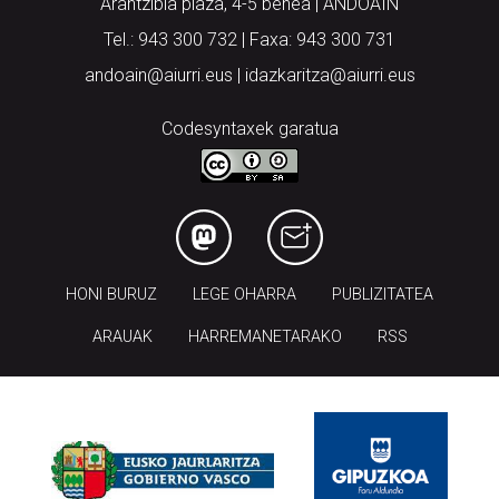
Arantzibia plaza, 4-5 behea | ANDOAIN
Tel.: 943 300 732 | Faxa: 943 300 731
andoain@aiurri.eus | idazkaritza@aiurri.eus
Codesyntaxek garatua
HONI BURUZ
LEGE OHARRA
PUBLIZITATEA
ARAUAK
HARREMANETARAKO
RSS