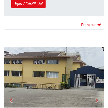
Egin AIURRIkide!
Erantzun
Previous
Next