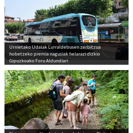
Urnietako Udalak Lurraldebusen zerbitzua
hobetzeko premia nagusiak helarazi dizkio
Gipuzkoako Foru Aldundiari