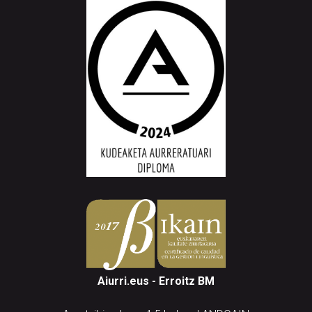
Aiurri.eus - Erroitz BM