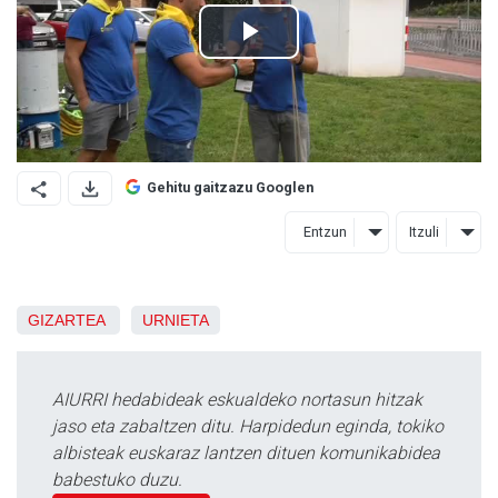
Gehitu gaitzazu Googlen
Entzun
Itzuli
GIZARTEA
URNIETA
AIURRI hedabideak eskualdeko nortasun hitzak
jaso eta zabaltzen ditu. Harpidedun eginda, tokiko
albisteak euskaraz lantzen dituen komunikabidea
babestuko duzu.