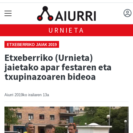
URNIETA
ETXEBERRIKO JAIAK 2019
Etxeberriko (Urnieta)
jaietako apar festaren eta
txupinazoaren bideoa
Aiurri
2019ko irailaren 13a