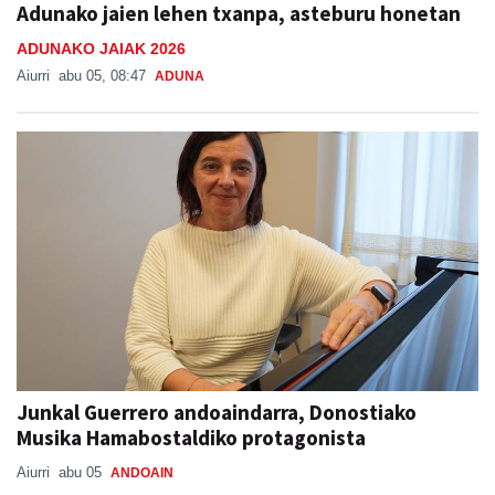
Adunako jaien lehen txanpa, asteburu honetan
ADUNAKO JAIAK 2026
Aiurri
abu 05, 08:47
ADUNA
Junkal Guerrero andoaindarra, Donostiako
Musika Hamabostaldiko protagonista
Aiurri
abu 05
ANDOAIN