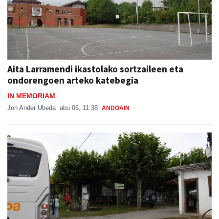
Aita Larramendi ikastolako sortzaileen eta
ondorengoen arteko katebegia
IN MEMORIAM
Jon Ander Ubeda
abu 06, 11:38
ANDOAIN