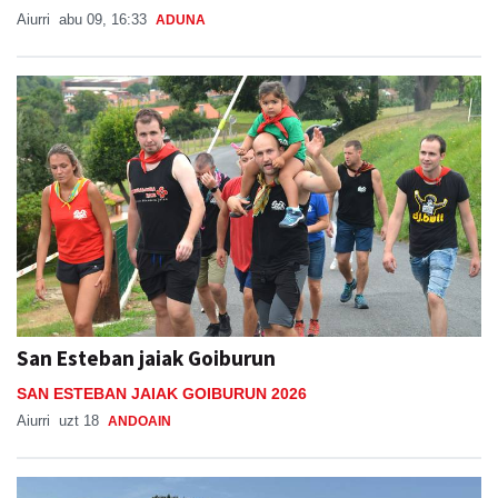
Aiurri
abu 09, 16:33
ADUNA
San Esteban jaiak Goiburun
SAN ESTEBAN JAIAK GOIBURUN 2026
Aiurri
uzt 18
ANDOAIN