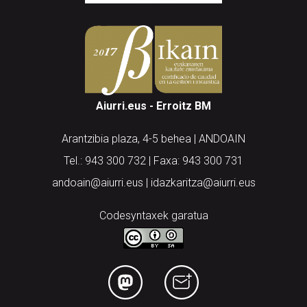
Aiurri.eus - Erroitz BM
Arantzibia plaza, 4-5 behea | ANDOAIN
Tel.: 943 300 732 | Faxa: 943 300 731
andoain@aiurri.eus | idazkaritza@aiurri.eus
Codesyntaxek garatua