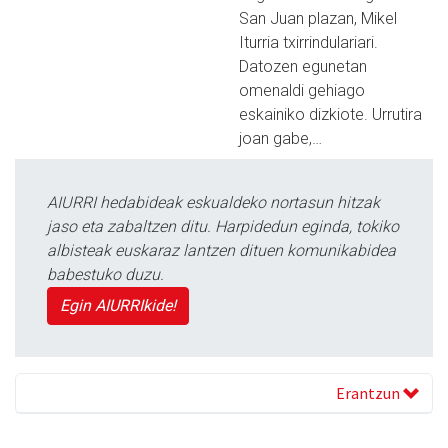
San Juan plazan, Mikel
Iturria txirrindulariari.
Datozen egunetan
omenaldi gehiago
eskainiko dizkiote. Urrutira
joan gabe,…
AIURRI hedabideak eskualdeko nortasun hitzak
jaso eta zabaltzen ditu. Harpidedun eginda, tokiko
albisteak euskaraz lantzen dituen komunikabidea
babestuko duzu.
Egin AIURRIkide!
Erantzun