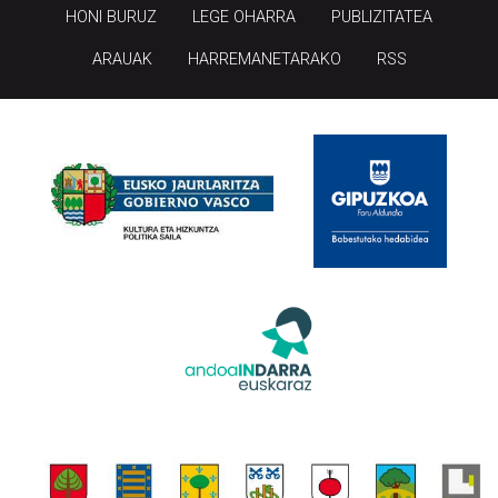
HONI BURUZ
LEGE OHARRA
PUBLIZITATEA
ARAUAK
HARREMANETARAKO
RSS