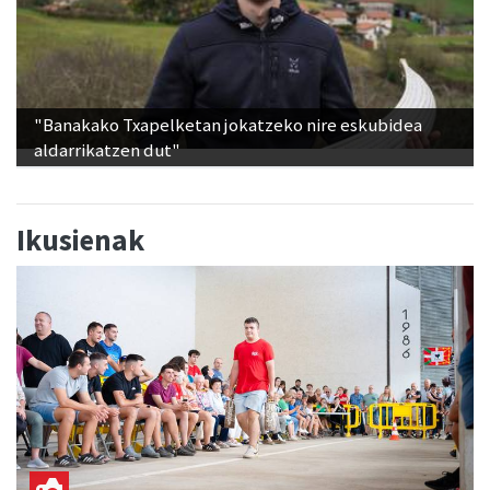
"Banakako Txapelketan jokatzeko nire eskubidea
aldarrikatzen dut"
Ikusienak