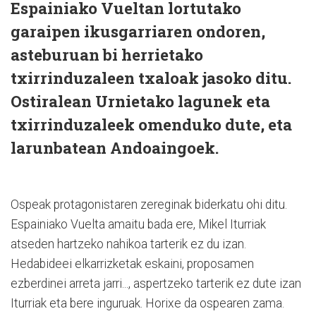
Espainiako Vueltan lortutako
garaipen ikusgarriaren ondoren,
asteburuan bi herrietako
txirrinduzaleen txaloak jasoko ditu.
Ostiralean Urnietako lagunek eta
txirrinduzaleek omenduko dute, eta
larunbatean Andoaingoek.
Ospeak protagonistaren zereginak biderkatu ohi ditu.
Espainiako Vuelta amaitu bada ere, Mikel Iturriak
atseden hartzeko nahikoa tarterik ez du izan.
Hedabideei elkarrizketak eskaini, proposamen
ezberdinei arreta jarri..., aspertzeko tarterik ez dute izan
Iturriak eta bere inguruak. Horixe da ospearen zama.