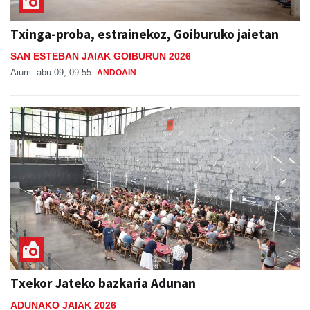
Txinga-proba, estrainekoz, Goiburuko jaietan
SAN ESTEBAN JAIAK GOIBURUN 2026
Aiurri
abu 09, 09:55
ANDOAIN
Txekor Jateko bazkaria Adunan
ADUNAKO JAIAK 2026