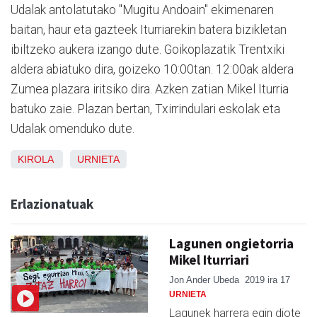
Udalak antolatutako "Mugitu Andoain" ekimenaren
baitan, haur eta gazteek Iturriarekin batera bizikletan
ibiltzeko aukera izango dute. Goikoplazatik Trentxiki
aldera abiatuko dira, goizeko 10:00tan. 12:00ak aldera
Zumea plazara iritsiko dira. Azken zatian Mikel Iturria
batuko zaie. Plazan bertan, Txirrindulari eskolak eta
Udalak omenduko dute.
KIROLA
URNIETA
Erlazionatuak
Lagunen ongietorria
Mikel Iturriari
Jon Ander Ubeda
2019 ira 17
URNIETA
Lagunek harrera egin diote