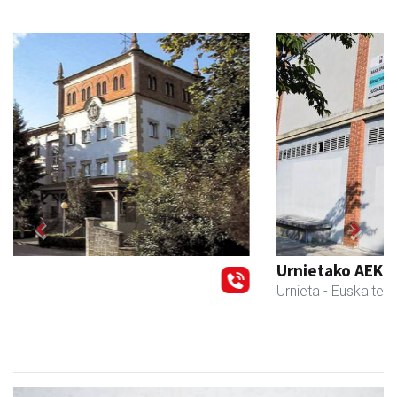
Previous
Next
Urnietako AEK euskaltegia
Urnieta
- Euskaltegiak