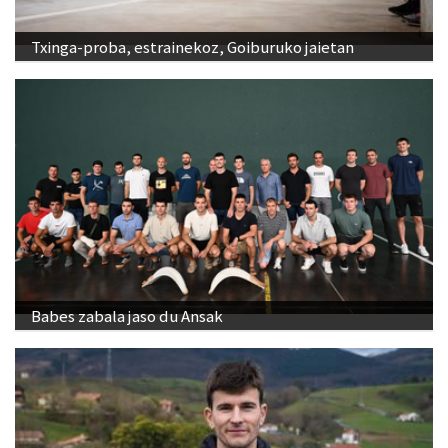
Txinga-proba, estrainekoz, Goiburuko jaietan
Babes zabala jaso du Ansak