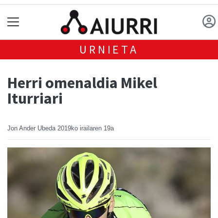
URNIETA
Herri omenaldia Mikel
Iturriari
Jon Ander Ubeda
2019ko irailaren 19a