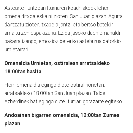
Astearte iluntzean Iturriaren koadrilakoek lehen
omenalditxoa eskaini zioten, San Juan plazan. Agurra
dantzatu zioten, txapela jantzi eta bertso batekin
amaitu zen ospakizuna. Ez da jasoko duen emanaldi
bakarra izango, emozioz beteriko asteburua datorkio
urnietarrari
Omenaldia Urnietan, ostiralean arratsaldeko
18:00tan hasita
Herri omenaldia egingo diote ostiral honetan,
arratsaldeko 18:00tan San Juan plazan. Talde
ezberdinek bat egingo dute Iturriari gorazarre egiteko.
Andoainen bigarren omenaldia, 12:00tan Zumea
plazan