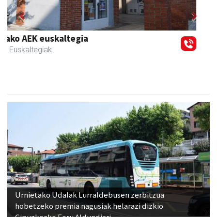
Previous
Next
Guria
Urnieta
- Jatetxeak
Urnietako Udalak Lurraldebusen zerbitzua
hobetzeko premia nagusiak helarazi dizkio
Gipuzkoako Foru Aldundiari