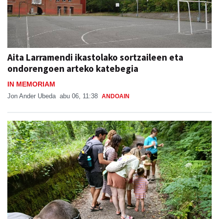
Aita Larramendi ikastolako sortzaileen eta
ondorengoen arteko katebegia
IN MEMORIAM
Jon Ander Ubeda
abu 06, 11:38
ANDOAIN