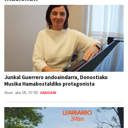
Junkal Guerrero andoaindarra, Donostiako
Musika Hamabostaldiko protagonista
Aiurri
abu 05, 07:00
ANDOAIN