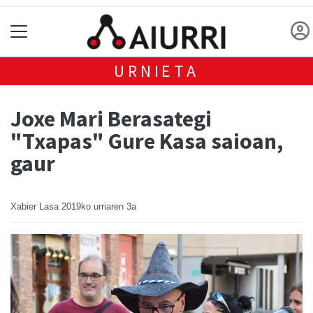
URNIETA
Joxe Mari Berasategi
"Txapas" Gure Kasa saioan,
gaur
Xabier Lasa
2019ko urriaren 3a