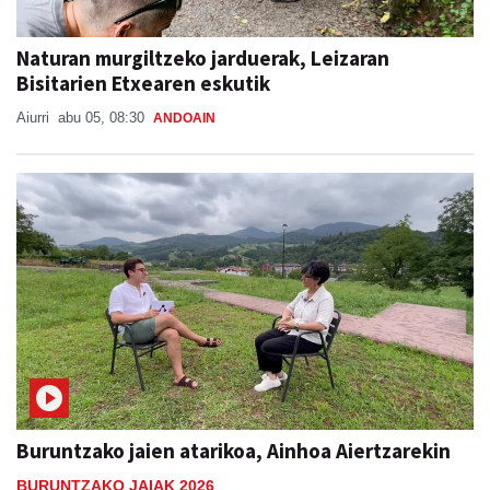
Naturan murgiltzeko jarduerak, Leizaran
Bisitarien Etxearen eskutik
Aiurri
abu 05, 08:30
ANDOAIN
Buruntzako jaien atarikoa, Ainhoa Aiertzarekin
BURUNTZAKO JAIAK 2026