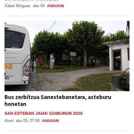
Xabat Minguez
abu 04
ANDOAIN
Bus zerbitzua Sanestebanetara, asteburu
honetan
SAN ESTEBAN JAIAK GOIBURUN 2026
Aiurri
abu 05, 07:00
ANDOAIN