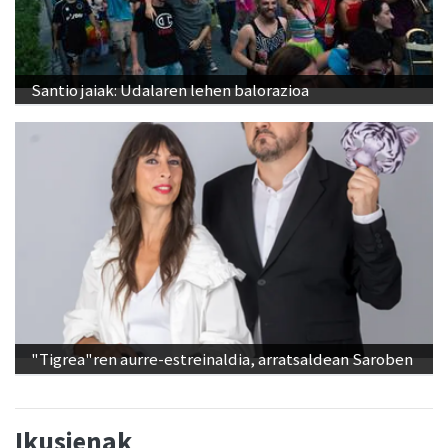
Santio jaiak: Udalaren lehen balorazioa
"Tigrea"ren aurre-estreinaldia, arratsaldean Saroben
Ikusienak