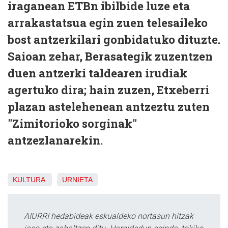
iraganean ETBn ibilbide luze eta
arrakastatsua egin zuen telesaileko
bost antzerkilari gonbidatuko dituzte.
Saioan zehar, Berasategik zuzentzen
duen antzerki taldearen irudiak
agertuko dira; hain zuzen, Etxeberri
plazan astelehenean antzeztu zuten
"Zimitorioko sorginak"
antzezlanarekin.
KULTURA
URNIETA
AIURRI hedabideak eskualdeko nortasun hitzak