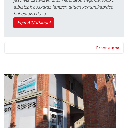
jaso eta zabaltzen ditu. Harpidedun eginda, tokiko
albisteak euskaraz lantzen dituen komunikabidea
babestuko duzu.
Egin AIURRIkide!
Erantzun