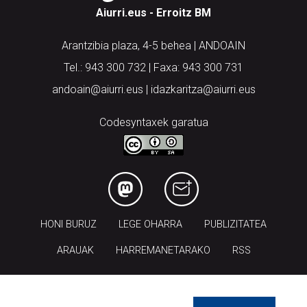
Aiurri.eus - Erroitz BM
Arantzibia plaza, 4-5 behea | ANDOAIN
Tel.: 943 300 732 | Faxa: 943 300 731
andoain@aiurri.eus | idazkaritza@aiurri.eus
Codesyntaxek garatua
HONI BURUZ
LEGE OHARRA
PUBLIZITATEA
ARAUAK
HARREMANETARAKO
RSS