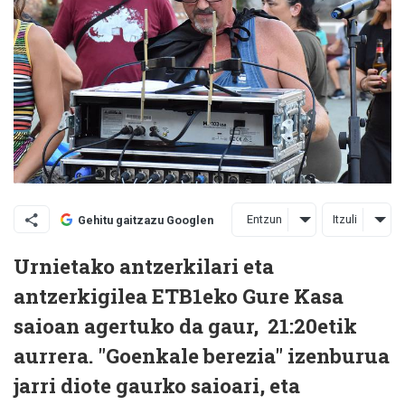
Entzun
Itzuli
Gehitu gaitzazu Googlen
Urnietako antzerkilari eta
antzerkigilea ETB1eko Gure Kasa
saioan agertuko da gaur, 21:20etik
aurrera. "Goenkale berezia" izenburua
jarri diote gaurko saioari, eta