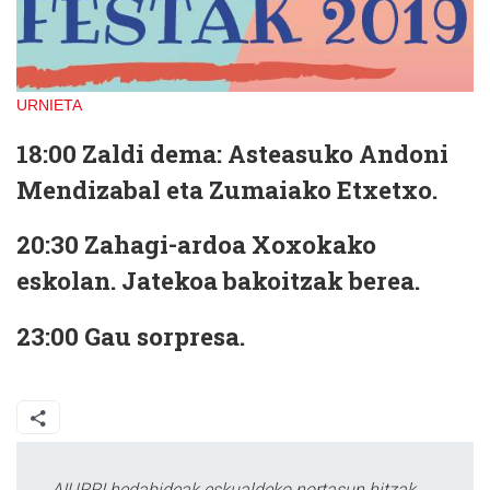
URNIETA
18:00
Zaldi dema: Asteasuko Andoni
Mendizabal eta Zumaiako Etxetxo.
20:30
Zahagi-ardoa Xoxokako
eskolan. Jatekoa bakoitzak berea.
23:00
Gau sorpresa.
AIURRI hedabideak eskualdeko nortasun hitzak