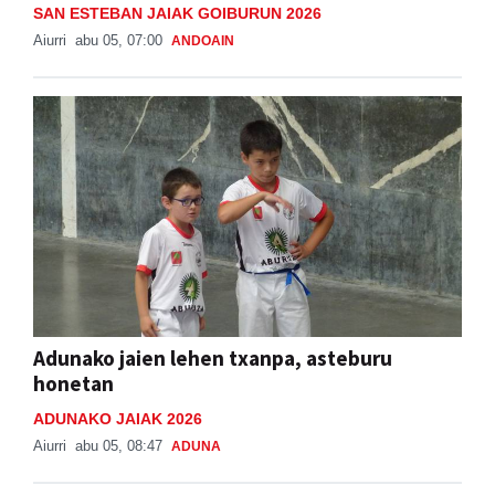
SAN ESTEBAN JAIAK GOIBURUN 2026
Aiurri
abu 05, 07:00
ANDOAIN
Adunako jaien lehen txanpa, asteburu
honetan
ADUNAKO JAIAK 2026
Aiurri
abu 05, 08:47
ADUNA