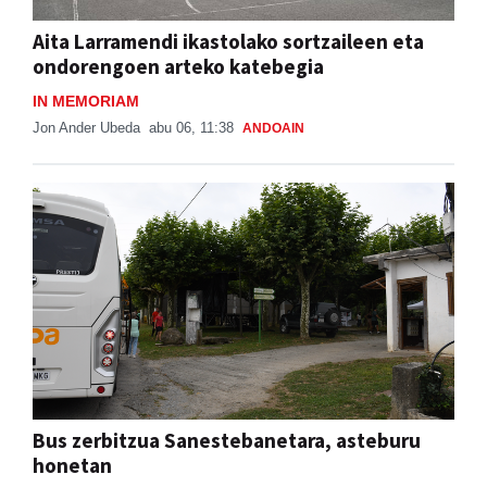
Aita Larramendi ikastolako sortzaileen eta
ondorengoen arteko katebegia
IN MEMORIAM
Jon Ander Ubeda
abu 06, 11:38
ANDOAIN
Bus zerbitzua Sanestebanetara, asteburu
honetan