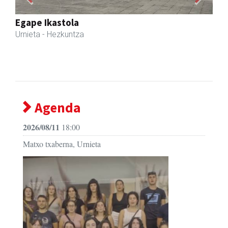
Previous
Next
Barn trasteleku eta biltegi txikien alokairua
Urnieta
- Trastelekuak
Agenda
2026/08/11
18:00
Matxo txaberna, Urnieta