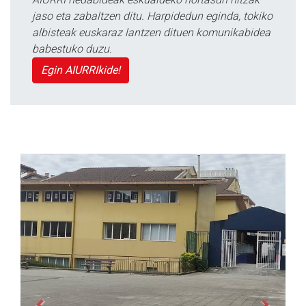
jaso eta zabaltzen ditu. Harpidedun eginda, tokiko
albisteak euskaraz lantzen dituen komunikabidea
babestuko duzu.
Egin AIURRIkide!