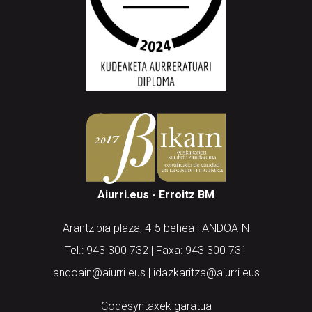
Aiurri.eus - Erroitz BM
Arantzibia plaza, 4-5 behea | ANDOAIN
Tel.: 943 300 732 | Faxa: 943 300 731
andoain@aiurri.eus | idazkaritza@aiurri.eus
Codesyntaxek garatua