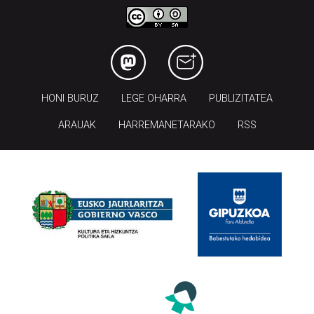
HONI BURUZ
LEGE OHARRA
PUBLIZITATEA
ARAUAK
HARREMANETARAKO
RSS