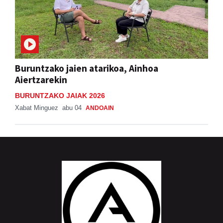
Buruntzako jaien atarikoa, Ainhoa
Aiertzarekin
BURUNTZAKO JAIAK 2026
Xabat Minguez
abu 04
ANDOAIN