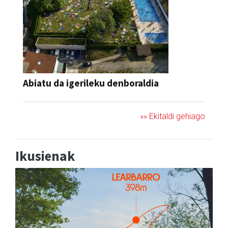
Abiatu da igerileku denboraldia
»» Ekitaldi gehiago
Ikusienak