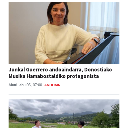
Junkal Guerrero andoaindarra, Donostiako
Musika Hamabostaldiko protagonista
Aiurri
abu 05, 07:00
ANDOAIN