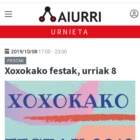
URNIETA
2019/10/08
17:00 - 23:00
FESTAK
Xoxokako festak, urriak 8