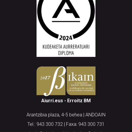
Aiurri.eus - Erroitz BM
Arantzibia plaza, 4-5 behea | ANDOAIN
Tel.: 943 300 732 | Faxa: 943 300 731