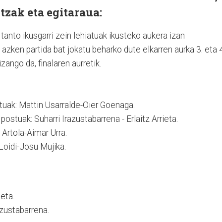
tzak eta egitaraua:
 tanto ikusgarri zein lehiatuak ikusteko aukera izan
 azken partida bat jokatu beharko dute elkarren aurka 3. eta 4
ango da, finalaren aurretik.
tuak: Mattin Usarralde-Oier Goenaga.
ostuak: Suharri Irazustabarrena - Erlaitz Arrieta.
 Artola-Aimar Urra.
Loidi-Josu Mujika.
ieta.
azustabarrena.