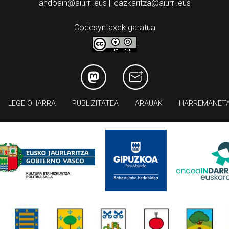
andoain@aiurri.eus | idazkaritza@aiurri.eus
Codesyntaxek garatua
LEGE OHARRA
PUBLIZITATEA
ARAUAK
HARREMANET