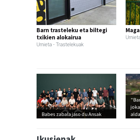
Barn trasteleku eta biltegi
Maga
txikien alokairua
Urniet
Urnieta
- Trastelekuak
"Ba
jok
Babes zabala jaso du Ansak
alda
Ikusienak