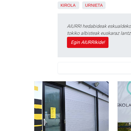
KIROLA
URNIETA
AIURRI hedabideak eskualdeko n
tokiko albisteak euskaraz lan
Egin AIURRIkide!