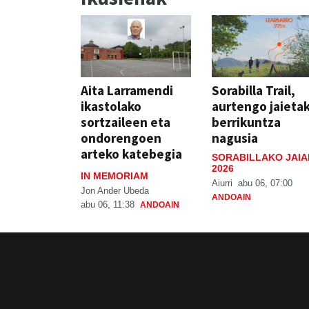
Aita Larramendi
Sorabilla Trail,
ikastolako
aurtengo jaieta
sortzaileen eta
berrikuntza
ondorengoen
nagusia
arteko katebegia
SORABILLAKO JAIA
2026
IN MEMORIAM
Aiurri
abu 06, 07:00
Jon Ander Ubeda
ANDOAIN
abu 06, 11:38
ANDOAIN