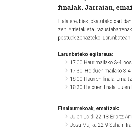
finalak. Jarraian, emai
Hala ere, biek jokatutako partidan
zen. Arrietak eta Irazustabarrenak
postuak zehazteko. Larunbatean iz
Larunbateko egitaraua:
17:00 Haur mailako 3-4. pos
17:30: Helduen mailako 3-4. p
18:00 Haurren finala: Emaitz
18:30 Helduen finala: Julen 
Finalaurrekoak, emaitzak:
Julen Loidi 22-18 Erlaitz Arr
Josu Mujika 22-9 Suharri Ir