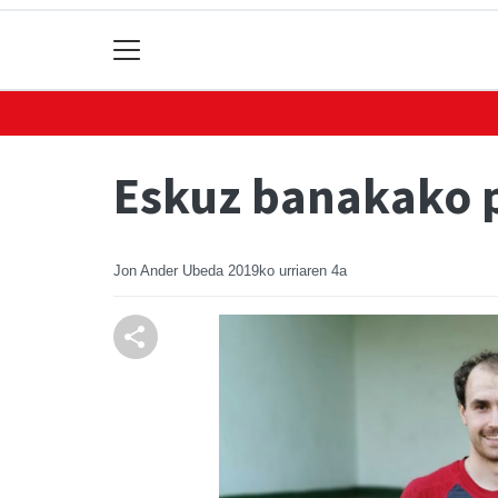
Eskuz banakako p
Jon Ander Ubeda
2019ko urriaren 4a