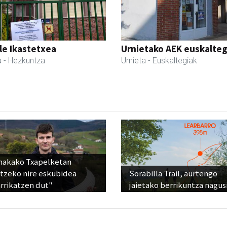
le Ikastetxea
Urnietako AEK euskalteg
a
- Hezkuntza
Urnieta
- Euskaltegiak
nakako Txapelketan
atzeko nire eskubidea
Sorabilla Trail, aurtengo
rrikatzen dut"
jaietako berrikuntza nagus