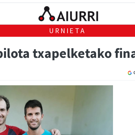
URNIETA
ilota txapelketako fin