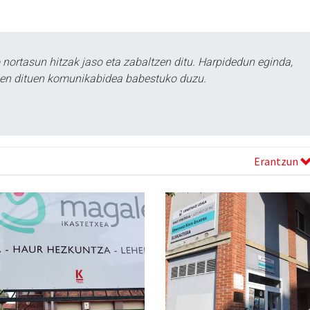
ortasun hitzak jaso eta zabaltzen ditu. Harpidedun eginda,
tzen dituen komunikabidea babestuko duzu.
Erantzun