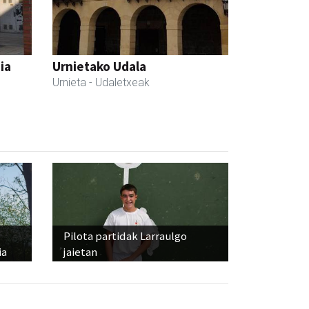
ia
Urnietako Udala
Urnieta
- Udaletxeak
Pilota partidak Larraulgo
ia
jaietan