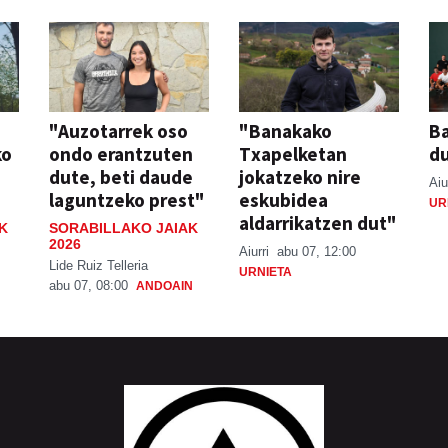
"Auzotarrek oso
"Banakako
Ba
ko
ondo erantzuten
Txapelketan
d
dute, beti daude
jokatzeko nire
Aiu
laguntzeko prest"
eskubidea
UR
aldarrikatzen dut"
K
SORABILLAKO JAIAK
2026
Aiurri
abu 07, 12:00
Lide Ruiz Telleria
URNIETA
abu 07, 08:00
ANDOAIN