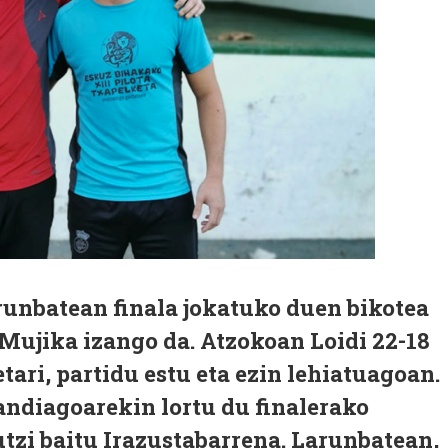
runbatean finala jokatuko duen bikotea
-Mujika izango da. Atzokoan Loidi 22-18
tari, partidu estu eta ezin lehiatuagoan.
andiagoarekin lortu du finalerako
 utzi baitu Irazustabarrena. Larunbatean,