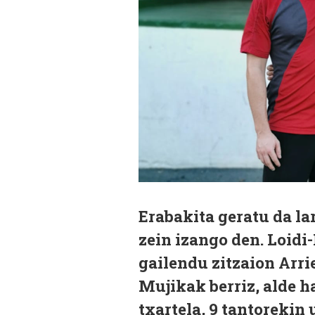
Erabakita geratu da la
zein izango den. Loidi
gailendu zitzaion Arrie
Mujikak berriz, alde h
txartela, 9 tantorekin