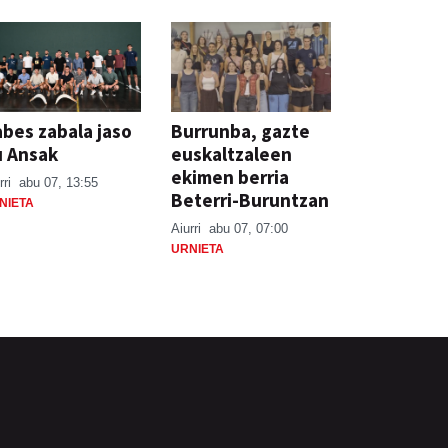
bes zabala jaso
Burrunba, gazte
u Ansak
euskaltzaleen
ekimen berria
rri
abu 07, 13:55
Beterri-Buruntzan
NIETA
Aiurri
abu 07, 07:00
URNIETA