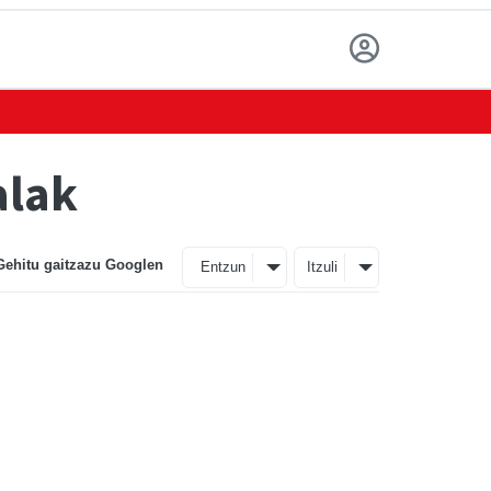
alak
Gehitu gaitzazu Googlen
Entzun
Itzuli