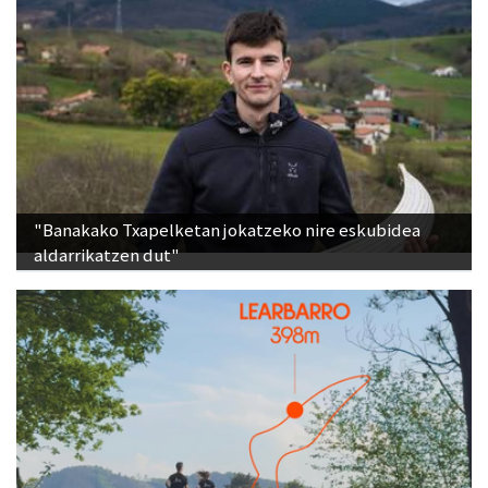
"Banakako Txapelketan jokatzeko nire eskubidea
aldarrikatzen dut"