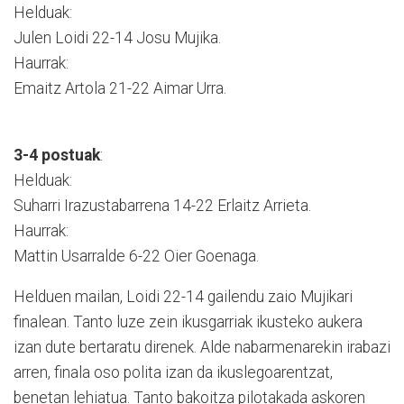
Helduak:
Julen Loidi 22-14 Josu Mujika.
Haurrak:
Emaitz Artola 21-22 Aimar Urra.
3-4 postuak
:
Helduak:
Suharri Irazustabarrena 14-22 Erlaitz Arrieta.
Haurrak:
Mattin Usarralde 6-22 Oier Goenaga.
Helduen mailan, Loidi 22-14 gailendu zaio Mujikari
finalean. Tanto luze zein ikusgarriak ikusteko aukera
izan dute bertaratu direnek. Alde nabarmenarekin irabazi
arren, finala oso polita izan da ikuslegoarentzat,
benetan lehiatua. Tanto bakoitza pilotakada askoren