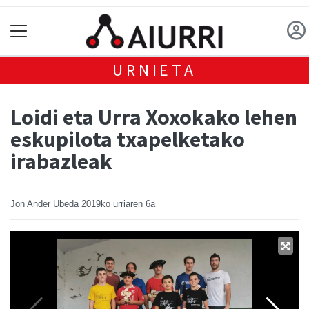
URNIETA
Loidi eta Urra Xoxokako lehen
eskupilota txapelketako
irabazleak
Jon Ander Ubeda
2019ko urriaren 6a