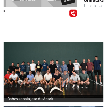
Urnietako Udala
Urnieta
- Udaletxeak
Babes zabala jaso du Ansak