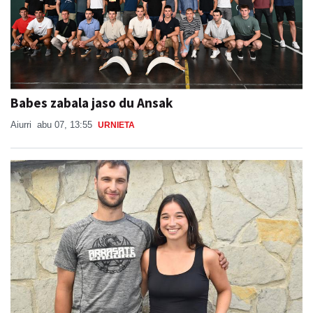
Babes zabala jaso du Ansak
Aiurri
abu 07, 13:55
URNIETA
"Auzotarrek oso ondo erantzuten dute, beti