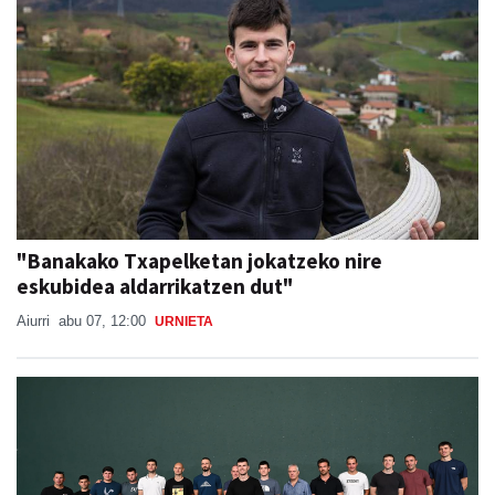
"Banakako Txapelketan jokatzeko nire
eskubidea aldarrikatzen dut"
Aiurri
abu 07, 12:00
URNIETA