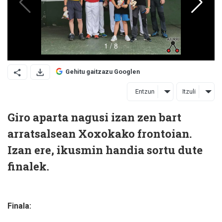
Gehitu gaitzazu Googlen
Entzun
Itzuli
Giro aparta nagusi izan zen bart
arratsalsean Xoxokako frontoian.
Izan ere, ikusmin handia sortu dute
finalek.
Finala: