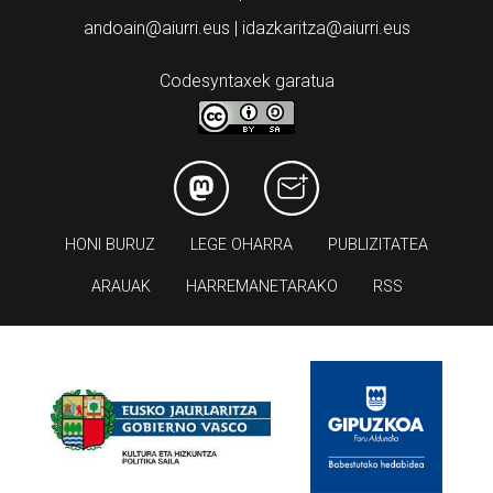
Codesyntaxek garatua
HONI BURUZ
LEGE OHARRA
PUBLIZITATEA
ARAUAK
HARREMANETARAKO
RSS