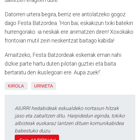
daitezen eragiten dute.
Datorren urtera begira, berriz ere antolatzeko gogoz
dago Festa Batzordea. 'Hori bai, eskakizun txiki batekin
hurrengorako: ia neskak ere animatzen diren! Xoxokako
frontoian mutil zein neskentzat baitago kabida!
Amaitzeko, Festa Batzordeak eskerrak eman nahi
dizkie parte hartu duten pilotari guztiei eta baita
bertaratu den ikuslegoari ere. Aupa zuek!'.
KIROLA
URNIETA
AIURRI hedabideak eskualdeko nortasun hitzak
jaso eta zabaltzen ditu. Harpidedun eginda, tokiko
albisteak euskaraz lantzen dituen komunikabidea
babestuko duzu.