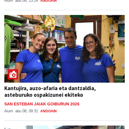
Kantujira, auzo-afaria eta dantzaldia,
asteburuko ospakizunei ekiteko
SAN ESTEBAN JAIAK GOIBURUN 2026
Aiurri
abu 08, 09:31
ANDOAIN