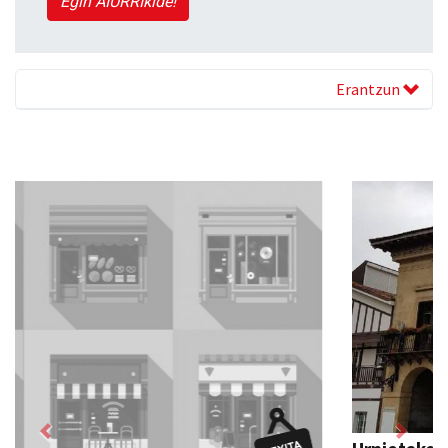
Egin AIURRIkide!
Erantzun
Previous
Next