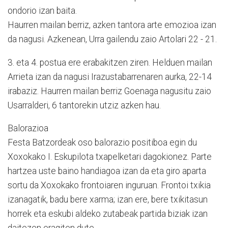
ondorio izan baita.
Haurren mailan berriz, azken tantora arte emozioa izan
da nagusi. Azkenean, Urra gailendu zaio Artolari 22 - 21.
3. eta 4. postua ere erabakitzen ziren. Helduen mailan
Arrieta izan da nagusi Irazustabarrenaren aurka, 22-14
irabaziz. Haurren mailan berriz Goenaga nagusitu zaio
Usarralderi, 6 tantorekin utziz azken hau.
Balorazioa
Festa Batzordeak oso balorazio positiboa egin du
Xoxokako I. Eskupilota txapelketari dagokionez. Parte
hartzea uste baino handiagoa izan da eta giro aparta
sortu da Xoxokako frontoiaren inguruan. Frontoi txikia
izanagatik, badu bere xarma; izan ere, bere txikitasun
horrek eta eskubi aldeko zutabeak partida biziak izan