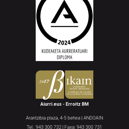
Aiurri.eus - Erroitz BM
Arantzibia plaza, 4-5 behea | ANDOAIN
Tel.: 943 300 732 | Faxa: 943 300 731
andoain@aiurri.eus | idazkaritza@aiurri.eus