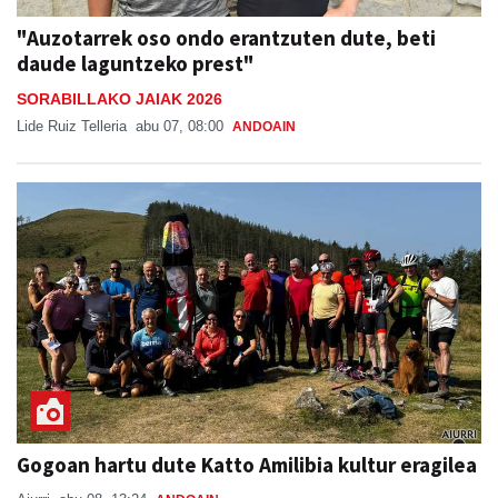
daude laguntzeko prest"
SORABILLAKO JAIAK 2026
Lide Ruiz Telleria
abu 07, 08:00
ANDOAIN
Gogoan hartu dute Katto Amilibia kultur eragilea
Aiurri
abu 08, 13:24
ANDOAIN