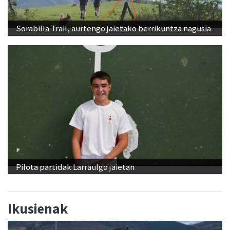
Sorabilla Trail, aurtengo jaietako berrikuntza nagusia
Pilota partidak Larraulgo jaietan
Ikusienak