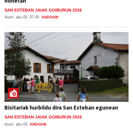
honetan
SAN ESTEBAN JAIAK GOIBURUN 2026
Aiurri
abu 05, 07:00
ANDOAIN
Bisitariak hurbildu dira San Esteban egunean
SAN ESTEBAN JAIAK GOIBURUN 2026
Aiurri
abu 03
ANDOAIN