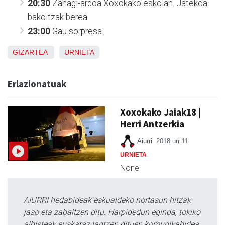
20:30
Zahagi-ardoa Xoxokako eskolan. Jatekoa
bakoitzak berea.
23:00
Gau sorpresa.
GIZARTEA
URNIETA
Erlazionatuak
Xoxokako Jaiak18 |
Herri Antzerkia
Aiurri
2018 urr 11
URNIETA
None
AIURRI hedabideak eskualdeko nortasun hitzak
jaso eta zabaltzen ditu. Harpidedun eginda, tokiko
albisteak euskaraz lantzen dituen komunikabidea