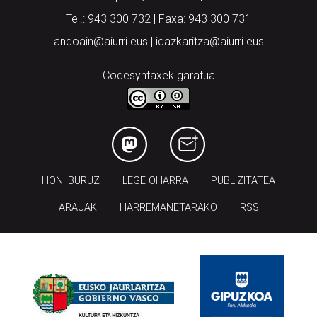
Tel.: 943 300 732 | Faxa: 943 300 731
andoain@aiurri.eus | idazkaritza@aiurri.eus
Codesyntaxek garatua
HONI BURUZ
LEGE OHARRA
PUBLIZITATEA
ARAUAK
HARREMANETARAKO
RSS