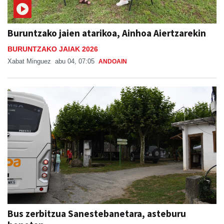
Buruntzako jaien atarikoa, Ainhoa Aiertzarekin
BURUNTZAKO JAIAK 2026
Xabat Minguez
abu 04, 07:05
ANDOAIN
Bus zerbitzua Sanestebanetara, asteburu