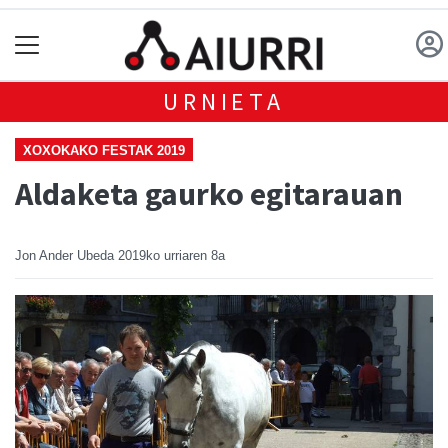
URNIETA
XOXOKAKO FESTAK 2019
Aldaketa gaurko egitarauan
Jon Ander Ubeda
2019ko urriaren 8a