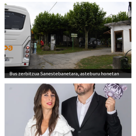
Bus zerbitzua Sanestebanetara, asteburu honetan