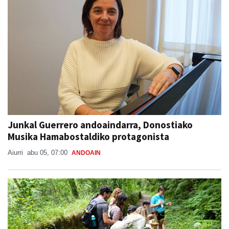
Junkal Guerrero andoaindarra, Donostiako
Musika Hamabostaldiko protagonista
Aiurri
abu 05, 07:00
ANDOAIN