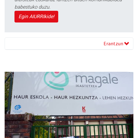
babestuko duzu.
Egin AIURRIkide!
Erantzun