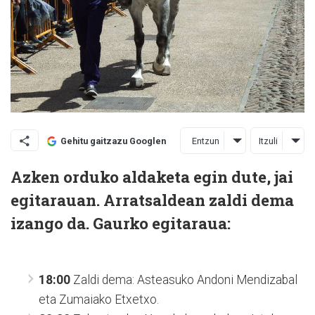
Entzun
Itzuli
Gehitu gaitzazu Googlen
Azken orduko aldaketa egin dute, jai
egitarauan. Arratsaldean zaldi dema
izango da. Gaurko egitaraua:
18:00
Zaldi dema: Asteasuko Andoni Mendizabal
eta Zumaiako Etxetxo.