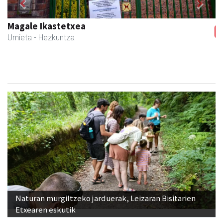
Previous
Next
Magale Ikastetxea
Urnieta
- Hezkuntza
Naturan murgiltzeko jarduerak, Leizaran Bisitarien
Etxearen eskutik