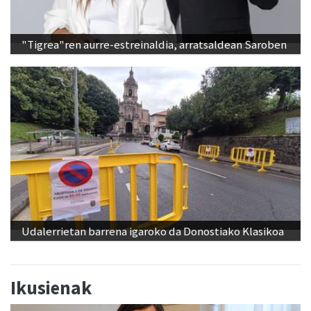
"Tigrea"ren aurre-estreinaldia, arratsaldean Saroben
Udalerrietan barrena igaroko da Donostiako Klasikoa
Ikusienak