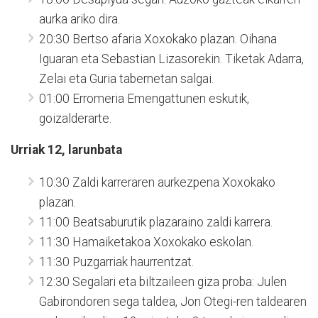
aurka ariko dira.
20:30 Bertso afaria Xoxokako plazan. Oihana
Iguaran eta Sebastian Lizasorekin. Tiketak Adarra,
Zelai eta Guria tabernetan salgai.
01:00 Erromeria Emengattunen eskutik,
goizalderarte.
Urriak 12, larunbata
10:30 Zaldi karreraren aurkezpena Xoxokako
plazan.
11:00 Beatsaburutik plazaraino zaldi karrera.
11:30 Hamaiketakoa Xoxokako eskolan.
11:30 Puzgarriak haurrentzat.
12:30 Segalari eta biltzaileen giza proba: Julen
Gabirondoren sega taldea, Jon Otegi-ren taldearen