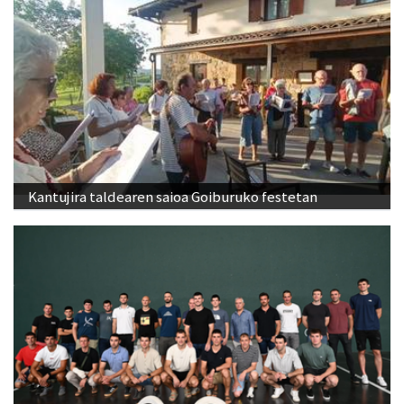
Kantujira taldearen saioa Goiburuko festetan