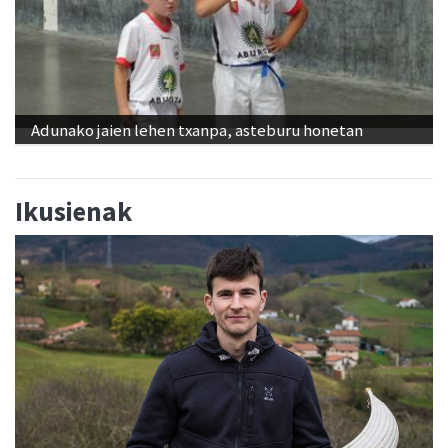
Adunako jaien lehen txanpa, asteburu honetan
Ikusienak