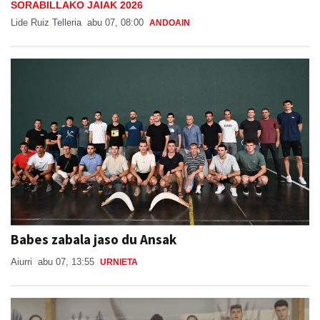
SORABILLAKO JAIAK 2026
Lide Ruiz Telleria
abu 07, 08:00
ANDOAIN
Babes zabala jaso du Ansak
Aiurri
abu 07, 13:55
URNIETA