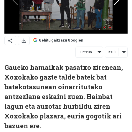
Gehitu gaitzazu Googlen
Entzun
Itzuli
Gaueko hamaikak pasatxo zirenean,
Xoxokako gazte talde batek bat
batekotasunean oinarritutako
antzezlana eskaini zuen. Hainbat
lagun eta auzotar hurbildu ziren
Xoxokako plazara, euria gogotik ari
bazuen ere.