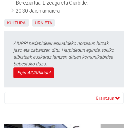
Bereziartua, Lizeaga eta Oiarbide.
20:30 Jaien amaiera.
KULTURA
URNIETA
AIURRI hedabideak eskualdeko nortasun hitzak
jaso eta zabaltzen ditu. Harpidedun eginda, tokiko
albisteak euskaraz lantzen dituen komunikabidea
babestuko duzu.
Egin AIURRIkide!
Erantzun