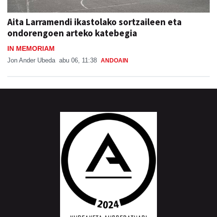
Aita Larramendi ikastolako sortzaileen eta
ondorengoen arteko katebegia
IN MEMORIAM
Jon Ander Ubeda
abu 06, 11:38
ANDOAIN