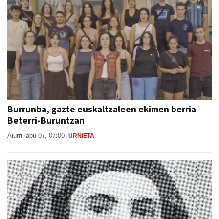
Burrunba, gazte euskaltzaleen ekimen berria
Beterri-Buruntzan
Aiurri
abu 07, 07:00
URNIETA