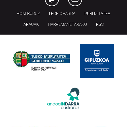
HONI BURUZ
LEGE OHARRA
PUBLIZITATEA
ARAUAK
HARREMANETARAKO
RSS