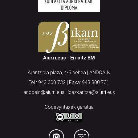
Aiurri.eus - Erroitz BM
Arantzibia plaza, 4-5 behea | ANDOAIN
Tel.: 943 300 732 | Faxa: 943 300 731
andoain@aiurri.eus | idazkaritza@aiurri.eus
Codesyntaxek garatua