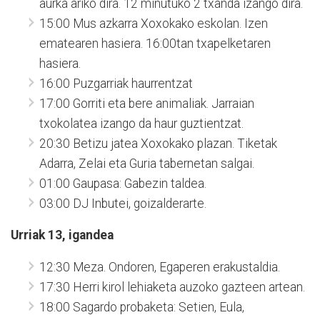
aurka ariko dira. 12 minutuko 2 txanda izango dira.
15:00 Mus azkarra Xoxokako eskolan. Izen
ematearen hasiera. 16:00tan txapelketaren
hasiera.
16:00 Puzgarriak haurrentzat
17:00 Gorriti eta bere animaliak. Jarraian
txokolatea izango da haur guztientzat.
20:30 Betizu jatea Xoxokako plazan. Tiketak
Adarra, Zelai eta Guria tabernetan salgai.
01:00 Gaupasa: Gabezin taldea.
03:00 DJ Inbutei, goizalderarte.
Urriak 13, igandea
12:30 Meza. Ondoren, Egaperen erakustaldia.
17:30 Herri kirol lehiaketa auzoko gazteen artean.
18:00 Sagardo probaketa: Setien, Eula,