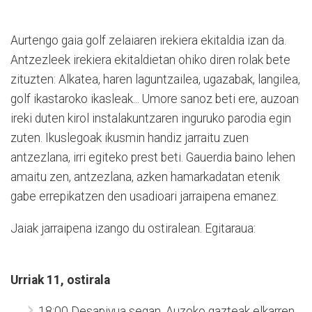
Aurtengo gaia golf zelaiaren irekiera ekitaldia izan da.
Antzezleek irekiera ekitaldietan ohiko diren rolak bete
zituzten: Alkatea, haren laguntzailea, ugazabak, langilea,
golf ikastaroko ikasleak... Umore sanoz beti ere, auzoan
ireki duten kirol instalakuntzaren inguruko parodia egin
zuten. Ikuslegoak ikusmin handiz jarraitu zuen
antzezlana, irri egiteko prest beti. Gauerdia baino lehen
amaitu zen, antzezlana, azken hamarkadatan etenik
gabe errepikatzen den usadioari jarraipena emanez.
Jaiak jarraipena izango du ostiralean. Egitaraua:
Urriak 11, ostirala
18:00 Desapiyua segan. Auzoko gazteak elkarren