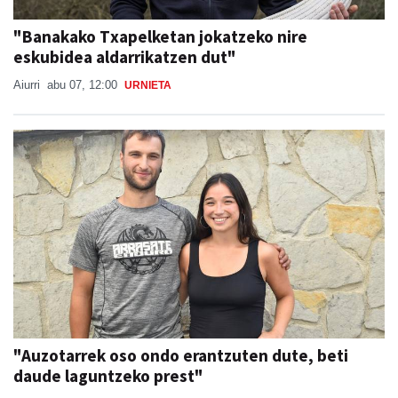
"Banakako Txapelketan jokatzeko nire
eskubidea aldarrikatzen dut"
Aiurri
abu 07, 12:00
URNIETA
"Auzotarrek oso ondo erantzuten dute, beti
daude laguntzeko prest"