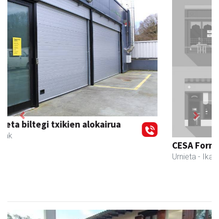
Previous
Next
CESA Formazio Zentroa
Urnieta
- Ikasketak