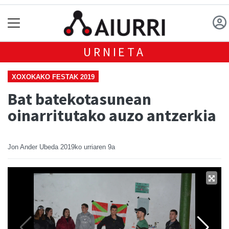
URNIETA
XOXOKAKO FESTAK 2019
Bat batekotasunean
oinarritutako auzo antzerkia
Jon Ander Ubeda
2019ko urriaren 9a