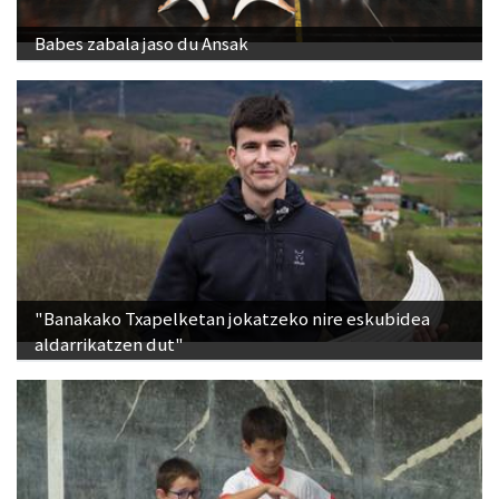
Babes zabala jaso du Ansak
"Banakako Txapelketan jokatzeko nire eskubidea
aldarrikatzen dut"