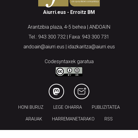
Aiurri.eus - Erroitz BM
Arantzibia plaza, 4-5 behea | ANDOAIN
Tel.: 943 300 732 | Faxa: 943 300 731
andoain@aiurri.eus | idazkaritza@aiurri.eus
Codesyntaxek garatua
HONI BURUZ
LEGE OHARRA
PUBLIZITATEA
ARAUAK
HARREMANETARAKO
RSS