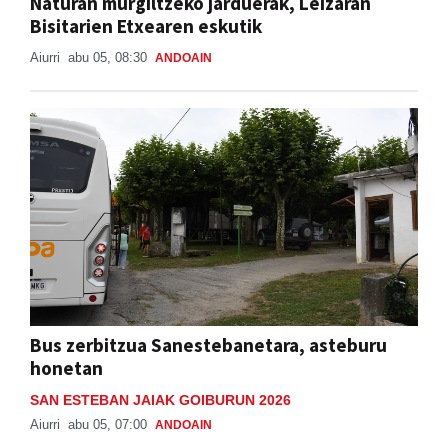
Naturan murgiltzeko jarduerak, Leizaran
Bisitarien Etxearen eskutik
Aiurri
abu 05, 08:30
ANDOAIN
Bus zerbitzua Sanestebanetara, asteburu
honetan
SAN ESTEBAN JAIAK GOIBURUN 2026
Aiurri
abu 05, 07:00
ANDOAIN