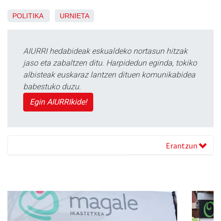
POLITIKA
URNIETA
AIURRI hedabideak eskualdeko nortasun hitzak
jaso eta zabaltzen ditu. Harpidedun eginda, tokiko
albisteak euskaraz lantzen dituen komunikabidea
babestuko duzu.
Egin AIURRIkide!
Erantzun