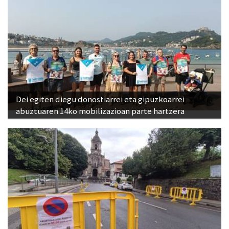
Dei egiten diegu donostiarrei eta gipuzkoarrei
abuztuaren 14ko mobilizazioan parte hartzera