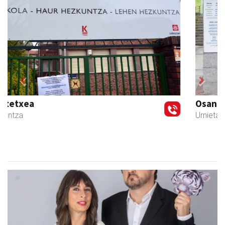
Previous
Next
Osane belar eta eko denda
Urnieta
- Akupuntura