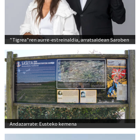
"Tigrea"ren aurre-estreinaldia, arratsaldean Saroben
Andazarrate: Eusteko kemena