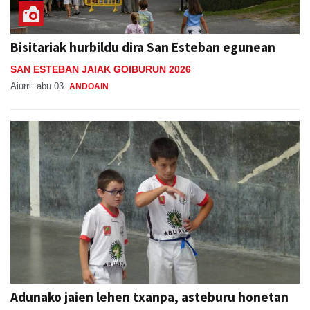
Bisitariak hurbildu dira San Esteban egunean
SAN ESTEBAN JAIAK GOIBURUN 2026
Aiurri
abu 03
ANDOAIN
Adunako jaien lehen txanpa, asteburu honetan