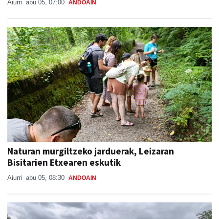
Aiurri
abu 05, 07:00
ANDOAIN
Naturan murgiltzeko jarduerak, Leizaran
Bisitarien Etxearen eskutik
Aiurri
abu 05, 08:30
ANDOAIN