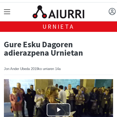
URNIETA
Gure Esku Dagoren
adierazpena Urnietan
Jon Ander Ubeda
2019ko urriaren 14a