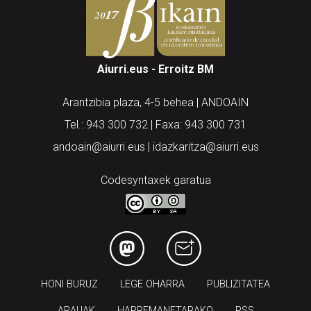
Aiurri.eus - Erroitz BM
Arantzibia plaza, 4-5 behea | ANDOAIN
Tel.: 943 300 732 | Faxa: 943 300 731
andoain@aiurri.eus | idazkaritza@aiurri.eus
Codesyntaxek garatua
HONI BURUZ
LEGE OHARRA
PUBLIZITATEA
ARAUAK
HARREMANETARAKO
RSS