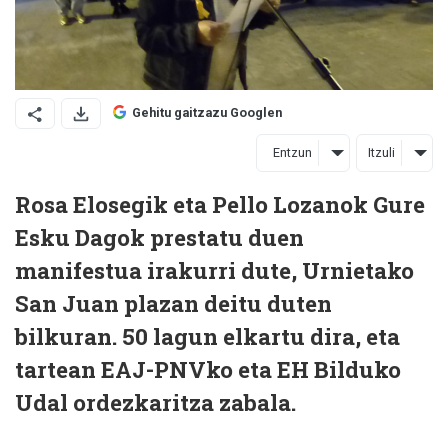
Gehitu gaitzazu Googlen
Entzun
Itzuli
Rosa Elosegik eta Pello Lozanok Gure
Esku Dagok prestatu duen
manifestua irakurri dute, Urnietako
San Juan plazan deitu duten
bilkuran. 50 lagun elkartu dira, eta
tartean EAJ-PNVko eta EH Bilduko
Udal ordezkaritza zabala.