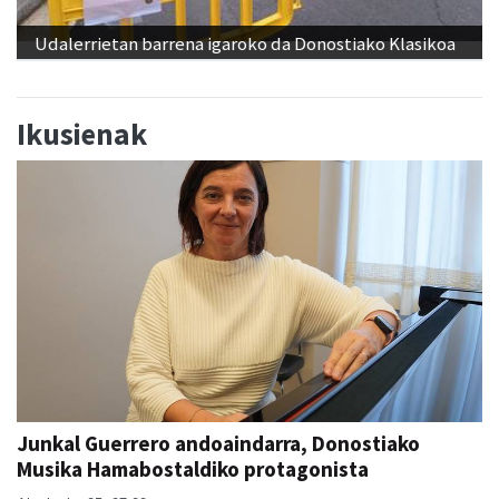
Udalerrietan barrena igaroko da Donostiako Klasikoa
Ikusienak
Junkal Guerrero andoaindarra, Donostiako
Musika Hamabostaldiko protagonista