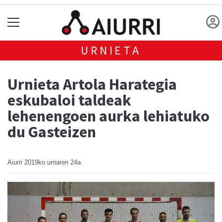
URNIETA
Urnieta Artola Harategia
eskubaloi taldeak
lehenengoen aurka lehiatuko
du Gasteizen
Aiurri
2019ko urriaren 24a