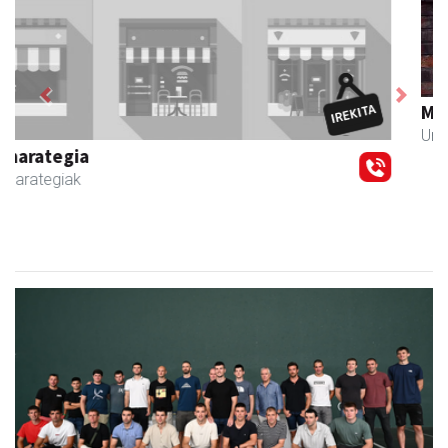
Previous
Next
Magale Ikastetxea
Urnieta
- Hezkuntza