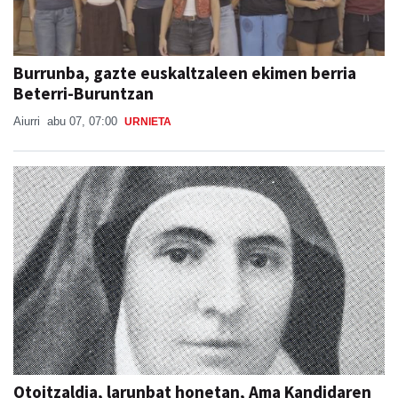
Burrunba, gazte euskaltzaleen ekimen berria
Beterri-Buruntzan
Aiurri
abu 07, 07:00
URNIETA
Otoitzaldia, larunbat honetan, Ama Kandidaren
omenez