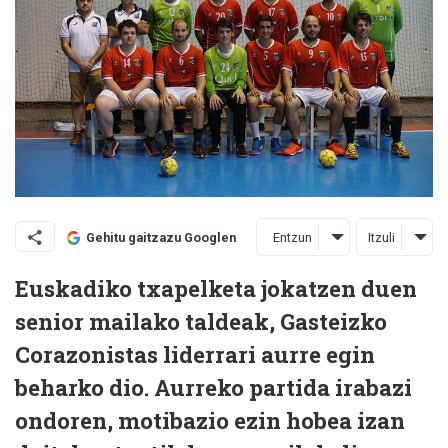
Entzun
Itzuli
Gehitu gaitzazu Googlen
Euskadiko txapelketa jokatzen duen
senior mailako taldeak, Gasteizko
Corazonistas liderrari aurre egin
beharko dio. Aurreko partida irabazi
ondoren, motibazio ezin hobea izan