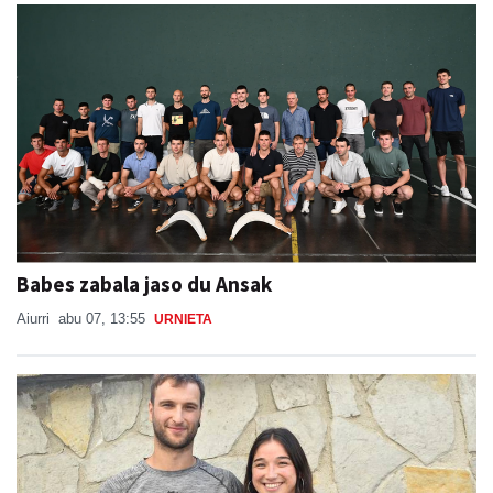
Babes zabala jaso du Ansak
Aiurri
abu 07, 13:55
URNIETA