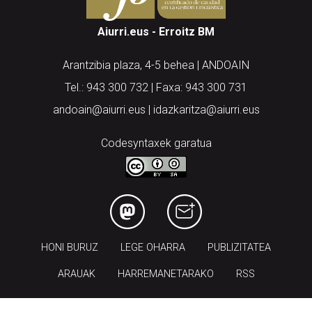
Aiurri.eus - Erroitz BM
Arantzibia plaza, 4-5 behea | ANDOAIN
Tel.: 943 300 732 | Faxa: 943 300 731
andoain@aiurri.eus | idazkaritza@aiurri.eus
Codesyntaxek garatua
HONI BURUZ
LEGE OHARRA
PUBLIZITATEA
ARAUAK
HARREMANETARAKO
RSS