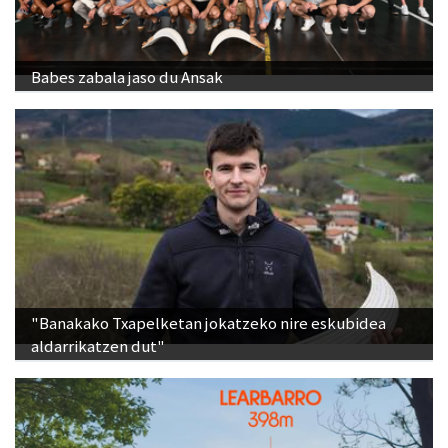
Babes zabala jaso du Ansak
"Banakako Txapelketan jokatzeko nire eskubidea
aldarrikatzen dut"