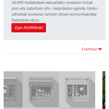
AIURRI hedabideak eskualdeko nortasun hitzak
jaso eta zabaltzen ditu. Harpidedun eginda, tokiko
albisteak euskaraz lantzen dituen komunikabidea
babestuko duzu.
Egin AIURRIkide!
Erantzun