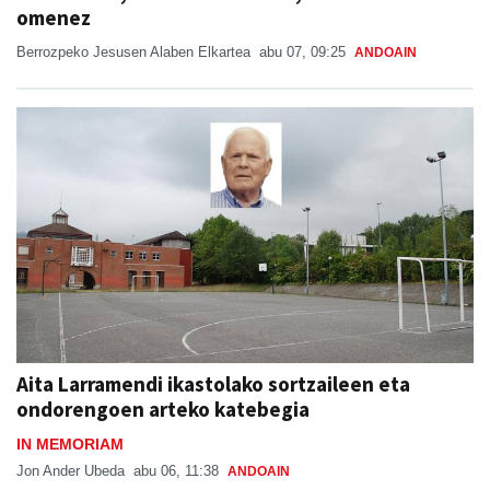
Berrozpeko Jesusen Alaben Elkartea
abu 07, 09:25
ANDOAIN
Aita Larramendi ikastolako sortzaileen eta
ondorengoen arteko katebegia
IN MEMORIAM
Jon Ander Ubeda
abu 06, 11:38
ANDOAIN