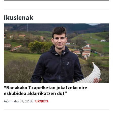
Ikusienak
"Banakako Txapelketan jokatzeko nire
eskubidea aldarrikatzen dut"
Aiurri
abu 07, 12:00
URNIETA