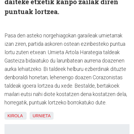
daiteke etxetik kanpo zailak diren
puntuak lortzea.
Pasa den asteko norgehiagokan garaileak urnietarrak
izan ziren, partida askoren ostean ezinbesteko puntua
lortu zuten etxean. Urnieta Artola Harategia taldeak
Gasteiza bidaiatuko du larunbatean aurrena doazenen
aurka lehiatzeko. Bi taldeek helburu ezberdinak dituzte
denboraldi honetan; lehenengo doazen Corazonistas
taldeak igoera lortzea du xede. Bestalde, bertakoek
mailari eutsi nahi diote kostatzen dena kostatzen dela,
horregatik, puntuak lortzeko borrokatuko dute.
KIROLA
URNIETA