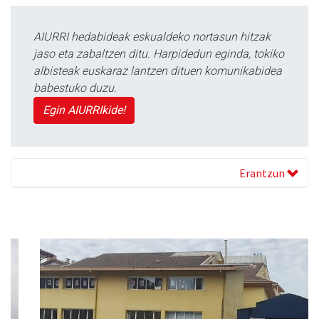
AIURRI hedabideak eskualdeko nortasun hitzak
jaso eta zabaltzen ditu. Harpidedun eginda, tokiko
albisteak euskaraz lantzen dituen komunikabidea
babestuko duzu.
Egin AIURRIkide!
Erantzun