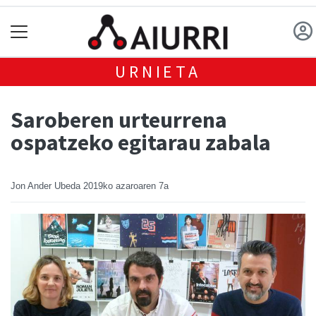
URNIETA
Saroberen urteurrena
ospatzeko egitarau zabala
Jon Ander Ubeda
2019ko azaroaren 7a