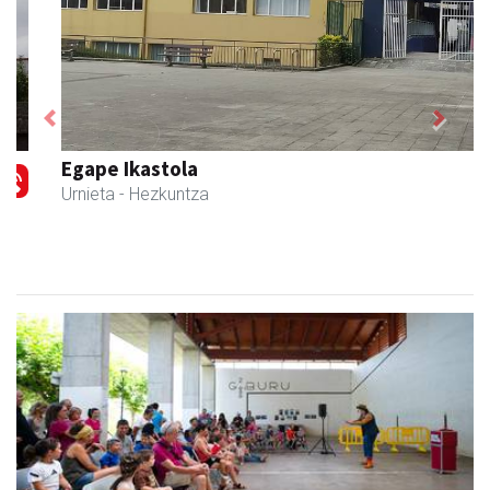
Previous
Next
Egape Ikastola
Urnieta
- Hezkuntza