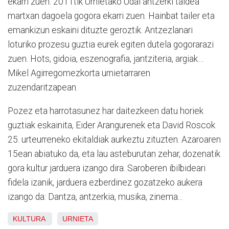
ekarri zuen. 2011tik Urnietako Udal antzerki taldea
martxan dagoela gogora ekarri zuen. Hainbat tailer eta
emankizun eskaini dituzte geroztik. Antzezlanari
loturiko prozesu guztia eurek egiten dutela gogorarazi
zuen. Hots, gidoia, eszenografia, jantziteria, argiak…
Mikel Agirregomezkorta urnietarraren
zuzendaritzapean.
Pozez eta harrotasunez har daitezkeen datu horiek
guztiak eskainita, Eider Arangurenek eta David Roscok
25. urteurreneko ekitaldiak aurkeztu zituzten. Azaroaren
15ean abiatuko da, eta lau asteburutan zehar, dozenatik
gora kultur jarduera izango dira. Saroberen ibilbideari
fidela izanik, jarduera ezberdinez gozatzeko aukera
izango da: Dantza, antzerkia, musika, zinema...
KULTURA
URNIETA