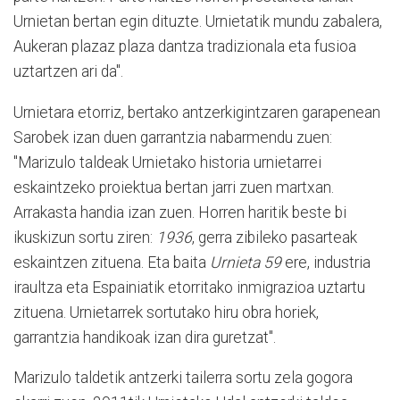
Urnietan bertan egin dituzte. Urnietatik mundu zabalera,
Aukeran plazaz plaza dantza tradizionala eta fusioa
uztartzen ari da".
Urnietara etorriz, bertako antzerkigintzaren garapenean
Sarobek izan duen garrantzia nabarmendu zuen:
"Marizulo taldeak Urnietako historia urnietarrei
eskaintzeko proiektua bertan jarri zuen martxan.
Arrakasta handia izan zuen. Horren haritik beste bi
ikuskizun sortu ziren:
1936
, gerra zibileko pasarteak
eskaintzen zituena. Eta baita
Urnieta 59
ere, industria
iraultza eta Espainiatik etorritako inmigrazioa uztartu
zituena. Urnietarrek sortutako hiru obra horiek,
garrantzia handikoak izan dira guretzat".
Marizulo taldetik antzerki tailerra sortu zela gogora