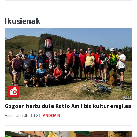
Ikusienak
Gogoan hartu dute Katto Amilibia kultur eragilea
Aiurri
abu 08, 13:24
ANDOAIN