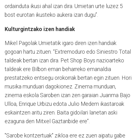
ordainduta ikusi ahal izan dira. Urnietan urte luzez 5
bost eurotan ikusteko aukera izan dugu”.
Kulturgintzako izen handiak
Mikel Pagolak Urnietatik igaro diren izen handiak
gogoan hartu zituen. “Extremoduro edo Siniestro Total
taldeak bertan izan dira. Pet Shop Boys nazioarteko
taldeak ere Bilbon eman beharreko emanaldia
prestatzeko entsegu orokorrak bertan egin zituen. Hori
musika munduari dagokionez. Zinema munduan,
zinema eskola Saroben izan zen garaian Juanma Bajo
Ulloa, Enrique Urbizu edota Julio Medem ikastaroak
eskaintzen aritu ziren. Baita gidoilari lanetan aski
ezaguna den Mitxel Gaztanbide ere”.
"Sarobe kontzertuak" zikloa ere ez zuen aipatu gabe