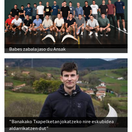
Babes zabala jaso du Ansak
"Banakako Txapelketan jokatzeko nire eskubidea
aldarrikatzen dut"