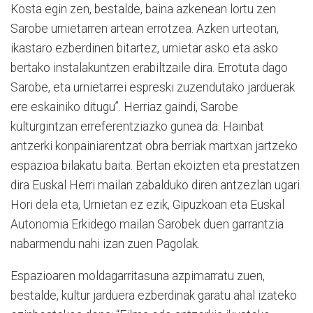
Kosta egin zen, bestalde, baina azkenean lortu zen
Sarobe urnietarren artean errotzea. Azken urteotan,
ikastaro ezberdinen bitartez, urnietar asko eta asko
bertako instalakuntzen erabiltzaile dira. Errotuta dago
Sarobe, eta urnietarrei espreski zuzendutako jarduerak
ere eskainiko ditugu”. Herriaz gaindi, Sarobe
kulturgintzan erreferentziazko gunea da. Hainbat
antzerki konpainiarentzat obra berriak martxan jartzeko
espazioa bilakatu baita. Bertan ekoizten eta prestatzen
dira Euskal Herri mailan zabalduko diren antzezlan ugari.
Hori dela eta, Urnietan ez ezik, Gipuzkoan eta Euskal
Autonomia Erkidego mailan Sarobek duen garrantzia
nabarmendu nahi izan zuen Pagolak.
Espazioaren moldagarritasuna azpimarratu zuen,
bestalde, kultur jarduera ezberdinak garatu ahal izateko