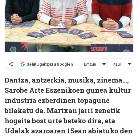
Entzun
Itzuli
Gehitu gaitzazu Googlen
Dantza, antzerkia, musika, zinema...,
Sarobe Arte Eszenikoen gunea kultur
industria ezberdinen topagune
bilakatu da. Martxan jarri zenetik
hogeita bost urte beteko dira, eta
Udalak azaroaren 15ean abiatuko den