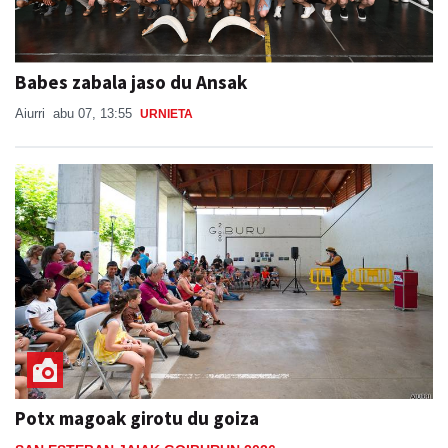
Babes zabala jaso du Ansak
Aiurri
abu 07, 13:55
URNIETA
Potx magoak girotu du goiza