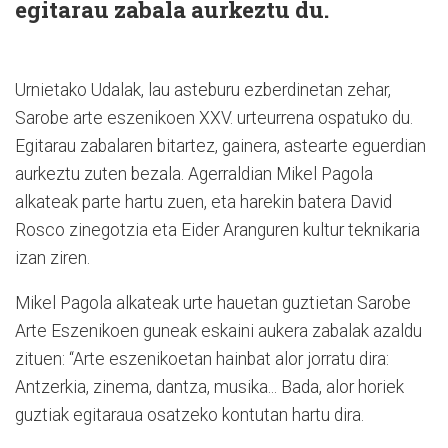
egitarau zabala aurkeztu du.
Urnietako Udalak, lau asteburu ezberdinetan zehar,
Sarobe arte eszenikoen XXV. urteurrena ospatuko du.
Egitarau zabalaren bitartez, gainera, astearte eguerdian
aurkeztu zuten bezala. Agerraldian Mikel Pagola
alkateak parte hartu zuen, eta harekin batera David
Rosco zinegotzia eta Eider Aranguren kultur teknikaria
izan ziren.
Mikel Pagola alkateak urte hauetan guztietan Sarobe
Arte Eszenikoen guneak eskaini aukera zabalak azaldu
zituen: “Arte eszenikoetan hainbat alor jorratu dira:
Antzerkia, zinema, dantza, musika... Bada, alor horiek
guztiak egitaraua osatzeko kontutan hartu dira.