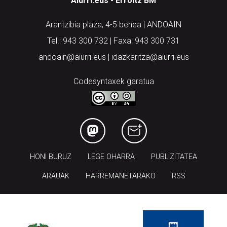
Aiurri.eus - Erroitz BM
Arantzibia plaza, 4-5 behea | ANDOAIN
Tel.: 943 300 732 | Faxa: 943 300 731
andoain@aiurri.eus | idazkaritza@aiurri.eus
Codesyntaxek garatua
HONI BURUZ
LEGE OHARRA
PUBLIZITATEA
ARAUAK
HARREMANETARAKO
RSS