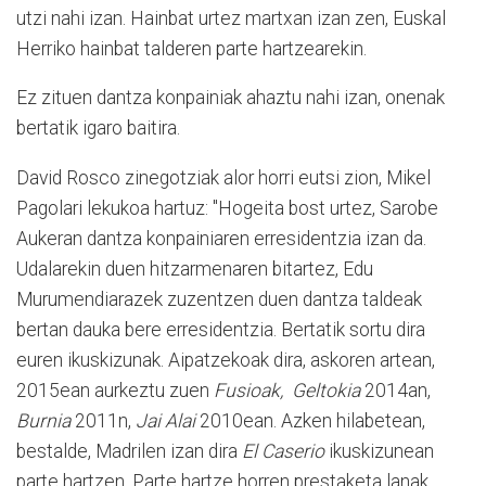
utzi nahi izan. Hainbat urtez martxan izan zen, Euskal
Herriko hainbat talderen parte hartzearekin.
Ez zituen dantza konpainiak ahaztu nahi izan, onenak
bertatik igaro baitira.
David Rosco zinegotziak alor horri eutsi zion, Mikel
Pagolari lekukoa hartuz: "Hogeita bost urtez, Sarobe
Aukeran dantza konpainiaren erresidentzia izan da.
Udalarekin duen hitzarmenaren bitartez, Edu
Murumendiarazek zuzentzen duen dantza taldeak
bertan dauka bere erresidentzia. Bertatik sortu dira
euren ikuskizunak. Aipatzekoak dira, askoren artean,
2015ean aurkeztu zuen
Fusioak,
Geltokia
2014an,
Burnia
2011n,
Jai Alai
2010ean. Azken hilabetean,
bestalde, Madrilen izan dira
El Caserio
ikuskizunean
parte hartzen. Parte hartze horren prestaketa lanak