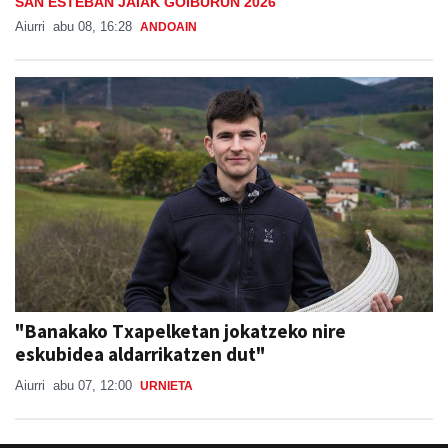
SAN ESTEBAN JAIAK GOIBURUN 2026
Aiurri
abu 08, 16:28
ANDOAIN
"Banakako Txapelketan jokatzeko nire
eskubidea aldarrikatzen dut"
Aiurri
abu 07, 12:00
URNIETA