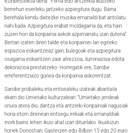
ezinbestekoa dena: “Filma edo antzerkia ikusteko
berrehun eserleku jartzeko azpiegitura dugu. Baina
berehala kendu daitezke musika emanaldi bat antolatu
nahi bada. Azpiegitura erabat moldagarria da, eta hain
zuzen hori da konpainia askok azpimarratu izan dutena”.
Bertan izaten diren talde eta konpainiei lan egiteko
espazioa eskaintzeaz gain, bulegoak eta azpiegitura
osagarria eskaintzen zaie atrezzoa, iluminazioa edota
dekorazioa prestatzeko. Horregatik ere, Sarobe
erreferentziazo gunea da konpainia askorentzat.
Sarobe probaleku eta entsealeku izateak abantaila
ekarri dio Urnietako kulturzaleari: “Urnietako jendeak
onura atera dio, dantza eta antzerki konpainiak nagusiak
hona etorri direnean entsegu irekiak eta emanaldiak
inork baino lehen ikusi ahal izan dituelako. Ikuskizun
horiek Donostian, Gasteizen edo Bilbon 15 edo 20 euro