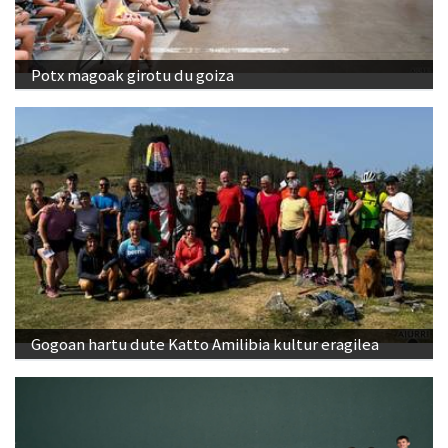
Potx magoak girotu du goiza
Gogoan hartu dute Katto Amilibia kultur eragilea