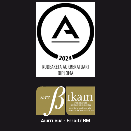
Aiurri.eus - Erroitz BM