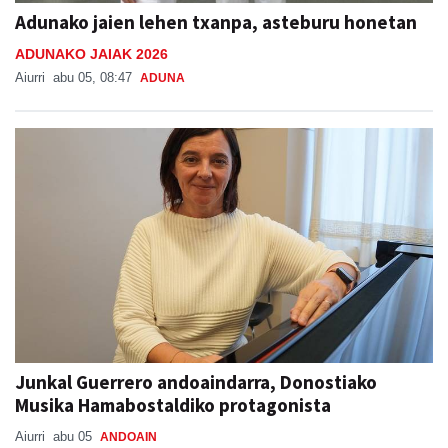
Adunako jaien lehen txanpa, asteburu honetan
ADUNAKO JAIAK 2026
Aiurri
abu 05, 08:47
ADUNA
Junkal Guerrero andoaindarra, Donostiako
Musika Hamabostaldiko protagonista
Aiurri
abu 05
ANDOAIN