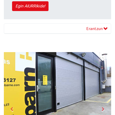
Egin AIURRIkide!
Erantzun
Previous
Next