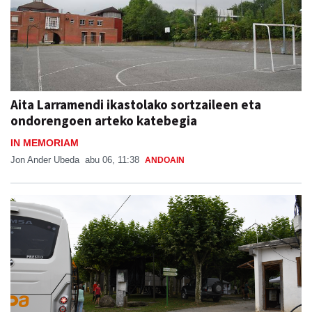
Aita Larramendi ikastolako sortzaileen eta
ondorengoen arteko katebegia
IN MEMORIAM
Jon Ander Ubeda
abu 06, 11:38
ANDOAIN