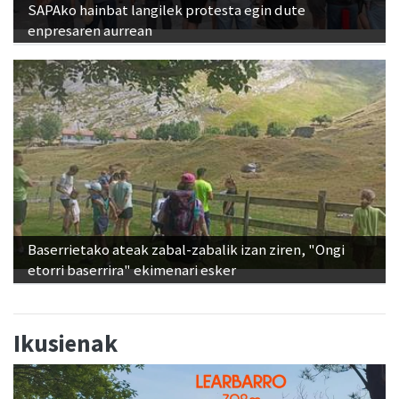
SAPAko hainbat langilek protesta egin dute
enpresaren aurrean
Baserrietako ateak zabal-zabalik izan ziren, "Ongi
etorri baserrira" ekimenari esker
Ikusienak