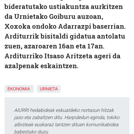
bideratutako ustiakuntza aurkitzen
da Urnietako Goiburu auzoan,
Xoxoka ondoko Adarrazpi baserrian.
Arditurrik bisitaldi gidatua antolatu
zuen, azaroaren 16an eta 17an.
Arditurriko
Itsaso Aritzeta ageri da
azalpenak eskaintzen.
EKONOMIA
URNIETA
AIURRI hedabideak eskualdeko nortasun hitzak
jaso eta zabaltzen ditu. Harpidedun eginda, tokiko
albisteak euskaraz lantzen dituen komunikabidea
babestuko duzu.