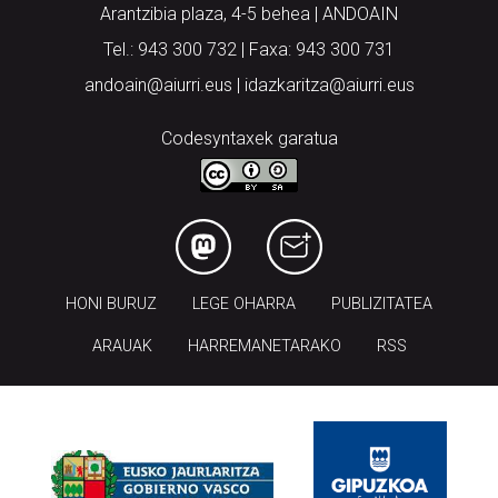
Arantzibia plaza, 4-5 behea | ANDOAIN
Tel.: 943 300 732 | Faxa: 943 300 731
andoain@aiurri.eus | idazkaritza@aiurri.eus
Codesyntaxek garatua
HONI BURUZ
LEGE OHARRA
PUBLIZITATEA
ARAUAK
HARREMANETARAKO
RSS