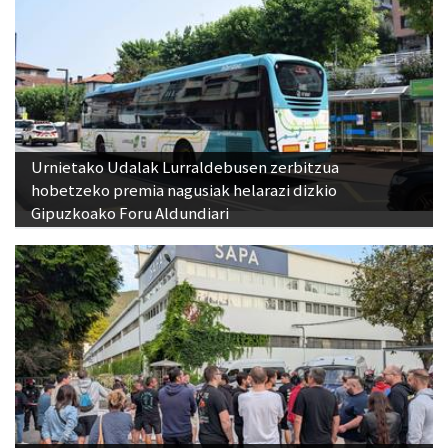
Urnietako Udalak Lurraldebusen zerbitzua
hobetzeko premia nagusiak helarazi dizkio
Gipuzkoako Foru Aldundiari