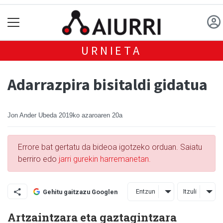
URNIETA
Adarrazpira bisitaldi gidatua
Jon Ander Ubeda
2019ko azaroaren 20a
Errore bat gertatu da bideoa igotzeko orduan. Saiatu
berriro edo
jarri gurekin harremanetan.
Entzun
Itzuli
Gehitu gaitzazu Googlen
Artzaintzara eta gaztagintzara