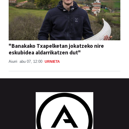
"Banakako Txapelketan jokatzeko nire
eskubidea aldarrikatzen dut"
Aiurri
abu 07, 12:00
URNIETA