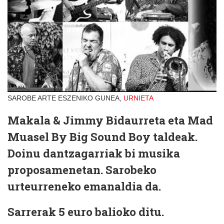
SAROBE ARTE ESZENIKO GUNEA,
URNIETA
Makala & Jimmy Bidaurreta eta Mad
Muasel By Big Sound Boy taldeak.
Doinu dantzagarriak bi musika
proposamenetan. Sarobeko
urteurreneko emanaldia da.
Sarrerak
5 euro
balioko ditu.