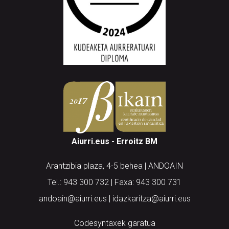
Aiurri.eus - Erroitz BM
Arantzibia plaza, 4-5 behea | ANDOAIN
Tel.: 943 300 732 | Faxa: 943 300 731
andoain@aiurri.eus | idazkaritza@aiurri.eus
Codesyntaxek garatua