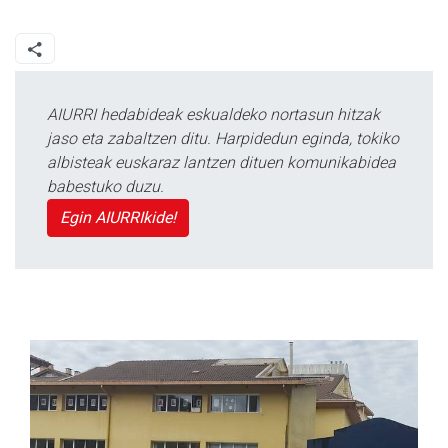
AIURRI hedabideak eskualdeko nortasun hitzak
jaso eta zabaltzen ditu. Harpidedun eginda, tokiko
albisteak euskaraz lantzen dituen komunikabidea
babestuko duzu.
Egin AIURRIkide!