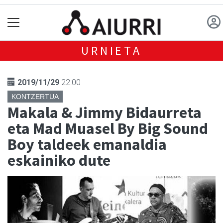
URNIETA
2019/11/29
22:00
KONTZERTUA
Makala & Jimmy Bidaurreta
eta Mad Muasel By Big Sound
Boy taldeek emanaldia
eskainiko dute