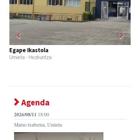
Previous
Next
Urnietako AEK euskaltegia
Urnieta
- Euskaltegiak
Agenda
2026/08/11
18:00
Matxo txaberna, Urnieta