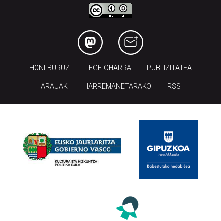
HONI BURUZ
LEGE OHARRA
PUBLIZITATEA
ARAUAK
HARREMANETARAKO
RSS