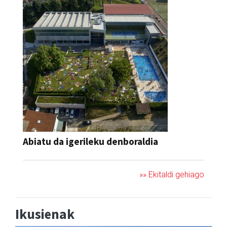
Abiatu da igerileku denboraldia
»» Ekitaldi gehiago
Ikusienak