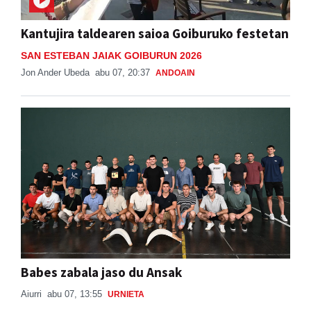
Kantujira taldearen saioa Goiburuko festetan
SAN ESTEBAN JAIAK GOIBURUN 2026
Jon Ander Ubeda
abu 07, 20:37
ANDOAIN
Babes zabala jaso du Ansak
Aiurri
abu 07, 13:55
URNIETA