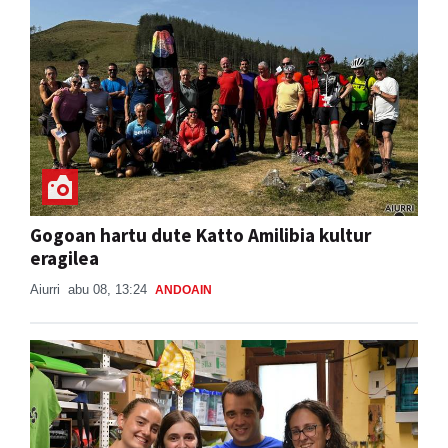
Gogoan hartu dute Katto Amilibia kultur
eragilea
Aiurri
abu 08, 13:24
ANDOAIN