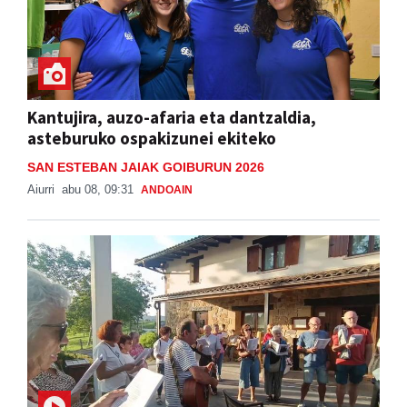
Kantujira, auzo-afaria eta dantzaldia,
asteburuko ospakizunei ekiteko
SAN ESTEBAN JAIAK GOIBURUN 2026
Aiurri
abu 08, 09:31
ANDOAIN