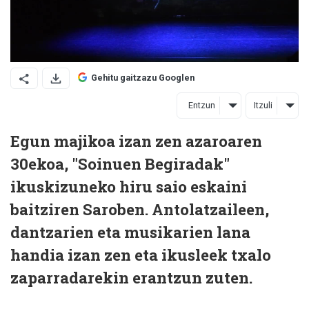
Gehitu gaitzazu Googlen
Entzun
Itzuli
Egun majikoa izan zen azaroaren
30ekoa, "Soinuen Begiradak"
ikuskizuneko hiru saio eskaini
baitziren Saroben. Antolatzaileen,
dantzarien eta musikarien lana
handia izan zen eta ikusleek txalo
zaparradarekin erantzun zuten.