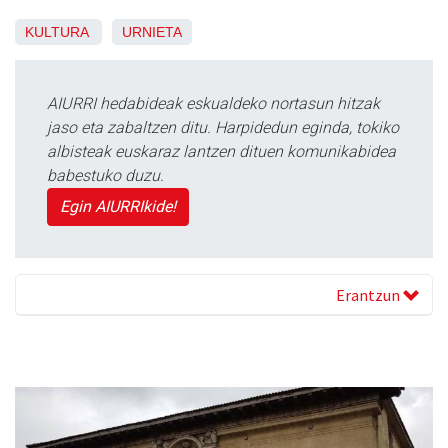
KULTURA
URNIETA
AIURRI hedabideak eskualdeko nortasun hitzak
jaso eta zabaltzen ditu. Harpidedun eginda, tokiko
albisteak euskaraz lantzen dituen komunikabidea
babestuko duzu.
Egin AIURRIkide!
Erantzun