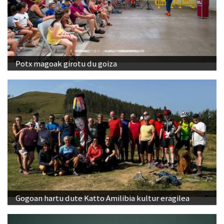
Potx magoak girotu du goiza
Gogoan hartu dute Katto Amilibia kultur eragilea