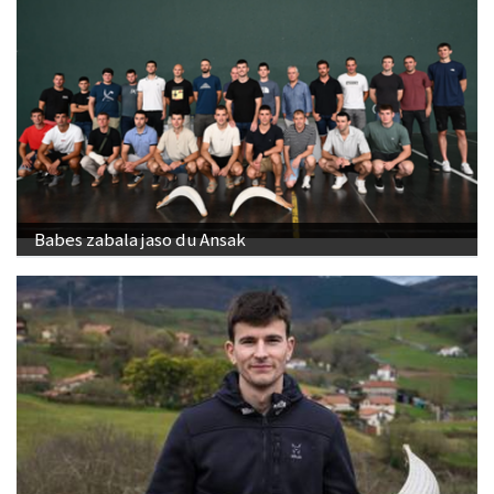
Babes zabala jaso du Ansak