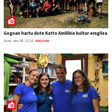
Gogoan hartu dute Katto Amilibia kultur eragilea
Aiurri
abu 08, 13:24
ANDOAIN