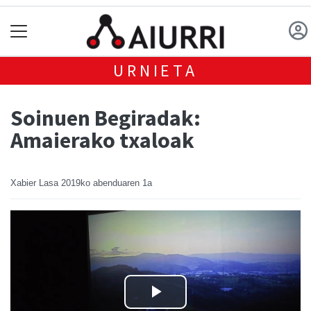
URNIETA
Soinuen Begiradak:
Amaierako txaloak
Xabier Lasa
2019ko abenduaren 1a