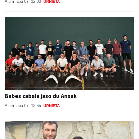
Aiurri
abu 07, 12:00
URNIETA
Babes zabala jaso du Ansak
Aiurri
abu 07, 13:55
URNIETA