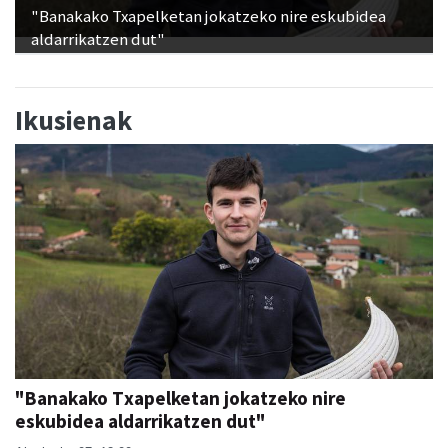
"Banakako Txapelketan jokatzeko nire eskubidea
aldarrikatzen dut"
Ikusienak
"Banakako Txapelketan jokatzeko nire
eskubidea aldarrikatzen dut"