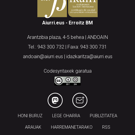
Aiurri.eus - Erroitz BM
Arantzibia plaza, 4-5 behea | ANDOAIN
Tel.: 943 300 732 | Faxa: 943 300 731
andoain@aiurri.eus | idazkaritza@aiurri.eus
Codesyntaxek garatua
HONI BURUZ
LEGE OHARRA
PUBLIZITATEA
ARAUAK
HARREMANETARAKO
RSS