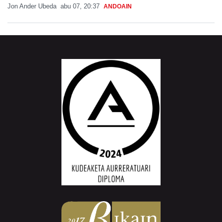
Jon Ander Ubeda
abu 07, 20:37
ANDOAIN