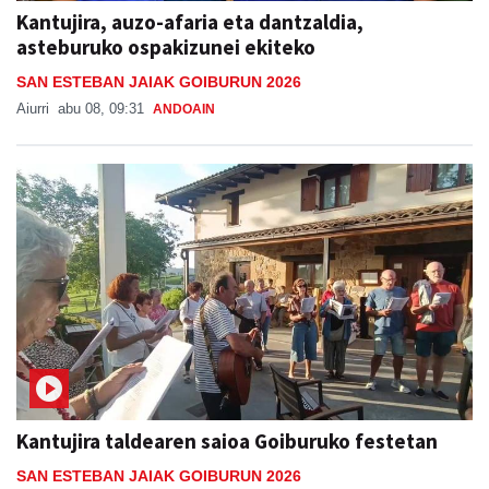
Kantujira, auzo-afaria eta dantzaldia,
asteburuko ospakizunei ekiteko
SAN ESTEBAN JAIAK GOIBURUN 2026
Aiurri
abu 08, 09:31
ANDOAIN
Kantujira taldearen saioa Goiburuko festetan
SAN ESTEBAN JAIAK GOIBURUN 2026