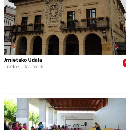
Previous
Next
Urnietako AEK euskaltegia
Urnieta
- Euskaltegiak