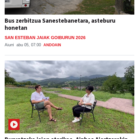
Bus zerbitzua Sanestebanetara, asteburu
honetan
SAN ESTEBAN JAIAK GOIBURUN 2026
Aiurri
abu 05, 07:00
ANDOAIN
Buruntzako jaien atarikoa, Ainhoa Aiertzarekin
BURUNTZAKO JAIAK 2026