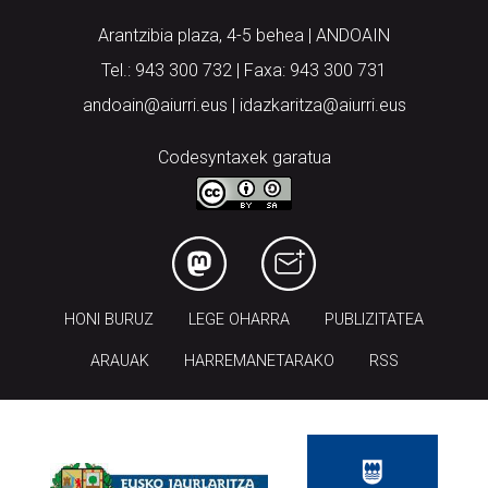
Tel.: 943 300 732 | Faxa: 943 300 731
andoain@aiurri.eus | idazkaritza@aiurri.eus
Codesyntaxek garatua
HONI BURUZ
LEGE OHARRA
PUBLIZITATEA
ARAUAK
HARREMANETARAKO
RSS