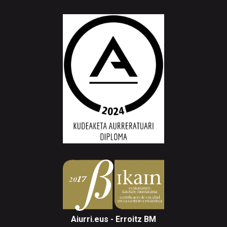
Aiurri.eus - Erroitz BM
Arantzibia plaza, 4-5 behea | ANDOAIN