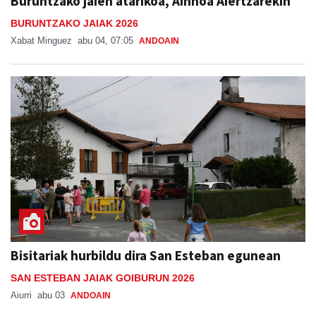
Xabat Minguez
abu 04, 07:05
ANDOAIN
Bisitariak hurbildu dira San Esteban egunean
SAN ESTEBAN JAIAK GOIBURUN 2026
Aiurri
abu 03
ANDOAIN