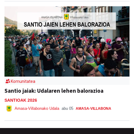
Komunitatea
Santio jaiak: Udalaren lehen balorazioa
SANTIOAK 2026
Amasa-Villabonako Udala
abu 05
AMASA-VILLABONA