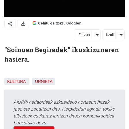
Gehitu gaitzazu Googlen
Entzun
Itzuli
"Soinuen Begiradak" ikuskizunaren
hasiera.
KULTURA
URNIETA
AIURRI hedabideak eskualdeko nortasun hitzak
jaso eta zabaltzen ditu. Harpidedun eginda, tokiko
albisteak euskaraz lantzen dituen komunikabidea
babestuko duzu.