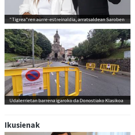
"Tigrea"ren aurre-estreinaldia, arratsaldean Saroben
Udalerrietan barrena igaroko da Donostiako Klasikoa
Ikusienak