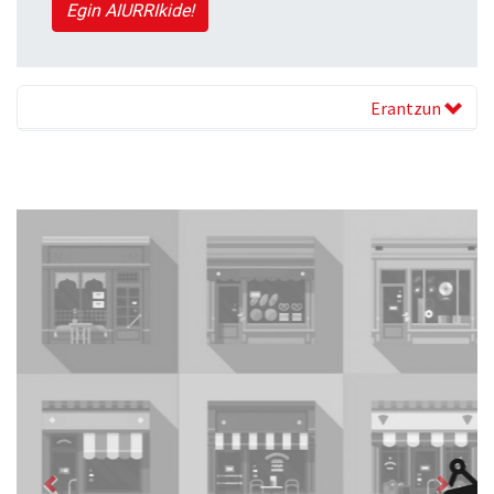
Egin AIURRIkide!
Erantzun
Previous
Next