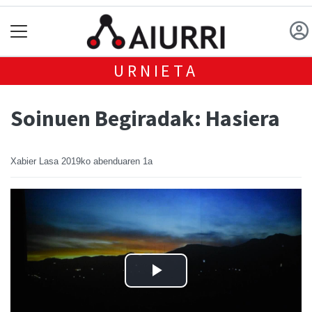
URNIETA
Soinuen Begiradak: Hasiera
Xabier Lasa
2019ko abenduaren 1a