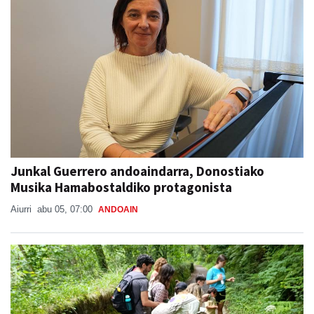
Junkal Guerrero andoaindarra, Donostiako
Musika Hamabostaldiko protagonista
Aiurri
abu 05, 07:00
ANDOAIN