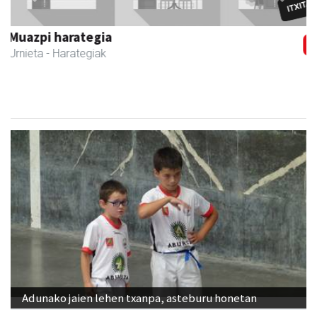
Urnietako Udala
Urnieta
- Udaletxeak
Adunako jaien lehen txanpa, asteburu honetan