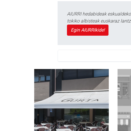
AIURRI hedabideak eskualdeko n
tokiko albisteak euskaraz lan
Egin AIURRIkide!