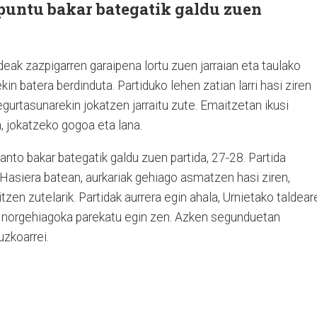
, puntu bakar bategatik galdu zuen
eak zazpigarren garaipena lortu zuen jarraian eta taulako
kin batera berdinduta. Partiduko lehen zatian larri hasi ziren
segurtasunarekin jokatzen jarraitu zute. Emaitzetan ikusi
, jokatzeko gogoa eta lana.
 tanto bakar bategatik galdu zuen partida, 27-28. Partida
 Hasiera batean, aurkariak gehiago asmatzen hasi ziren,
tzen zutelarik. Partidak aurrera egin ahala, Urnietako taldear
 norgehiagoka parekatu egin zen. Azken segunduetan
uzkoarrei.