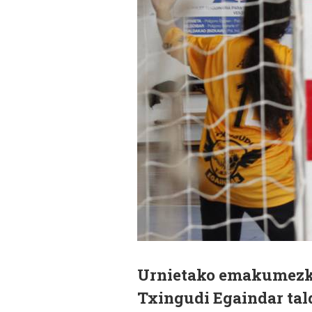
Urnietako emakumezkoe
Txingudi Egaindar tald