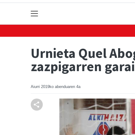
Urnieta Quel Ab
zazpigarren garai
Aiurri
2019ko abenduaren 4a