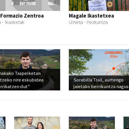
 Formazio Zentroa
Magale Ikastetxea
a
- Ikasketak
Urnieta
- Hezkuntza
nakako Txapelketan
atzeko nire eskubidea
Sorabilla Trail, aurtengo
rrikatzen dut"
jaietako berrikuntza nagus