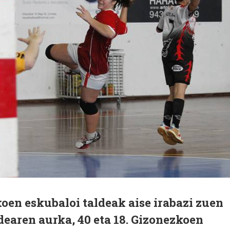
n eskubaloi taldeak aise irabazi zuen
earen aurka, 40 eta 18. Gizonezkoen