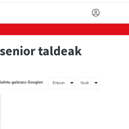
enior taldeak
Gehitu gaitzazu Googlen
Entzun
Itzuli