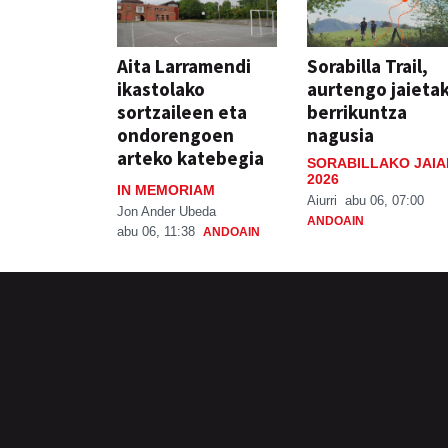
Aita Larramendi
Sorabilla Trail,
ikastolako
aurtengo jaieta
sortzaileen eta
berrikuntza
ondorengoen
nagusia
arteko katebegia
SORABILLAKO JAIA
2026
IN MEMORIAM
Aiurri
abu 06, 07:00
Jon Ander Ubeda
ANDOAIN
abu 06, 11:38
ANDOAIN