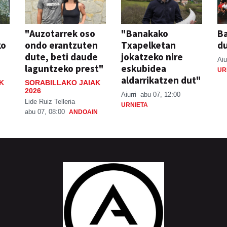
"Auzotarrek oso
"Banakako
Ba
ko
ondo erantzuten
Txapelketan
d
dute, beti daude
jokatzeko nire
Aiu
laguntzeko prest"
eskubidea
UR
aldarrikatzen dut"
K
SORABILLAKO JAIAK
2026
Aiurri
abu 07, 12:00
Lide Ruiz Telleria
URNIETA
abu 07, 08:00
ANDOAIN