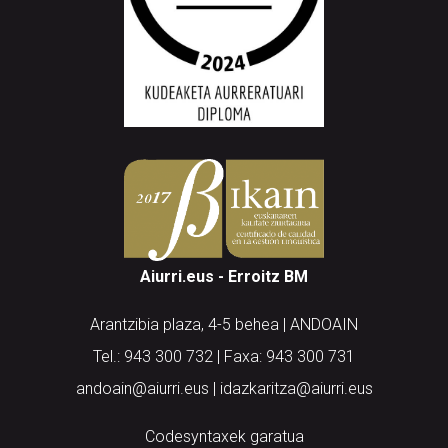
Aiurri.eus - Erroitz BM
Arantzibia plaza, 4-5 behea | ANDOAIN
Tel.: 943 300 732 | Faxa: 943 300 731
andoain@aiurri.eus | idazkaritza@aiurri.eus
Codesyntaxek garatua