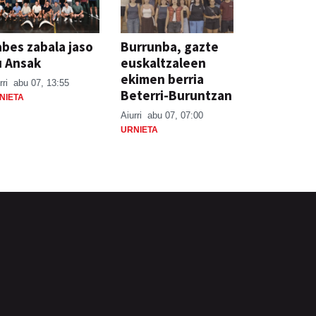
bes zabala jaso
Burrunba, gazte
u Ansak
euskaltzaleen
ekimen berria
rri
abu 07, 13:55
Beterri-Buruntzan
NIETA
Aiurri
abu 07, 07:00
URNIETA