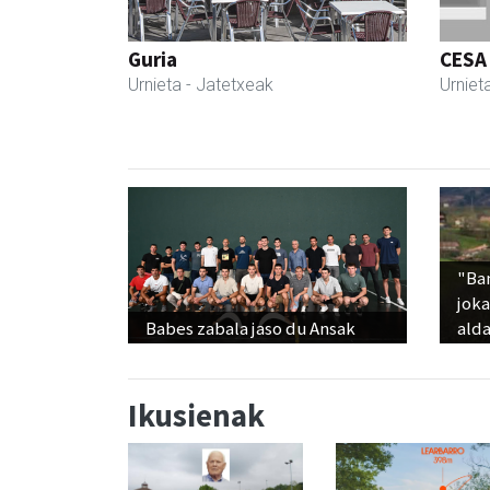
Guria
CESA
Urnieta
- Jatetxeak
Urniet
"Ba
jok
Babes zabala jaso du Ansak
alda
Ikusienak