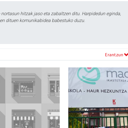
ortasun hitzak jaso eta zabaltzen ditu. Harpidedun eginda,
tzen dituen komunikabidea babestuko duzu.
Erantzun