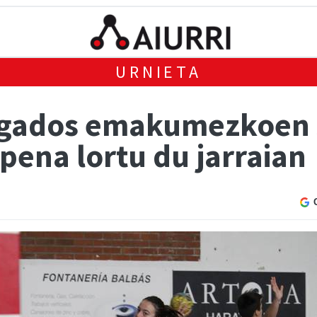
URNIETA
ogados emakumezkoen s
pena lortu du jarraian