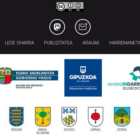
LEGE OHARRA
PUBLIZITATEA
ARAUAK
HARREMANET