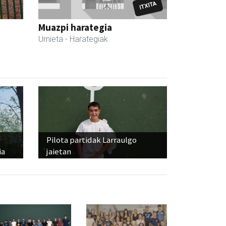
Muazpi harategia
Urnieta
- Harategiak
Pilota partidak Larraulgo
ia
jaietan