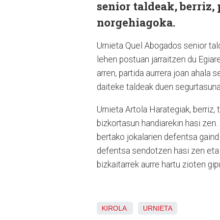
senior taldeak, berriz
norgehiagoka.
Urnieta Quel Abogados senior tald
lehen postuan jarraitzen du Egiare
arren, partida aurrera joan ahala 
daiteke taldeak duen segurtasuna
Urnieta Artola Harategiak, berriz,
bizkortasun handiarekin hasi zen.
bertako jokalarien defentsa gaindi
defentsa sendotzen hasi zen eta
bizkaitarrek aurre hartu zioten gip
KIROLA
URNIETA