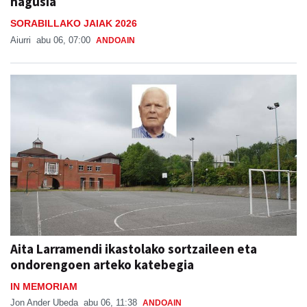
nagusia
SORABILLAKO JAIAK 2026
Aiurri
abu 06, 07:00
ANDOAIN
Aita Larramendi ikastolako sortzaileen eta
ondorengoen arteko katebegia
IN MEMORIAM
Jon Ander Ubeda
abu 06, 11:38
ANDOAIN