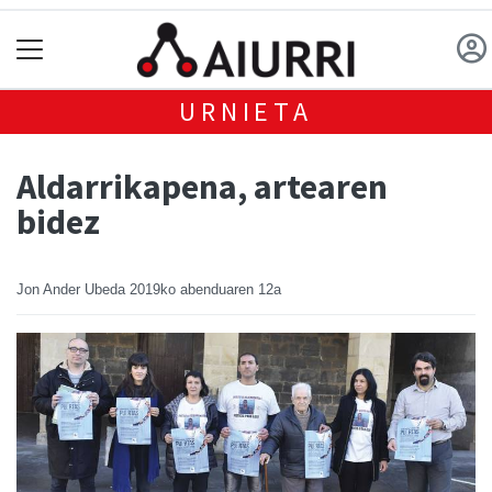
URNIETA
Aldarrikapena, artearen
bidez
Jon Ander Ubeda
2019ko abenduaren 12a