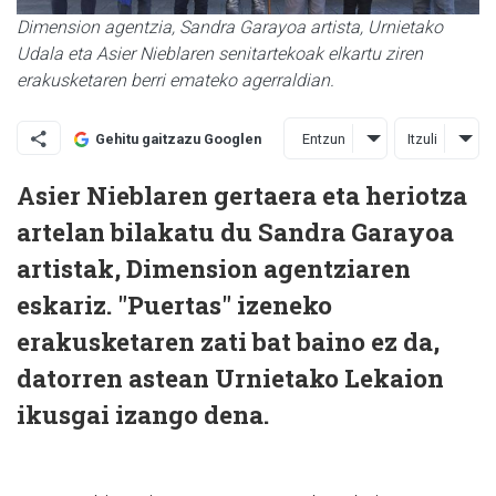
Dimension agentzia, Sandra Garayoa artista, Urnietako
Udala eta Asier Nieblaren senitartekoak elkartu ziren
erakusketaren berri emateko agerraldian.
Entzun
Itzuli
Gehitu gaitzazu Googlen
Asier Nieblaren gertaera eta heriotza
artelan bilakatu du Sandra Garayoa
artistak, Dimension agentziaren
eskariz. "Puertas" izeneko
erakusketaren zati bat baino ez da,
datorren astean Urnietako Lekaion
ikusgai izango dena.