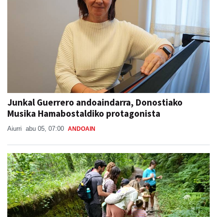
Junkal Guerrero andoaindarra, Donostiako
Musika Hamabostaldiko protagonista
Aiurri
abu 05, 07:00
ANDOAIN