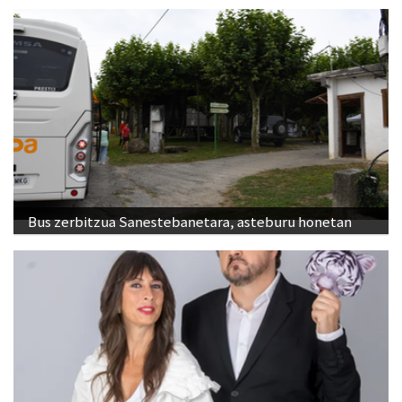
Bus zerbitzua Sanestebanetara, asteburu honetan