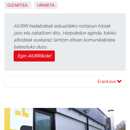
GIZARTEA
URNIETA
AIURRI hedabideak eskualdeko nortasun hitzak
jaso eta zabaltzen ditu. Harpidedun eginda, tokiko
albisteak euskaraz lantzen dituen komunikabidea
babestuko duzu.
Egin AIURRIkide!
Erantzun