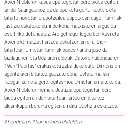
Asier Nieblaren kasua epaitegietan bere bidea egiten
ari da. Gaur gaurkoz ez da epaiketa gertu ikusten, eta
bitarte horretan erasotzailea espetxean dago. Familiak
justizia eskatuko du, indarkeria matxistaren argudioa
oso tinko defendatuz. Are gehiago, legea berrikusi eta
Asier biktimatzat hartzea eskatzen ari dira. Bien
bitartean, Urnietan familiak babes handia jaso du
bizilagunen eta Udalaren aldetik. Datorren abenduaren
19an "Puertas" erakusketa zabalduko dute, Dimension
agentziaren bitartez gauzatu dena. Estatu mailan
ikusgai izan eta gero, egitasmoa Urnietan amaituko da.
Asier Nieblaren herrian. Justizia epaitegietan bere
bidea egiten ari den bitartean, artearen bitartez
aldarrikapen berdina egiten ari dira. Justizia eskatzea.
Abenduaren 19an irekiera ekitaldea