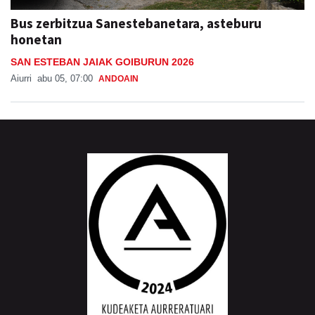
Bus zerbitzua Sanestebanetara, asteburu
honetan
SAN ESTEBAN JAIAK GOIBURUN 2026
Aiurri
abu 05, 07:00
ANDOAIN