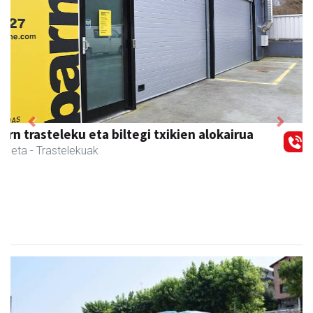
Previous
Next
CESA Formazio Zentroa
Urnieta
- Ikasketak