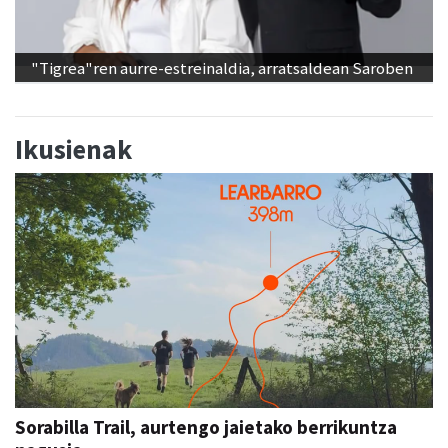
"Tigrea"ren aurre-estreinaldia, arratsaldean Saroben
Ikusienak
Sorabilla Trail, aurtengo jaietako berrikuntza