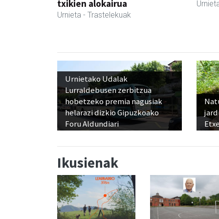
txikien alokairua
Urniet
Urnieta
- Trastelekuak
Urnietako Udalak
Lurraldebusen zerbitzua
hobetzeko premia nagusiak
Nat
helarazi dizkio Gipuzkoako
jard
Foru Aldundiari
Etx
Ikusienak