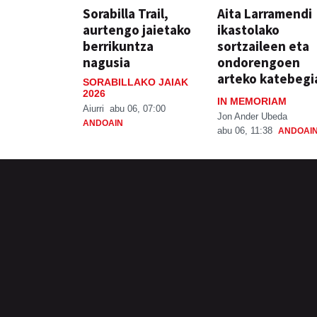
Sorabilla Trail,
Aita Larramendi
aurtengo jaietako
ikastolako
berrikuntza
sortzaileen eta
nagusia
ondorengoen
arteko katebegi
SORABILLAKO JAIAK
2026
IN MEMORIAM
Aiurri
abu 06, 07:00
Jon Ander Ubeda
ANDOAIN
abu 06, 11:38
ANDOAI