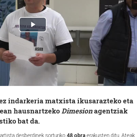
dez indarkeria matxista ikusarazteko eta
inean hausnartzeko
Dimesion
agentziak
stiko bat da.
 artista desberdinek sorturiko
48 obra
erakusten ditu. Ateak