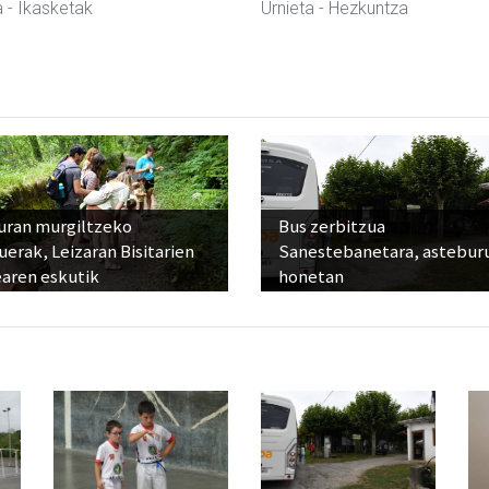
a
- Ikasketak
Urnieta
- Hezkuntza
uran murgiltzeko
Bus zerbitzua
uerak, Leizaran Bisitarien
Sanestebanetara, astebur
earen eskutik
honetan