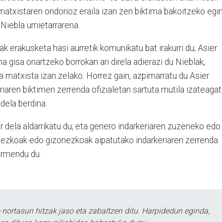
matxistaren ondorioz eraila izan zen biktima bakoitzeko egi
 Niebla urnietarrarena.
lak erakusketa hasi aurretik komunikatu bat irakurri du; Asier
a gisa onartzeko borrokan ari direla adierazi du Nieblak,
a matxista izan zelako. Horrez gain, azpimarratu du Asier
iaren biktimen zerrenda ofizialetan sartuta mutila izateagat
dela berdina.
r dela aldarrikatu du, eta genero indarkeriaren zuzeneko edo
ezkoak edo gizonezkoak aipatutako indarkeriaren zerrenda
barmendu du.
ortasun hitzak jaso eta zabaltzen ditu. Harpidedun eginda,