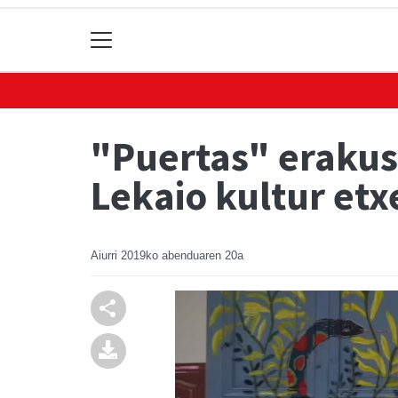
"Puertas" erakus
Lekaio kultur et
Aiurri
2019ko abenduaren 20a