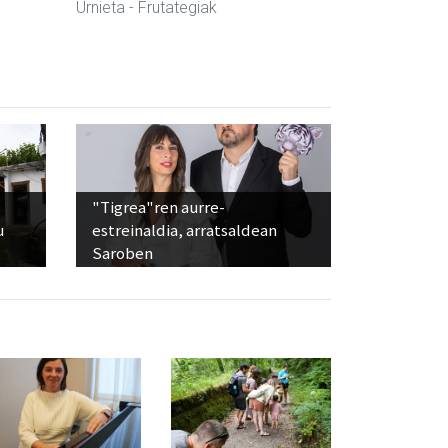
Urnieta
- Frutategiak
"Tigrea"ren aurre-
u
estreinaldia, arratsaldean
Saroben