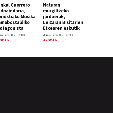
nkal Guerrero
Naturan
doaindarra,
murgiltzeko
nostiako Musika
jarduerak,
amabostaldiko
Leizaran Bisitarien
otagonista
Etxearen eskutik
rri
abu 05, 07:00
Aiurri
abu 05, 08:30
DOAIN
ANDOAIN