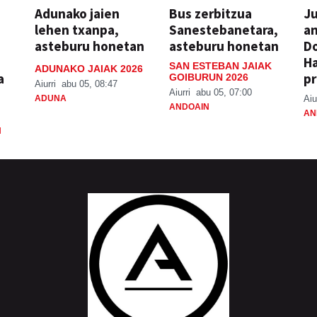
Adunako jaien
Bus zerbitzua
Ju
lehen txanpa,
Sanestebanetara,
an
asteburu honetan
asteburu honetan
Do
H
SAN ESTEBAN JAIAK
ADUNAKO JAIAK 2026
a
pr
GOIBURUN 2026
Aiurri
abu 05, 08:47
Aiurri
abu 05, 07:00
ADUNA
Aiu
ANDOAIN
AN
N