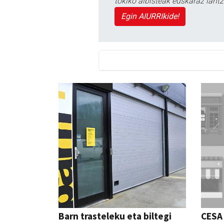
tokiko albisteak euskaraz lan
Egin AIURRIkide!
Barn trasteleku eta biltegi
CESA