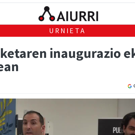
URNIETA
ketaren inaugurazio ek
xean