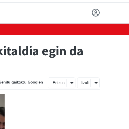
italdia egin da
Gehitu gaitzazu Googlen
Entzun
Itzuli