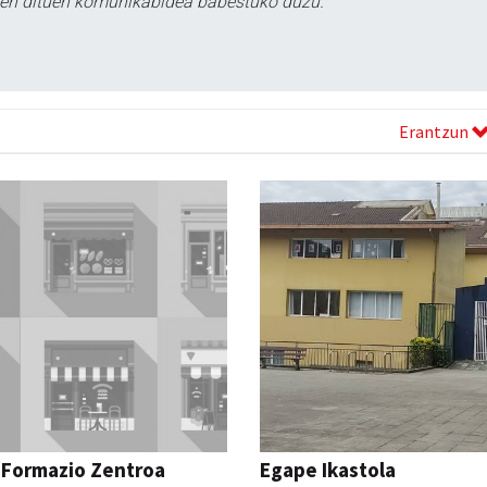
tzen dituen komunikabidea babestuko duzu.
Erantzun
 Formazio Zentroa
Egape Ikastola