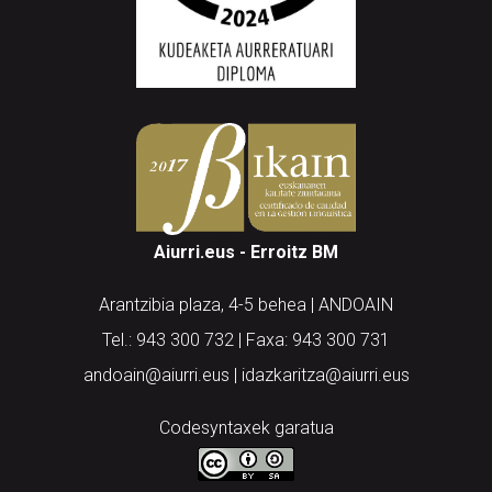
Aiurri.eus - Erroitz BM
Arantzibia plaza, 4-5 behea | ANDOAIN
Tel.: 943 300 732 | Faxa: 943 300 731
andoain@aiurri.eus | idazkaritza@aiurri.eus
Codesyntaxek garatua