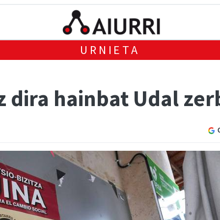
URNIETA
 dira hainbat Udal zer