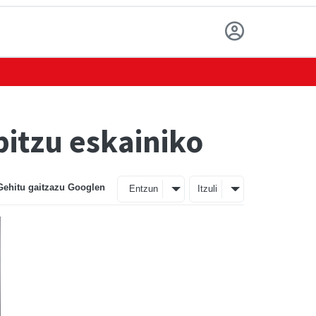
bitzu eskainiko
Gehitu gaitzazu Googlen
Entzun
Itzuli