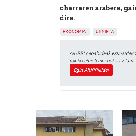
oharraren arabera, gai
dira.
EKONOMIA
URNIETA
AIURRI hedabideak eskualdeko n
tokiko albisteak euskaraz lan
Egin AIURRIkide!