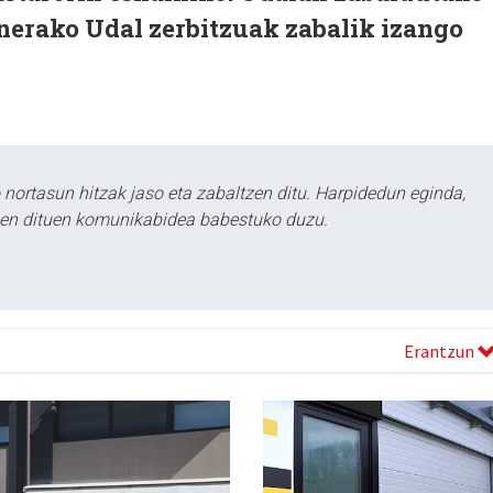
nerako Udal zerbitzuak zabalik izango
ortasun hitzak jaso eta zabaltzen ditu. Harpidedun eginda,
tzen dituen komunikabidea babestuko duzu.
Erantzun