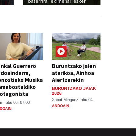
baserrira" ekimenari esker
nkal Guerrero
Buruntzako jaien
doaindarra,
atarikoa, Ainhoa
nostiako Musika
Aiertzarekin
amabostaldiko
BURUNTZAKO JAIAK
otagonista
2026
Xabat Minguez
abu 04
rri
abu 05, 07:00
ANDOAIN
DOAIN