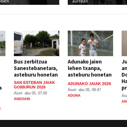
oben
aurrean
Bus zerbitzua
Adunako jaien
Ju
Sanestebanetara,
lehen txanpa,
an
asteburu honetan
asteburu honetan
Do
H
SAN ESTEBAN JAIAK
ADUNAKO JAIAK 2026
a
pr
GOIBURUN 2026
Aiurri
abu 05, 08:47
Aiurri
abu 05, 07:00
ADUNA
Aiu
ANDOAIN
AN
N