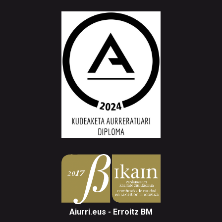
Aiurri.eus - Erroitz BM