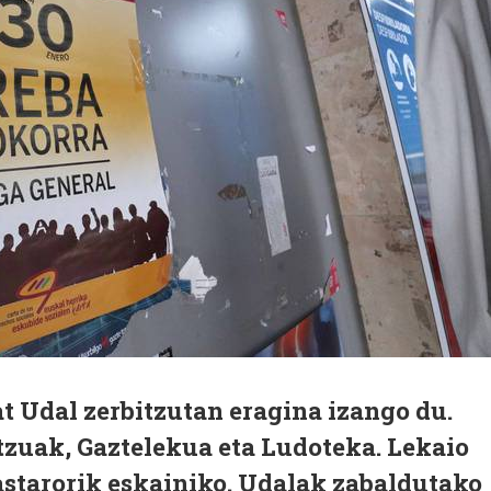
t Udal zerbitzutan eragina izango du.
tzuak, Gaztelekua eta Ludoteka. Lekaio
astarorik eskainiko. Udalak zabaldutako