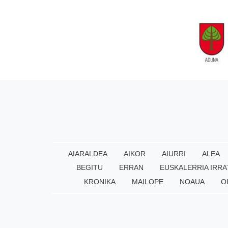
AIARALDEA
AIKOR
AIURRI
ALEA
BEGITU
ERRAN
EUSKALERRIA IRRA
KRONIKA
MAILOPE
NOAUA
O