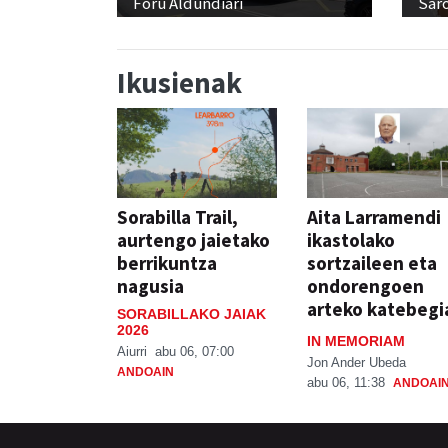
Foru Aldundiari
Sar
Ikusienak
Sorabilla Trail,
Aita Larramendi
aurtengo jaietako
ikastolako
berrikuntza
sortzaileen eta
nagusia
ondorengoen
arteko katebegi
SORABILLAKO JAIAK
2026
IN MEMORIAM
Aiurri
abu 06, 07:00
Jon Ander Ubeda
ANDOAIN
abu 06, 11:38
ANDOAI