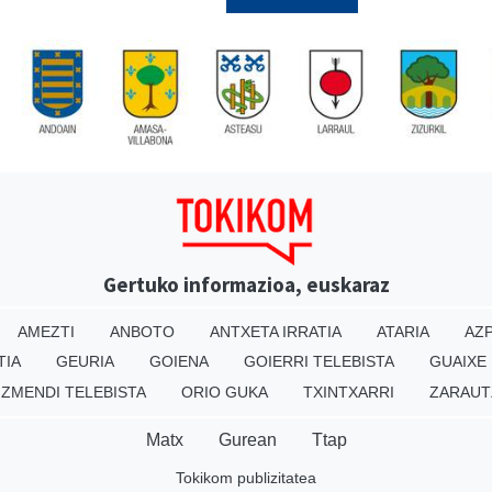
Gertuko informazioa, euskaraz
AMEZTI
ANBOTO
ANTXETA IRRATIA
ATARIA
AZP
TIA
GEURIA
GOIENA
GOIERRI TELEBISTA
GUAIXE
IZMENDI TELEBISTA
ORIO GUKA
TXINTXARRI
ZARAUT
Matx
Gurean
Ttap
Tokikom publizitatea