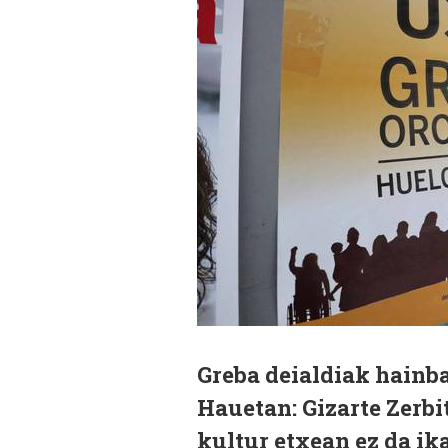
Greba deialdiak hainba
Hauetan: Gizarte Zerbi
kultur etxean ez da ik