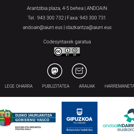
Arantzibia plaza, 4-5 behea | ANDOAIN
Tel.: 943 300 732 | Faxa: 943 300 731
andoain@aiurri.eus | idazkaritza@aiurri.eus
Codesyntaxek garatua
LEGE OHARRA
PUBLIZITATEA
ARAUAK
HARREMANET