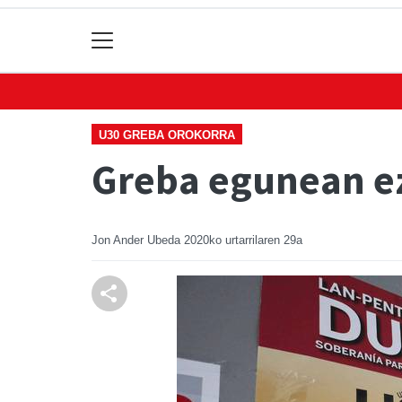
U30 GREBA OROKORRA
Greba egunean ez
Jon Ander Ubeda
2020ko urtarrilaren 29a