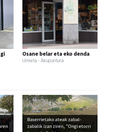
egi
Osane belar eta eko denda
Urnieta
- Akupuntura
Baserrietako ateak zabal-
aren
zabalik izan ziren, "Ongi etorri