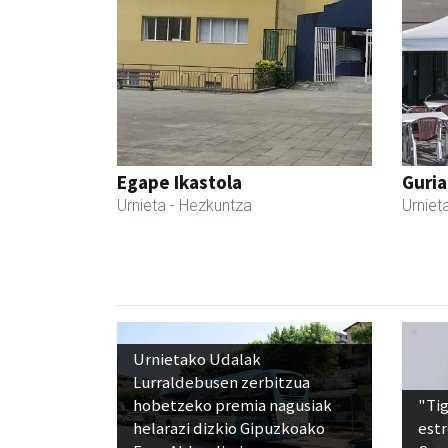
Egape Ikastola
Guria
Urnieta
- Hezkuntza
Urniet
Urnietako Udalak
Lurraldebusen zerbitzua
hobetzeko premia nagusiak
"Tig
helarazi dizkio Gipuzkoako
estr