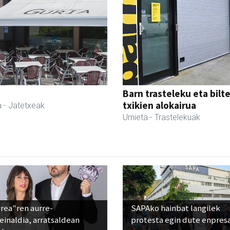
Barn trasteleku eta bilt
txikien alokairua
a
- Jatetxeak
Urnieta
- Trastelekuak
rea"ren aurre-
SAPAko hainbat langilek
einaldia, arratsaldean
protesta egin dute enpres