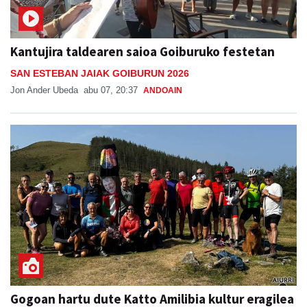
Kantujira taldearen saioa Goiburuko festetan
SAN ESTEBAN JAIAK GOIBURUN 2026
Jon Ander Ubeda
abu 07, 20:37
ANDOAIN
Gogoan hartu dute Katto Amilibia kultur eragilea
Aiurri
abu 08, 13:24
ANDOAIN