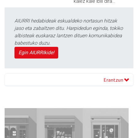
kalez kale ibili dira…
AIURRI hedabideak eskualdeko nortasun hitzak
jaso eta zabaltzen ditu. Harpidedun eginda, tokiko
albisteak euskaraz lantzen dituen komunikabidea
babestuko duzu.
Egin AIURRIkide!
Erantzun