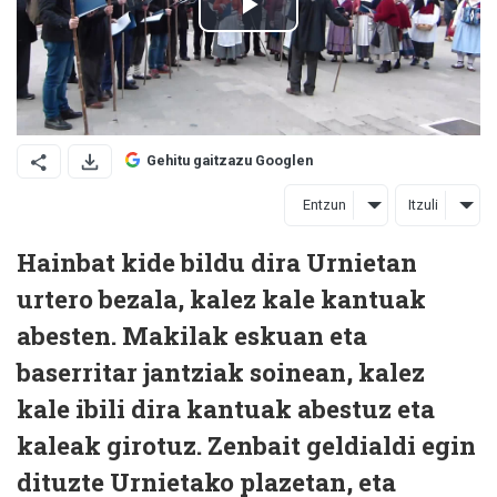
Gehitu gaitzazu Googlen
Entzun
Itzuli
Hainbat kide bildu dira Urnietan
urtero bezala, kalez kale kantuak
abesten. Makilak eskuan eta
baserritar jantziak soinean, kalez
kale ibili dira kantuak abestuz eta
kaleak girotuz. Zenbait geldialdi egin
dituzte Urnietako plazetan, eta