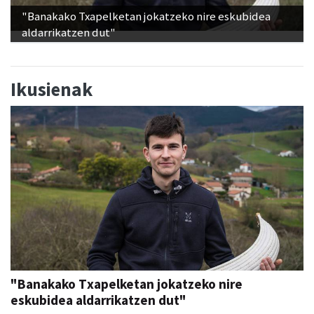
aldarrikatzen dut"
Ikusienak
"Banakako Txapelketan jokatzeko nire
eskubidea aldarrikatzen dut"
Aiurri
abu 07, 12:00
URNIETA