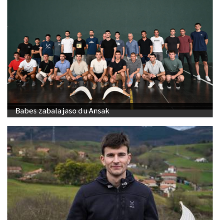
Babes zabala jaso du Ansak
"Banakako Txapelketan jokatzeko nire eskubidea