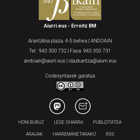
Aiurri.eus - Erroitz BM
Arantzibia plaza, 4-5 behea | ANDOAIN
Tel.: 943 300 732 | Faxa: 943 300 731
andoain@aiurri.eus | idazkaritza@aiurri.eus
Codesyntaxek garatua
HONI BURUZ
LEGE OHARRA
PUBLIZITATEA
ARAUAK
HARREMANETARAKO
RSS