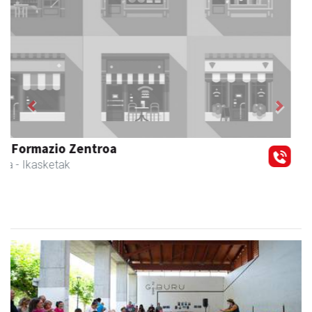
Previous
Next
Ikasmin ikasketa zentroa
Urnieta
- Ikasketa zentroak