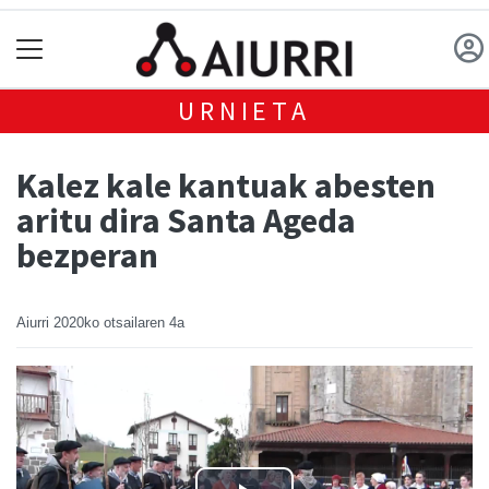
URNIETA
Kalez kale kantuak abesten
aritu dira Santa Ageda
bezperan
Aiurri
2020ko otsailaren 4a