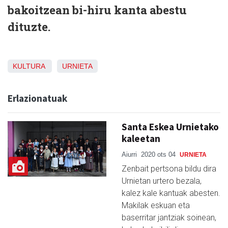
bakoitzean bi-hiru kanta abestu
dituzte.
KULTURA
URNIETA
Erlazionatuak
Santa Eskea Urnietako
kaleetan
Aiurri
2020 ots 04
URNIETA
Zenbait pertsona bildu dira
Urnietan urtero bezala,
kalez kale kantuak abesten.
Makilak eskuan eta
baserritar jantziak soinean,