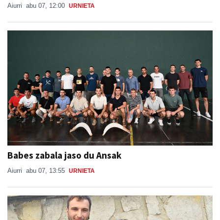
Babes zabala jaso du Ansak
Aiurri
abu 07, 13:55
URNIETA