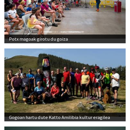
Potx magoak girotu du goiza
Gogoan hartu dute Katto Amilibia kultur eragilea