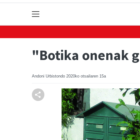
"Botika onenak g
Andoni Urbistondo
2020ko otsailaren 15a