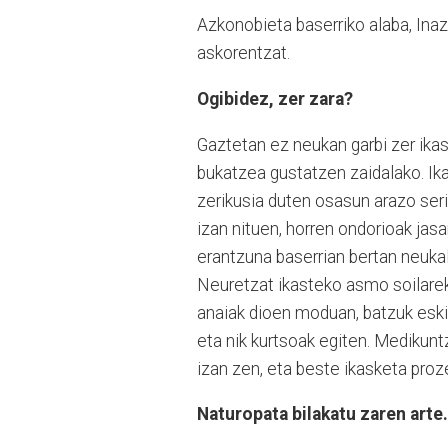
Azkonobieta baserriko alaba, Ina
askorentzat.
Ogibidez, zer zara?
Gaztetan ez neukan garbi zer ikas
bukatzea gustatzen zaidalako. Ika
zerikusia duten osasun arazo serio
izan nituen, horren ondorioak jas
erantzuna baserrian bertan neukal
Neuretzat ikasteko asmo soilarek
anaiak dioen moduan, batzuk eskia
eta nik kurtsoak egiten. Medikunt
izan zen, eta beste ikasketa proze
Naturopata bilakatu zaren arte.