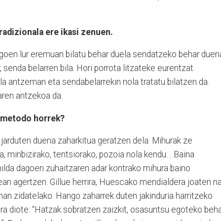
adizionala ere ikasi zenuen.
dagoen lur eremuan bilatu behar duela sendatzeko behar duen
, senda belarren bila. Hori porrota litzateke eurentzat.
a antzeman eta sendabelarrekin nola tratatu bilatzen da.
aren antzekoa da.
o metodo horrek?
 jarduten duena zaharkitua geratzen dela. Mihurak ze
ra, minbizirako, tentsiorako, pozoia nola kendu… Baina
ilda dagoen zuhaitzaren adar kontrako mihura baino
an agertzen. Gillue herrira, Huescako mendialdera joaten na
eman zidatelako. Hango zaharrek duten jakinduria harritzeko
ra diote: “Hatzak sobratzen zaizkit, osasuntsu egoteko beh