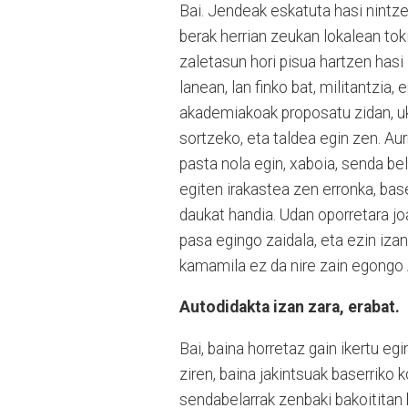
Bai. Jendeak eskatuta hasi nintze
berak herrian zeukan lokalean tok
zaletasun hori pisua hartzen hasi
lanean, lan finko bat, militantzi
akademiakoak proposatu zidan, uk
sortzeko, eta taldea egin zen. Au
pasta nola egin, xaboia, senda be
egiten irakastea zen erronka, bas
daukat handia. Udan oporretara 
pasa egingo zaidala, eta ezin izan
kamamila ez da nire zain egongo 
Autodidakta izan zara, erabat.
Bai, baina horretaz gain ikertu e
ziren, baina jakintsuak baserriko
sendabelarrak zenbaki bakoititan b