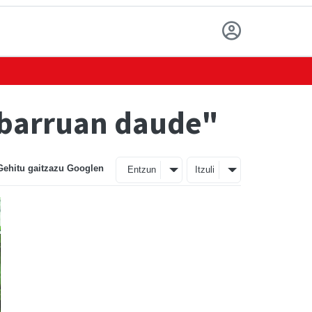
 barruan daude"
Gehitu gaitzazu Googlen
Entzun
Itzuli