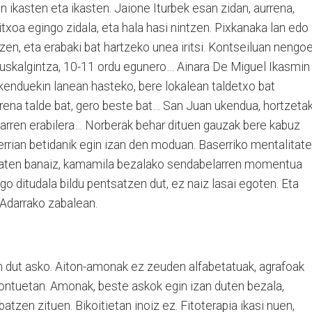
n ikasten eta ikasten. Jaione Iturbek esan zidan, aurrena,
itxoa egingo zidala, eta hala hasi nintzen. Pixkanaka lan edo
 zen, eta erabaki bat hartzeko unea iritsi. Kontseiluan nengo
a, euskalgintza, 10-11 ordu egunero… Ainara De Miguel Ikasmin
enduekin lanean hasteko, bere lokalean taldetxo bat
rrena talde bat, gero beste bat… San Juan ukendua, hortzeta
larren erabilera… Norberak behar dituen gauzak bere kabuz
errian betidanik egin izan den moduan. Baserriko mentalitat
joaten banaiz, kamamila bezalako sendabelarren momentua
go ditudala bildu pentsatzen dut, ez naiz lasai egoten. Eta
Adarrako zabalean.
gin dut asko. Aiton-amonak ez zeuden alfabetatuak, agrafoak
 kontuetan. Amonak, beste askok egin izan duten bezala,
atzen zituen. Bikoitietan inoiz ez. Fitoterapia ikasi nuen,