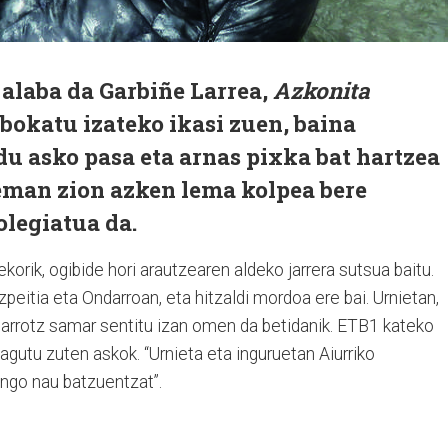
alaba da Garbiñe Larrea,
Azkonita
Abokatu izateko ikasi zuen, baina
u asko pasa eta arnas pixka bat hartzea
eman zion azken lema kolpea bere
olegiatua da.
ekorik, ogibide hori arautzearen aldeko jarrera sutsua baitu.
eitia eta Ondarroan, eta hitzaldi mordoa ere bai. Urnietan,
 arrotz samar sentitu izan omen da betidanik. ETB1 kateko
agutu zuten askok. “Urnieta eta inguruetan Aiurriko
ngo nau batzuentzat”.