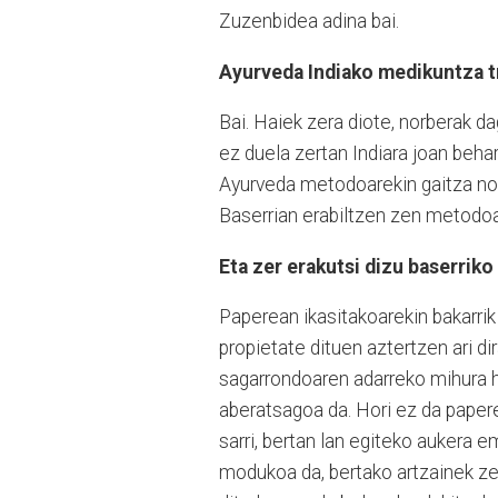
Zuzenbidea adina bai.
Ayurveda Indiako medikuntza tr
Bai. Haiek zera diote, norberak 
ez duela zertan Indiara joan behar
Ayurveda metodoarekin gaitza nol
Baserrian erabiltzen zen metodo
Eta zer erakutsi dizu baserrik
Paperean ikasitakoarekin bakarrik
propietate dituen aztertzen ari di
sagarrondoaren adarreko mihura h
aberatsagoa da. Hori ez da papere
sarri, bertan lan egiteko aukera 
modukoa da, bertako artzainek ze