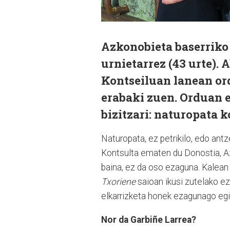
Azkonobieta baserriko 
urnietarrez (43 urte). 
Kontseiluan lanean ord
erabaki zuen. Orduan 
bizitzari: naturopata k
Naturopata, ez petrikilo, edo antz
Kontsulta ematen du Donostia, Azp
baina, ez da oso ezaguna. Kalean
Txoriene
saioan ikusi zutelako ez
elkarrizketa honek ezagunago egi
Nor da Garbiñe Larrea?