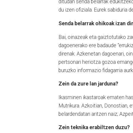
ditudan senda belarrak edukitzeko
du izen ofiziala. Eurek sabiduria d
Senda belarrak ohikoak izan di
Bai, oinazeak eta gaiztotutako z
dagoenerako ere badaude “errukiz
direnak. Azkenetan dagoenari, oi
pertsonari heriotza gozoa emango 
buruzko informazio fidagarria aurk
Zein da zure lan jarduna?
Ikasminen ikastaroak ematen hasi 
Mutrikura. Azkoitian, Donostian, e
belardendatan aritzen naiz; Azpei
Zein teknika erabiltzen duzu?