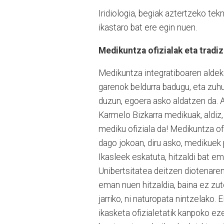
Iridiologia, begiak aztertzeko tek
ikastaro bat ere egin nuen.
Medikuntza ofizialak eta tradiz
Medikuntza integratiboaren aldeko
garenok beldurra badugu, eta zuhu
duzun, egoera asko aldatzen da. A
Karmelo Bizkarra medikuak, aldiz,
mediku ofiziala da! Medikuntza o
dago jokoan, diru asko, medikuek 
Ikasleek eskatuta, hitzaldi bat em
Unibertsitatea deitzen diotenaren
eman nuen hitzaldia, baina ez zute
jarriko, ni naturopata nintzelako.
ikasketa ofizialetatik kanpoko eze