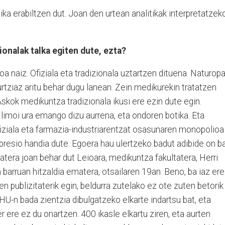
nika erabiltzen dut. Joan den urtean analitikak interpretatzek
ionalak talka egiten dute, ezta?
a naiz. Ofiziala eta tradizionala uztartzen dituena. Naturop
rtziaz aritu behar dugu lanean. Zein medikurekin tratatzen
skok medikuntza tradizionala ikusi ere ezin dute egin.
 limoi ura emango dizu aurrena, eta ondoren botika. Eta
fiziala eta farmazia-industriarentzat osasunaren monopolioa
presio handia dute. Egoera hau ulertzeko badut adibide on ba
atera joan behar dut Leioara, medikuntza fakultatera, Herri
 barruan hitzaldia ematera, otsailaren 19an. Beno, ba iaz ere
n publizitaterik egin, beldurra zutelako ez ote zuten betorik
 EHU-n bada zientzia dibulgatzeko elkarte indartsu bat, eta
r ere ez du onartzen. 400 ikasle elkartu ziren, eta aurten