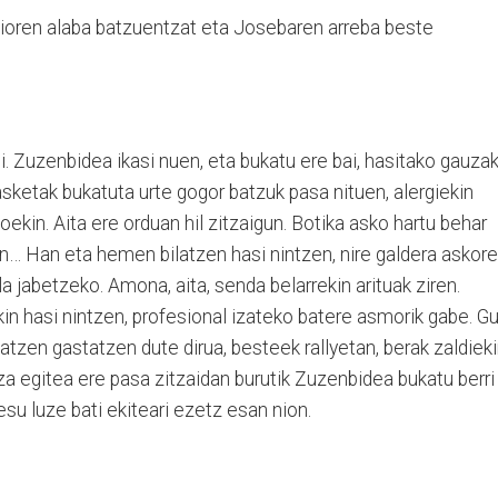
zioren alaba batzuentzat eta Josebaren arreba beste
i. Zuzenbidea ikasi nuen, eta bukatu ere bai, hasitako gauza
sketak bukatuta urte gogor batzuk pasa nituen, alergiekin
ekin. Aita ere orduan hil zitzaigun. Botika asko hartu behar
an… Han eta hemen bilatzen hasi nintzen, nire galdera askor
a jabetzeko. Amona, aita, senda belarrekin arituak ziren.
in hasi nintzen, profesional izateko batere asmorik gabe. G
tzen gastatzen dute dirua, besteek rallyetan, berak zaldieki
za egitea ere pasa zitzaidan burutik Zuzenbidea bukatu berri
su luze bati ekiteari ezetz esan nion.