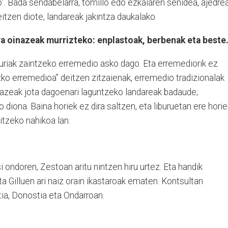
”. Bada sendabelarra, tomillo edo ezkaiaren senidea, ajedre
eitzen diote, landareak jakintza daukalako.
ra oinazeak murrizteko: enplastoak, berbenak eta beste
auriak zaintzeko erremedio asko dago. Eta erremediorik ez
ko erremedioa” deitzen zitzaienak, erremedio tradizionalak
nazeak jota dagoenari laguntzeko landareak badaude;
diona. Baina horiek ez dira saltzen, eta liburuetan ere horie
itzeko nahikoa lan.
ondoren, Zestoan aritu nintzen hiru urtez. Eta handik
ta Gilluen ari naiz orain ikastaroak ematen. Kontsultan
tia, Donostia eta Ondarroan.