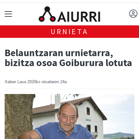
URNIETA
Belauntzaran urnietarra,
bizitza osoa Goiburura lotuta
Xabier Lasa
2020ko otsailaren 24a