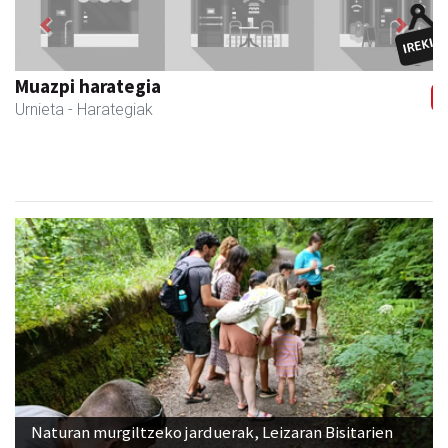
Previous
Next
Muazpi harategia
Urnieta
- Harategiak
Naturan murgiltzeko jarduerak, Leizaran Bisitarien