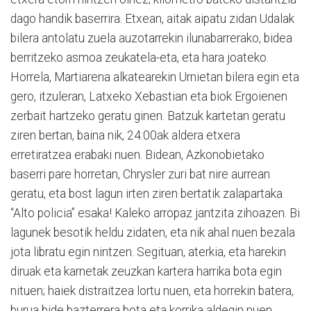
dago handik baserrira. Etxean, aitak aipatu zidan Udalak
bilera antolatu zuela auzotarrekin ilunabarrerako, bidea
berritzeko asmoa zeukatela-eta, eta hara joateko.
Horrela, Martiarena alkatearekin Urnietan bilera egin eta
gero, itzuleran, Latxeko Xebastian eta biok Ergoienen
zerbait hartzeko geratu ginen. Batzuk kartetan geratu
ziren bertan, baina nik, 24:00ak aldera etxera
erretiratzea erabaki nuen. Bidean, Azkonobietako
baserri pare horretan, Chrysler zuri bat nire aurrean
geratu, eta bost lagun irten ziren bertatik zalapartaka.
“Alto policia” esaka! Kaleko arropaz jantzita zihoazen. Bi
lagunek besotik heldu zidaten, eta nik ahal nuen bezala
jota libratu egin nintzen. Segituan, aterkia, eta harekin
diruak eta karnetak zeuzkan kartera harrika bota egin
nituen; haiek distraitzea lortu nuen, eta horrekin batera,
burua bide bazterrera bota eta korrika aldegin nuen