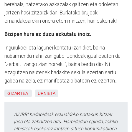
berehala, hatzetako azkazalak galtzen eta odoletan
jartzen hasi zitzaizkidan. Burlatako brujoak
emandakoarekin onera etorri nintzen, hari eskerrak!
Bizipen hura ez duzu ezkutatu inoiz.
Ingurukoei eta lagunei kontatu izan diet, baina
nabarmendu nahi izan gabe. Jendeak igual esaten du
“zerbait izango zian horrek...”, baina berdin dio. Ni
ezagutzen nautenek badakite sekula ezertan sartu
gabea naizela, ez manifestazio batean ez ezertan...
GIZARTEA
URNIETA
AIURRI hedabideak eskualdeko nortasun hitzak
jaso eta zabaltzen ditu. Harpidedun eginda, tokiko
albisteak euskaraz lantzen dituen komunikabidea