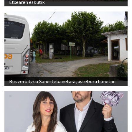
Etxearen eskutik
Bus zerbitzua Sanestebanetara, asteburu honetan