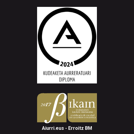
Aiurri.eus - Erroitz BM