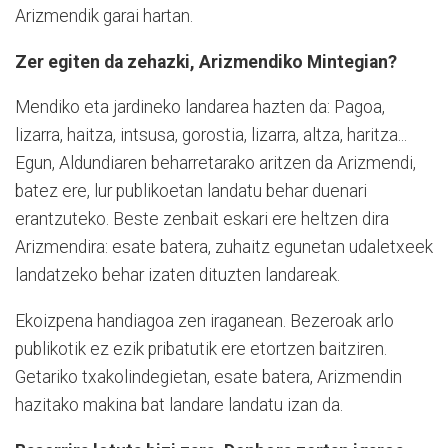
Arizmendik garai hartan.
Zer egiten da zehazki, Arizmendiko Mintegian?
Mendiko eta jardineko landarea hazten da: Pagoa,
lizarra, haitza, intsusa, gorostia, lizarra, altza, haritza...
Egun, Aldundiaren beharretarako aritzen da Arizmendi,
batez ere, lur publikoetan landatu behar duenari
erantzuteko. Beste zenbait eskari ere heltzen dira
Arizmendira: esate batera, zuhaitz egunetan udaletxeek
landatzeko behar izaten dituzten landareak.
Ekoizpena handiagoa zen iraganean. Bezeroak arlo
publikotik ez ezik pribatutik ere etortzen baitziren.
Getariko txakolindegietan, esate batera, Arizmendin
hazitako makina bat landare landatu izan da.