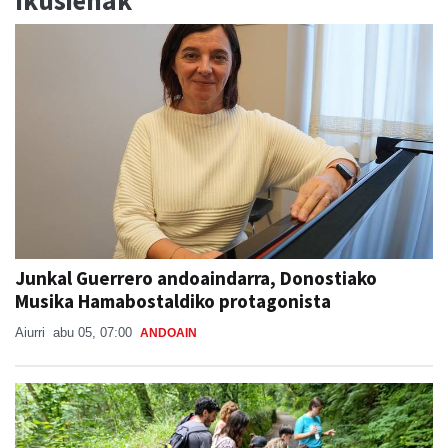
Ikusienak
Junkal Guerrero andoaindarra, Donostiako
Musika Hamabostaldiko protagonista
Aiurri
abu 05, 07:00
ANDOAIN