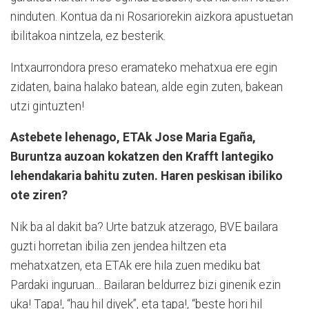
ninduten. Kontua da ni Rosariorekin aizkora apustuetan
ibilitakoa nintzela, ez besterik.
Intxaurrondora preso eramateko mehatxua ere egin
zidaten, baina halako batean, alde egin zuten, bakean
utzi gintuzten!
Astebete lehenago, ETAk Jose Maria Egaña,
Buruntza auzoan kokatzen den Krafft lantegiko
lehendakaria bahitu zuten. Haren peskisan ibiliko
ote ziren?
Nik ba al dakit ba? Urte batzuk atzerago, BVE bailara
guzti horretan ibilia zen jendea hiltzen eta
mehatxatzen, eta ETAk ere hila zuen mediku bat
Pardaki inguruan... Bailaran beldurrez bizi ginenik ezin
uka! Tapa!, “hau hil diyek”, eta tapa!, “beste hori hil