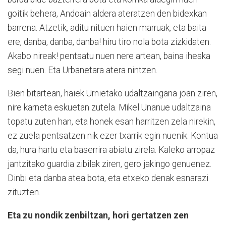
goitik behera, Andoain aldera ateratzen den bidexkan
barrena. Atzetik, aditu nituen haien marruak, eta baita
ere, danba, danba, danba! hiru tiro nola bota zizkidaten.
Akabo nireak! pentsatu nuen nere artean, baina iheska
segi nuen. Eta Urbanetara atera nintzen.
Bien bitartean, haiek Urnietako udaltzaingana joan ziren,
nire karneta eskuetan zutela. Mikel Unanue udaltzaina
topatu zuten han, eta honek esan harritzen zela nirekin,
ez zuela pentsatzen nik ezer txarrik egin nuenik. Kontua
da, hura hartu eta baserrira abiatu zirela. Kaleko arropaz
jantzitako guardia zibilak ziren, gero jakingo genuenez.
Dinbi eta danba atea bota, eta etxeko denak esnarazi
zituzten.
Eta zu nondik zenbiltzan, hori gertatzen zen