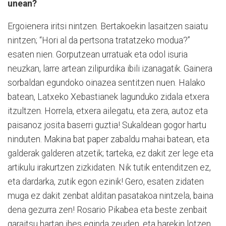
unean?
Ergoienera iritsi nintzen. Bertakoekin lasaitzen saiatu
nintzen; “Hori al da pertsona tratatzeko modua?”
esaten nien. Gorputzean urratuak eta odol isuria
neuzkan, larre artean zilipurdika ibili izanagatik. Gainera
sorbaldan egundoko oinazea sentitzen nuen. Halako
batean, Latxeko Xebastianek lagunduko zidala etxera
itzultzen. Horrela, etxera ailegatu, eta zera, autoz eta
paisanoz josita baserri guztia! Sukaldean gogor hartu
ninduten. Makina bat paper zabaldu mahai batean, eta
galderak galderen atzetik; tarteka, ez dakit zer lege eta
artikulu irakurtzen zizkidaten. Nik tutik entenditzen ez,
eta dardarka, zutik egon ezinik! Gero, esaten zidaten
muga ez dakit zenbat alditan pasatakoa nintzela, baina
dena gezurra zen! Rosario Pikabea eta beste zenbait
garaitsu hartan ihes eginda zeuden, eta harekin lotzen