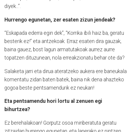
diyek...”.
Hurrengo egunetan, zer esaten zizun jendeak?
“Eskapada ederra egin dek”, “Korrika ibili haiz ba, geratu
besterik ez!” eta antzekoak. Erraz esaten dira gauzak,
baina gauez, bost lagun armatutakoak aurrez aurre
topatzen dituzunean, nola erreakzionatu behar ote da?
Salaketa jarri eta dirua ateratzeko aukera ere baneukala
komentatu zidan baten batek, baina nik dena ahazteko
gogoa beste pentsamendurik ez neukan!
Eta pentsamendu hori lortu al zenuen egi
bihurtzea?
Ez berehalakoan! Gorputz osoa minberatuta geratu
zitzaidan hurrengo egunetan, eta lanerako ez nintzen