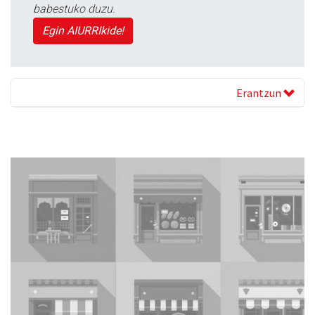
babestuko duzu.
Egin AIURRIkide!
Erantzun