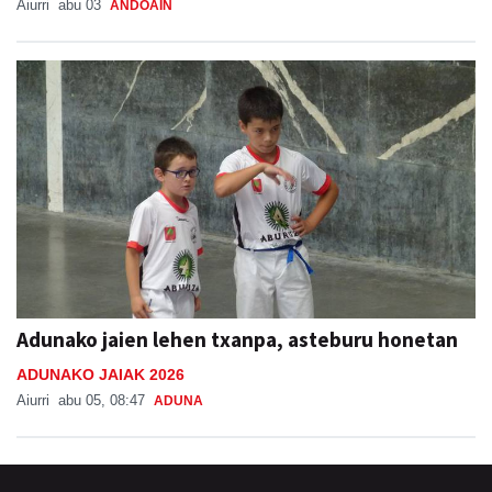
Aiurri
abu 03
ANDOAIN
Adunako jaien lehen txanpa, asteburu honetan
ADUNAKO JAIAK 2026
Aiurri
abu 05, 08:47
ADUNA