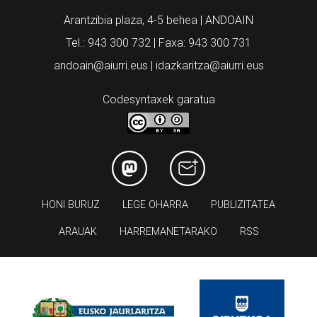
Arantzibia plaza, 4-5 behea | ANDOAIN
Tel.: 943 300 732 | Faxa: 943 300 731
andoain@aiurri.eus | idazkaritza@aiurri.eus
Codesyntaxek garatua
HONI BURUZ
LEGE OHARRA
PUBLIZITATEA
ARAUAK
HARREMANETARAKO
RSS