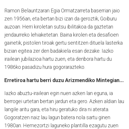
Ramon Belauntzaran Egia Ormatzarreta baserrian jaio
zen 1956an, eta bertan bizi izan da geroztik, Goiburu
auzoan. Herri kiroletan sutsu ibilitakoa da gaztetan
jendaurreko lehiaketetan. Baina kirolen eta desafioen
gainetik, pistolen tiroak gertu sentitzen dituela lasterka
bizian egitea zer den badakiela esan dezake. Iazko
irailean jubilazioa hartu zuen, eta denbora hartu du
1986ko pasadizu hura gogorarazteko.
Erretiroa hartu berri duzu Arizmendiko Mintegian...
Iazko abuztu-irailean egin nuen azken lan eguna, ia
berrogei urtetan bertan jardun eta gero. Azken aldian lau
langile aritu gara, eta hiru geratuko dira ni aterata.
Gogoratzen naiz lau lagun batera nola sartu ginen
1980an. Hemezortzi laguneko plantilla ezagutu zuen