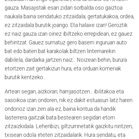
gauza. Masajistak esan zidan sorbalda oso gaiztoa
naukala baina sendatuko zitzaidala; gertatukakoa, ordea,
ez zitzaidala burutik joango. Eta halaxe izan! Geroztik
ez naiz gauza izan oinez ibiltzeko errepidean, ez gauez
behintzat. Gauez sumatuz gero baserri inguruan auto
bat edo baten bat karakolak biltzen linternarekin
dabilela, dardarka jartzen naiz... Noizean behin, burura
etortzen zait gertakizun hura, eta orduan komeriak
burutik kentzeko...
Artean segan, aizkoran, harrijasotzen... ibilitakoa eta
sasoikoa izan ondoren, nik ez dakit estuasun latz haren
ondorioz izan zen ala ez, baina kontua da handik
lasterrera gaitzak bata bestearen segidan etorri
zitzaizkidala. Lehenbizi, giltzurrinetatik gaizkitu nintzen,
txisean odola irteten zitzaidalarik. Hura sendatu, eta