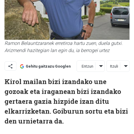
Ramon Belauntzaranek erretiroa hartu zuen, duela gutxi.
Arizmendi hazitegian lan egin du, ia berrogei urtez
Entzun
Itzuli
Gehitu gaitzazu Googlen
Kirol mailan bizi izandako une
gozoak eta iraganean bizi izandako
gertaera gazia hizpide izan ditu
elkarrizketan. Goiburun sortu eta bizi
den urnietarra da.