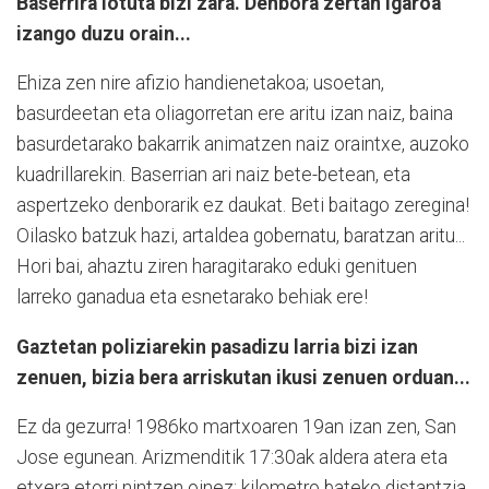
Baserrira lotuta bizi zara. Denbora zertan igaroa
izango duzu orain...
Ehiza zen nire afizio handienetakoa; usoetan,
basurdeetan eta oliagorretan ere aritu izan naiz, baina
basurdetarako bakarrik animatzen naiz oraintxe, auzoko
kuadrillarekin. Baserrian ari naiz bete-betean, eta
aspertzeko denborarik ez daukat. Beti baitago zeregina!
Oilasko batzuk hazi, artaldea gobernatu, baratzan aritu...
Hori bai, ahaztu ziren haragitarako eduki genituen
larreko ganadua eta esnetarako behiak ere!
Gaztetan poliziarekin pasadizu larria bizi izan
zenuen, bizia bera arriskutan ikusi zenuen orduan...
Ez da gezurra! 1986ko martxoaren 19an izan zen, San
Jose egunean. Arizmenditik 17:30ak aldera atera eta
etxera etorri nintzen oinez; kilometro bateko distantzia