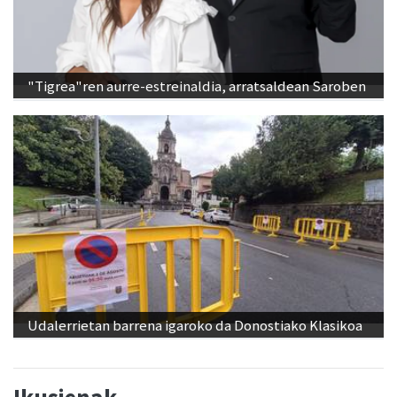
"Tigrea"ren aurre-estreinaldia, arratsaldean Saroben
Udalerrietan barrena igaroko da Donostiako Klasikoa