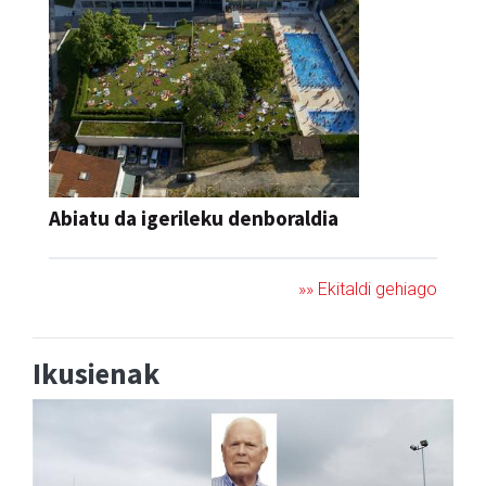
Abiatu da igerileku denboraldia
»» Ekitaldi gehiago
Ikusienak