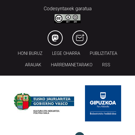
Codesyntaxek garatua
HONI BURUZ
LEGE OHARRA
PUBLIZITATEA
ARAUAK
HARREMANETARAKO
RSS