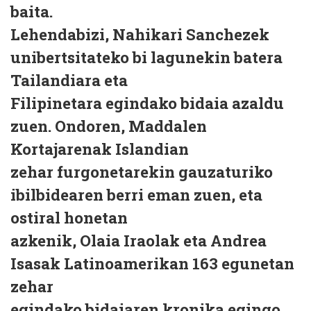
baita.
Lehendabizi, Nahikari Sanchezek
unibertsitateko bi lagunekin batera
Tailandiara eta
Filipinetara egindako bidaia azaldu
zuen. Ondoren, Maddalen
Kortajarenak Islandian
zehar furgonetarekin gauzaturiko
ibilbidearen berri eman zuen, eta
ostiral honetan
azkenik, Olaia Iraolak eta Andrea
Isasak Latinoamerikan 163 egunetan
zehar
egindako bidaiaren kronika egingo