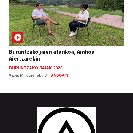
Buruntzako jaien atarikoa, Ainhoa
Aiertzarekin
BURUNTZAKO JAIAK 2026
Xabat Minguez
abu 04
ANDOAIN