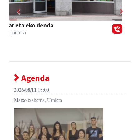
Previous
Next
Magale Ikastetxea
Urnieta
- Hezkuntza
Agenda
2026/08/11
18:00
Matxo txaberna, Urnieta