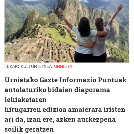
LEKAIO KULTUR ETXEA,
URNIETA
Urnietako Gazte Informazio Puntuak
antolaturiko bidaien diaporama
lehiaketaren
hirugarren edizioa amaierara iristen
ari da, izan ere, azken aurkezpena
soilik geratzen