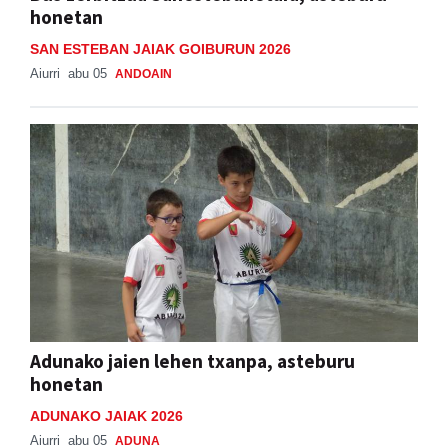
honetan
SAN ESTEBAN JAIAK GOIBURUN 2026
Aiurri
abu 05
ANDOAIN
Adunako jaien lehen txanpa, asteburu
honetan
ADUNAKO JAIAK 2026
Aiurri
abu 05
ADUNA