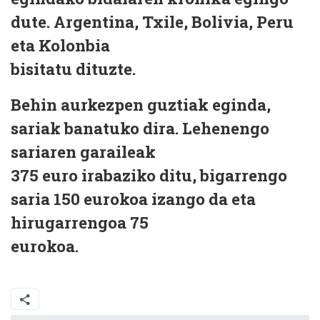
dute. Argentina, Txile, Bolivia, Peru
eta Kolonbia
bisitatu dituzte.
Behin aurkezpen guztiak eginda,
sariak banatuko dira. Lehenengo
sariaren garaileak
375 euro irabaziko ditu, bigarrengo
saria 150 eurokoa izango da eta
hirugarrengoa 75
eurokoa.