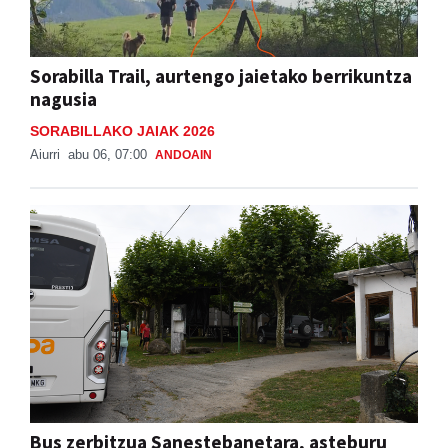
Sorabilla Trail, aurtengo jaietako berrikuntza
nagusia
SORABILLAKO JAIAK 2026
Aiurri
abu 06, 07:00
ANDOAIN
Bus zerbitzua Sanestebanetara, asteburu