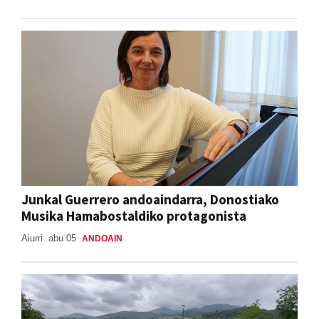
Junkal Guerrero andoaindarra, Donostiako
Musika Hamabostaldiko protagonista
Aiurri
abu 05
ANDOAIN