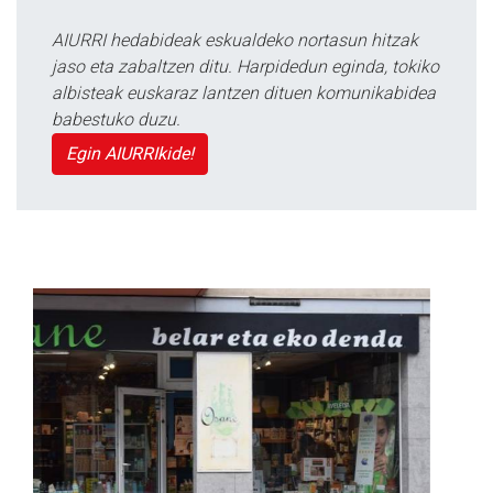
AIURRI hedabideak eskualdeko nortasun hitzak
jaso eta zabaltzen ditu. Harpidedun eginda, tokiko
albisteak euskaraz lantzen dituen komunikabidea
babestuko duzu.
Egin AIURRIkide!