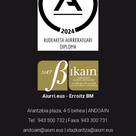
Aiurri.eus - Erroitz BM
Arantzibia plaza, 4-5 behea | ANDOAIN
Tel.: 943 300 732 | Faxa: 943 300 731
andoain@aiurri.eus | idazkaritza@aiurri.eus