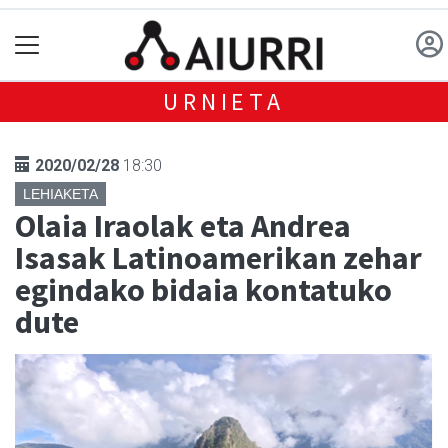
URNIETA
2020/02/28
18:30
LEHIAKETA
Olaia Iraolak eta Andrea
Isasak Latinoamerikan zehar
egindako bidaia kontatuko
dute