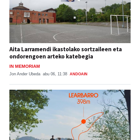
Aita Larramendi ikastolako sortzaileen eta
ondorengoen arteko katebegia
IN MEMORIAM
Jon Ander Ubeda
abu 06, 11:38
ANDOAIN