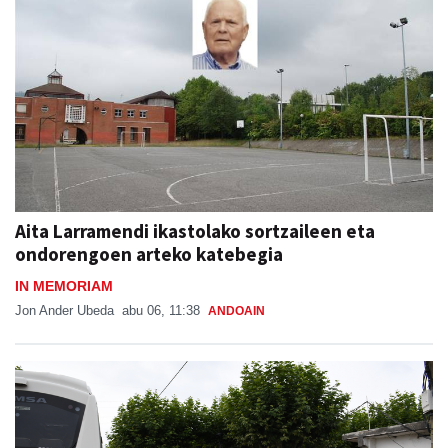
Aita Larramendi ikastolako sortzaileen eta
ondorengoen arteko katebegia
IN MEMORIAM
Jon Ander Ubeda
abu 06, 11:38
ANDOAIN