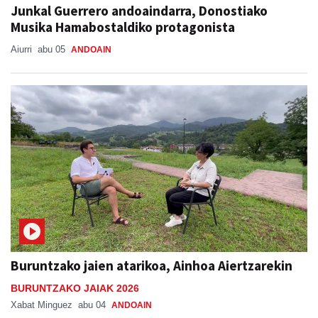
Aiurri
abu 05
ANDOAIN
Buruntzako jaien atarikoa, Ainhoa Aiertzarekin
BURUNTZAKO JAIAK 2026
Xabat Minguez
abu 04
ANDOAIN