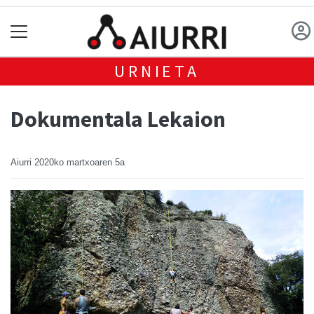
URNIETA
Dokumentala Lekaion
Aiurri
2020ko martxoaren 5a