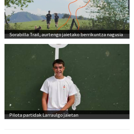
Sorabilla Trail, aurtengo jaietako berrikuntza nagusia
Pilota partidak Larraulgo jaietan
Ikusienak