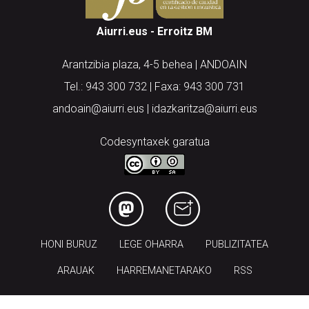
Aiurri.eus - Erroitz BM
Arantzibia plaza, 4-5 behea | ANDOAIN
Tel.: 943 300 732 | Faxa: 943 300 731
andoain@aiurri.eus | idazkaritza@aiurri.eus
Codesyntaxek garatua
HONI BURUZ
LEGE OHARRA
PUBLIZITATEA
ARAUAK
HARREMANETARAKO
RSS