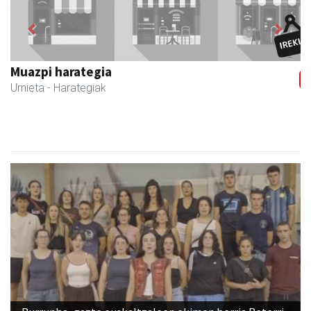
Previous
Next
Urnietako Udala
Urnieta
- Udaletxeak
Burrunba, gazte euskaltzaleen ekimen berria Beterri-
Buruntzan