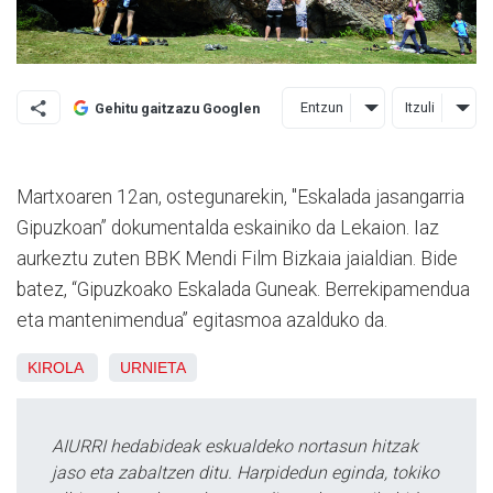
Entzun
Itzuli
Gehitu gaitzazu Googlen
Martxoaren 12an, ostegunarekin, "Eskalada jasangarria
Gipuzkoan” dokumentalda eskainiko da Lekaion. Iaz
aurkeztu zuten BBK Mendi Film Bizkaia jaialdian. Bide
batez, “Gipuzkoako Eskalada Guneak. Berrekipamendua
eta mantenimendua” egitasmoa azalduko da.
KIROLA
URNIETA
AIURRI hedabideak eskualdeko nortasun hitzak
jaso eta zabaltzen ditu. Harpidedun eginda, tokiko