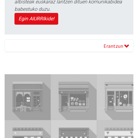
albisteak euskaraz lantzen dituen komunikabidea
babestuko duzu.
Egin AIURRIkide!
Erantzun