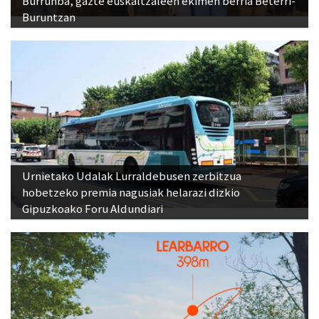
Urnietako Udalak Lurraldebusen zerbitzua
hobetzeko premia nagusiak helarazi dizkio
Gipuzkoako Foru Aldundiari