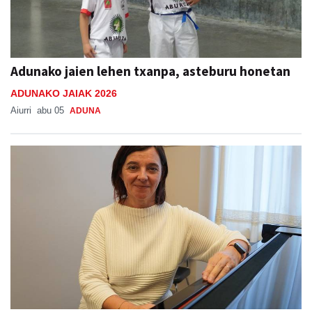
Adunako jaien lehen txanpa, asteburu honetan
ADUNAKO JAIAK 2026
Aiurri
abu 05
ADUNA
Junkal Guerrero andoaindarra, Donostiako
Musika Hamabostaldiko protagonista