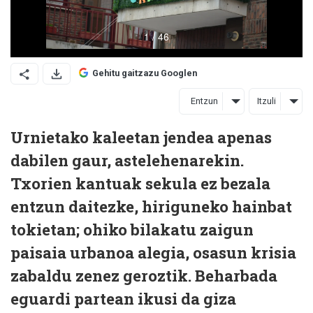
Gehitu gaitzazu Googlen
Entzun
Itzuli
Urnietako kaleetan jendea apenas
dabilen gaur, astelehenarekin.
Txorien kantuak sekula ez bezala
entzun daitezke, hiriguneko hainbat
tokietan; ohiko bilakatu zaigun
paisaia urbanoa alegia, osasun krisia
zabaldu zenez geroztik. Beharbada
eguardi partean ikusi da giza