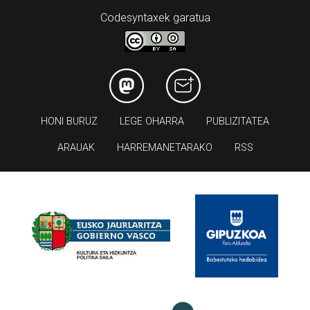
Codesyntaxek garatua
HONI BURUZ
LEGE OHARRA
PUBLIZITATEA
ARAUAK
HARREMANETARAKO
RSS