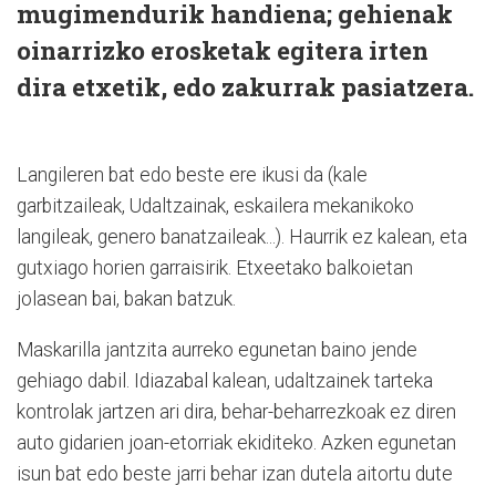
mugimendurik handiena; gehienak
oinarrizko erosketak egitera irten
dira etxetik, edo zakurrak pasiatzera.
Langileren bat edo beste ere ikusi da (kale
garbitzaileak, Udaltzainak, eskailera mekanikoko
langileak, genero banatzaileak...). Haurrik ez kalean, eta
gutxiago horien garraisirik. Etxeetako balkoietan
jolasean bai, bakan batzuk.
Maskarilla jantzita aurreko egunetan baino jende
gehiago dabil. Idiazabal kalean, udaltzainek tarteka
kontrolak jartzen ari dira, behar-beharrezkoak ez diren
auto gidarien joan-etorriak ekiditeko. Azken egunetan
isun bat edo beste jarri behar izan dutela aitortu dute