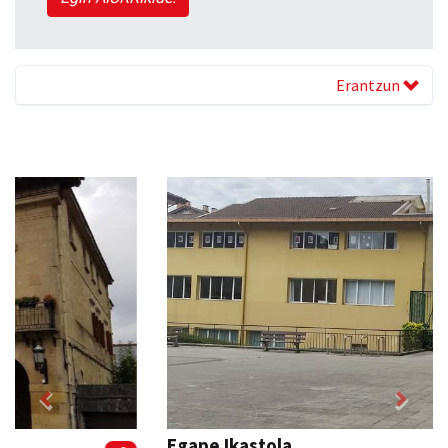
Erantzun
Previous
Next
Egape Ikastola