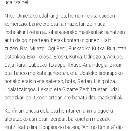
udaltzainek.
Niko, Urnietako udal langilea, herrian irekita dauden
komertzio, banketxe eta farmazietan zein udal
instalakuntzetan autobabaserako maskarillak banatzen
aritu da goiz partean, berak kontatu digunez. Hain
zuzen, BM, Muazpi, Ogi Berri, Euskadiko Kutxa, Buruntza
estankoa, Eko Tolosa, Eroski, Kutxa, Odriozola, Arkupe,
Caja Rural, Labetxo, Itxaspe, Itxaso Arraindegia, Bikain
eta Tanco merkatalguneetan, eta, Udaleko ardurapeko
honako eraikin eta sailetan, hots, Bertan, Hirigintza,
Udalatzaingoa, Lekaio eta Gizarte Zerbitzuetan; udal
ordezkari politikoen artean ere banatu ditu maskarillak.
Konfinamendua dela eta herritarren animu egoera
altxatzeko asmotan, zenbait balkoietan mezuak
zintzilikatu dira. Konparazio batera, “Animo Urnieta” dio