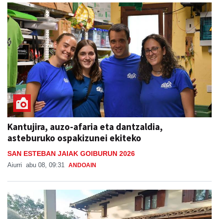
Kantujira, auzo-afaria eta dantzaldia,
asteburuko ospakizunei ekiteko
SAN ESTEBAN JAIAK GOIBURUN 2026
Aiurri
abu 08, 09:31
ANDOAIN