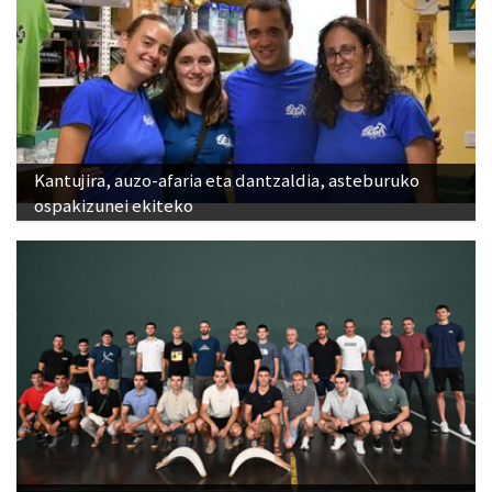
Kantujira, auzo-afaria eta dantzaldia, asteburuko
ospakizunei ekiteko