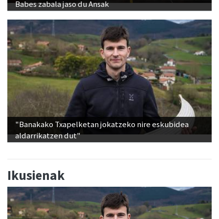
Babes zabala jaso du Ansak
"Banakako Txapelketan jokatzeko nire eskubidea
aldarrikatzen dut"
Ikusienak