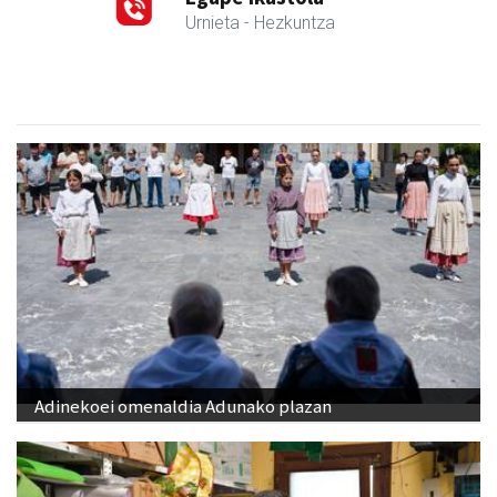
Urnieta
- Hezkuntza
Adinekoei omenaldia Adunako plazan