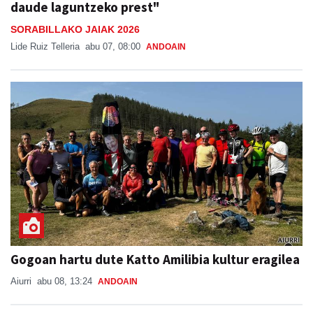
daude laguntzeko prest"
SORABILLAKO JAIAK 2026
Lide Ruiz Telleria
abu 07, 08:00
ANDOAIN
Gogoan hartu dute Katto Amilibia kultur eragilea
Aiurri
abu 08, 13:24
ANDOAIN