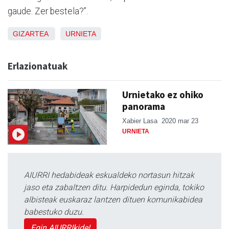
gaude. Zer bestela?”.
GIZARTEA
URNIETA
Erlazionatuak
Urnietako ez ohiko
panorama
Xabier Lasa
2020 mar 23
URNIETA
AIURRI hedabideak eskualdeko nortasun hitzak
jaso eta zabaltzen ditu. Harpidedun eginda, tokiko
albisteak euskaraz lantzen dituen komunikabidea
babestuko duzu.
Egin AIURRIkide!