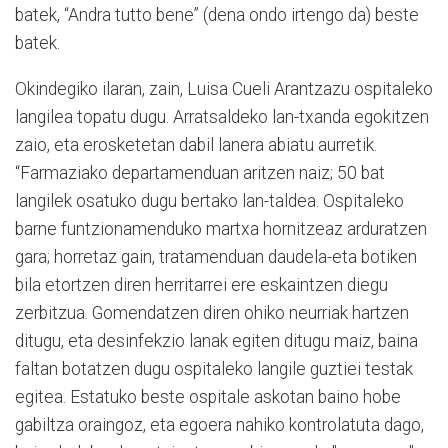
batek, “Andra tutto bene” (dena ondo irtengo da) beste
batek.
Okindegiko ilaran, zain, Luisa Cueli Arantzazu ospitaleko
langilea topatu dugu. Arratsaldeko lan-txanda egokitzen
zaio, eta erosketetan dabil lanera abiatu aurretik.
“Farmaziako departamenduan aritzen naiz; 50 bat
langilek osatuko dugu bertako lan-taldea. Ospitaleko
barne funtzionamenduko martxa hornitzeaz arduratzen
gara; horretaz gain, tratamenduan daudela-eta botiken
bila etortzen diren herritarrei ere eskaintzen diegu
zerbitzua. Gomendatzen diren ohiko neurriak hartzen
ditugu, eta desinfekzio lanak egiten ditugu maiz, baina
faltan botatzen dugu ospitaleko langile guztiei testak
egitea. Estatuko beste ospitale askotan baino hobe
gabiltza oraingoz, eta egoera nahiko kontrolatuta dago,