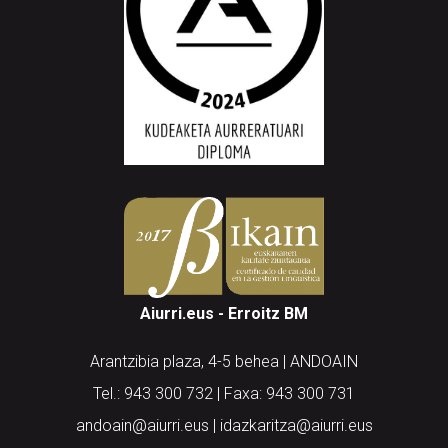
Aiurri.eus - Erroitz BM
Arantzibia plaza, 4-5 behea | ANDOAIN
Tel.: 943 300 732 | Faxa: 943 300 731
andoain@aiurri.eus | idazkaritza@aiurri.eus