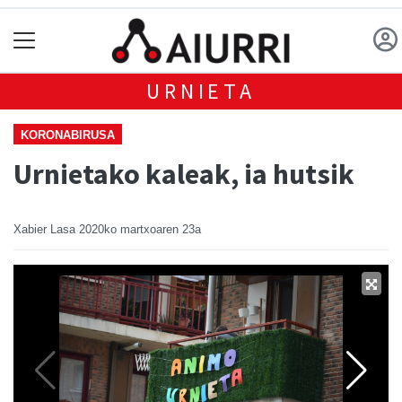
URNIETA
KORONABIRUSA
Urnietako kaleak, ia hutsik
Xabier Lasa
2020ko martxoaren 23a