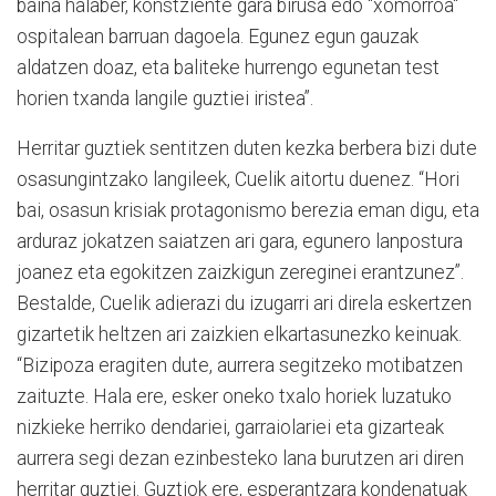
baina halaber, konstziente gara birusa edo "xomorroa"
ospitalean barruan dagoela. Egunez egun gauzak
aldatzen doaz, eta baliteke hurrengo egunetan test
horien txanda langile guztiei iristea”.
Herritar guztiek sentitzen duten kezka berbera bizi dute
osasungintzako langileek, Cuelik aitortu duenez. “Hori
bai, osasun krisiak protagonismo berezia eman digu, eta
arduraz jokatzen saiatzen ari gara, egunero lanpostura
joanez eta egokitzen zaizkigun zereginei erantzunez”.
Bestalde, Cuelik adierazi du izugarri ari direla eskertzen
gizartetik heltzen ari zaizkien elkartasunezko keinuak.
“Bizipoza eragiten dute, aurrera segitzeko motibatzen
zaituzte. Hala ere, esker oneko txalo horiek luzatuko
nizkieke herriko dendariei, garraiolariei eta gizarteak
aurrera segi dezan ezinbesteko lana burutzen ari diren
herritar guztiei. Guztiok ere, esperantzara kondenatuak