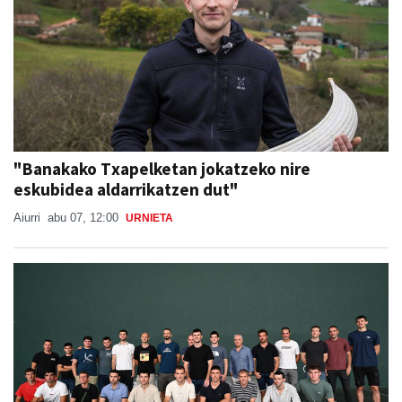
"Banakako Txapelketan jokatzeko nire
eskubidea aldarrikatzen dut"
Aiurri
abu 07, 12:00
URNIETA