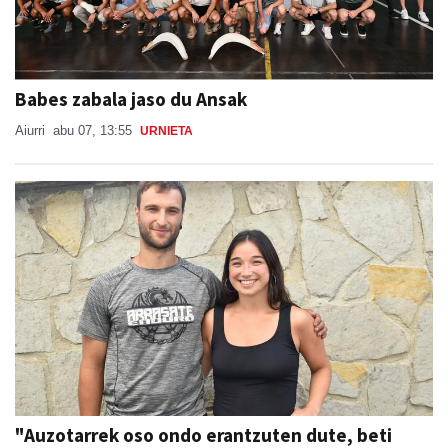
Babes zabala jaso du Ansak
Aiurri
abu 07, 13:55
URNIETA
"Auzotarrek oso ondo erantzuten dute, beti